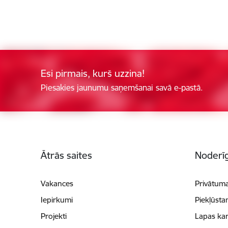
Esi pirmais, kurš uzzina!
Piesakies jaunumu saņemšanai savā e-pastā.
Kājene
Ātrās saites
Noderīg
Vakances
Privātuma
Iepirkumi
Piekļūsta
Projekti
Lapas kar