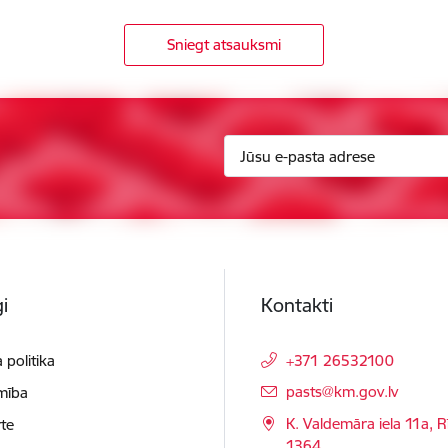
Sniegt atsauksmi
i
Kontakti
 politika
+371 26532100
E-pasts:
pasts@km.gov.lv
mība
K. Valdemāra iela 11a, R
te
1364