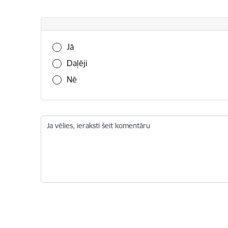
Vai šī informācija bija noderīga?
Jā
Daļēji
Nē
Ja vēlies, ieraksti šeit komentāru