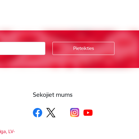
Sekojiet mums
īga, LV-