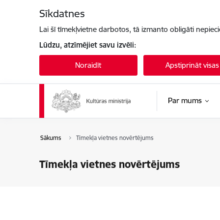
Pāriet uz lapas saturu
Sīkdatnes
Lai šī tīmekļvietne darbotos, tā izmanto obligāti nepiec
Lūdzu, atzīmējiet savu izvēli:
Noraidīt
Apstiprināt visas
Par mums
Sākums
Tīmekļa vietnes novērtējums
Tīmekļa vietnes novērtējums