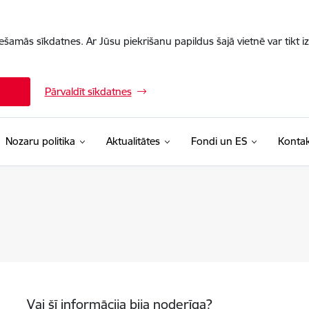
iešamās sīkdatnes. Ar Jūsu piekrišanu papildus šajā vietnē var tikt i
Pārvaldīt sīkdatnes
Nozaru politika
Aktualitātes
Fondi un ES
Kontak
Vai šī informācija bija noderīga?