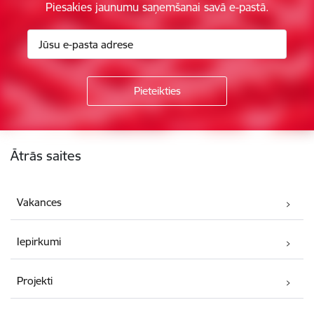
Piesakies jaunumu saņemšanai savā e-pastā.
Kājene
Ātrās saites
Vakances
Iepirkumi
Projekti