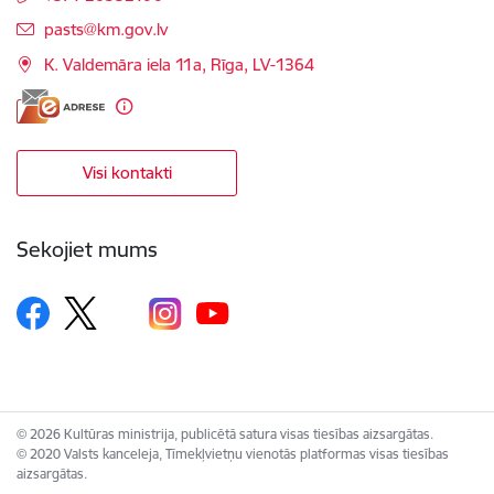
E-pasts:
pasts@km.gov.lv
K. Valdemāra iela 11a, Rīga, LV-1364
Visi kontakti
Sekojiet mums
© 2026 Kultūras ministrija, publicētā satura visas tiesības aizsargātas.
© 2020 Valsts kanceleja, Tīmekļvietņu vienotās platformas visas tiesības
aizsargātas.