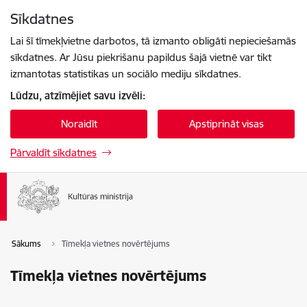
Pāriet uz lapas saturu
Sīkdatnes
Spied
lai meklētu
Enter
Lai šī tīmekļvietne darbotos, tā izmanto obligāti nepieciešamās
sīkdatnes. Ar Jūsu piekrišanu papildus šajā vietnē var tikt
izmantotas statistikas un sociālo mediju sīkdatnes.
Lūdzu, atzīmējiet savu izvēli:
Noraidīt
Apstiprināt visas
Pārvaldīt sīkdatnes
Sākums
Tīmekļa vietnes novērtējums
Tīmekļa vietnes novērtējums