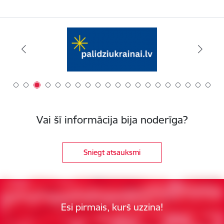
Vai šī informācija bija noderīga?
Sniegt atsauksmi
Esi pirmais, kurš uzzina!