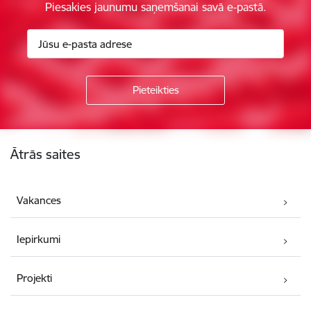
Piesakies jaunumu saņemšanai savā e-pastā.
Kājene
Ātrās saites
Vakances
Iepirkumi
Projekti