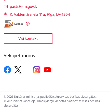
E-pasts:
pasts@km.gov.lv
K. Valdemāra iela 11a, Rīga, LV-1364
Visi kontakti
Sekojiet mums
© 2026 Kultūras ministrija, publicētā satura visas tiesības aizsargātas.
© 2020 Valsts kanceleja, Tīmekļvietņu vienotās platformas visas tiesības
aizsargātas.