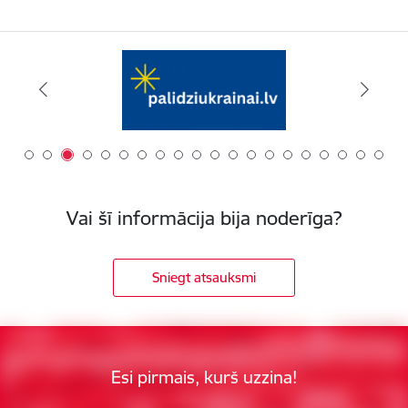
Vai šī informācija bija noderīga?
Sniegt atsauksmi
Esi pirmais, kurš uzzina!