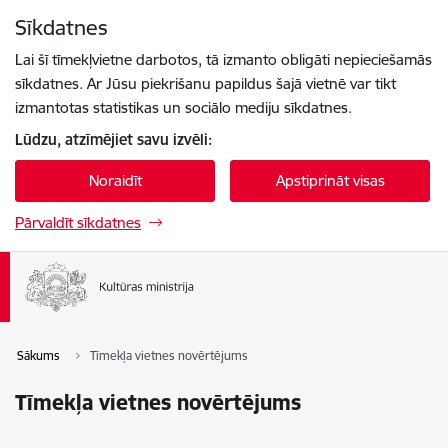
Pāriet uz lapas saturu
Sīkdatnes
Spied
lai meklētu
Enter
Lai šī tīmekļvietne darbotos, tā izmanto obligāti nepieciešamās
sīkdatnes. Ar Jūsu piekrišanu papildus šajā vietnē var tikt
izmantotas statistikas un sociālo mediju sīkdatnes.
Lūdzu, atzīmējiet savu izvēli:
Noraidīt
Apstiprināt visas
Pārvaldīt sīkdatnes
Sākums
Tīmekļa vietnes novērtējums
Tīmekļa vietnes novērtējums