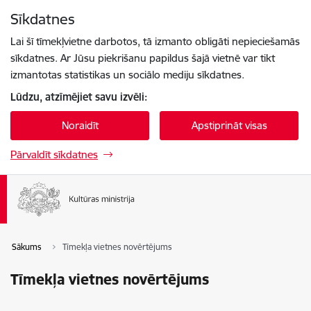
Pāriet uz lapas saturu
Sīkdatnes
Spied
lai meklētu
Enter
Lai šī tīmekļvietne darbotos, tā izmanto obligāti nepieciešamās
sīkdatnes. Ar Jūsu piekrišanu papildus šajā vietnē var tikt
izmantotas statistikas un sociālo mediju sīkdatnes.
Lūdzu, atzīmējiet savu izvēli:
Noraidīt
Apstiprināt visas
Pārvaldīt sīkdatnes
Sākums
Tīmekļa vietnes novērtējums
Tīmekļa vietnes novērtējums