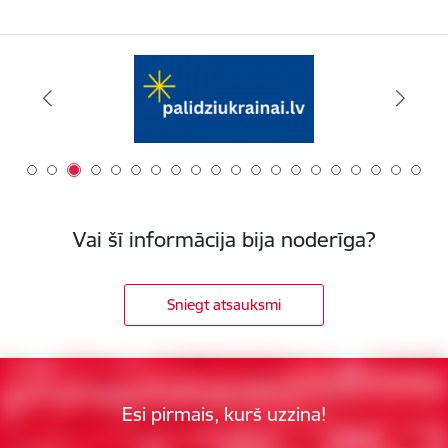
Vai šī informācija bija noderīga?
Sniegt atsauksmi
Esi pirmais, kurš uzzina!