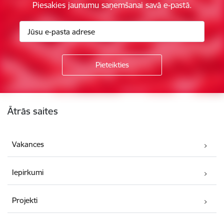
Piesakies jaunumu saņemšanai savā e-pastā.
Kājene
Ātrās saites
Vakances
Iepirkumi
Projekti