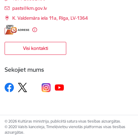
E-pasts:
pasts@km.gov.lv
K. Valdemāra iela 11a, Rīga, LV-1364
Visi kontakti
Sekojiet mums
© 2026 Kultūras ministrija, publicētā satura visas tiesības aizsargātas.
© 2020 Valsts kanceleja, Tīmekļvietņu vienotās platformas visas tiesības
aizsargātas.