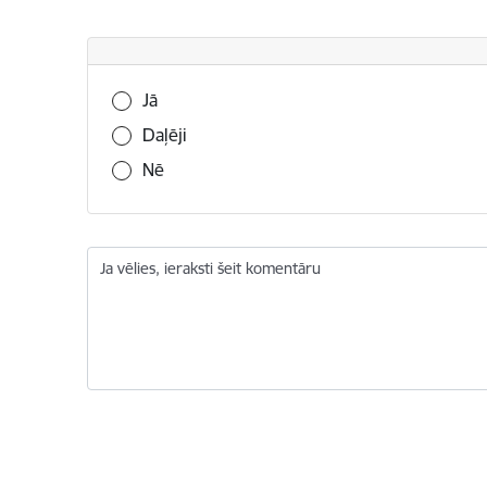
Vai šī informācija bija noderīga?
Jā
Daļēji
Nē
Ja vēlies, ieraksti šeit komentāru