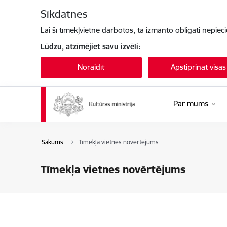
Pāriet uz lapas saturu
Sīkdatnes
Lai šī tīmekļvietne darbotos, tā izmanto obligāti nepiec
Lūdzu, atzīmējiet savu izvēli:
Noraidīt
Apstiprināt visas
Par mums
Sākums
Tīmekļa vietnes novērtējums
Tīmekļa vietnes novērtējums