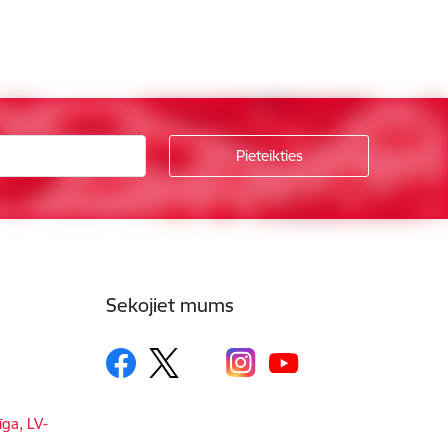
Sekojiet mums
īga, LV-