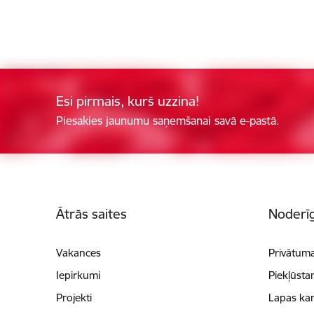
Esi pirmais, kurš uzzina!
Piesakies jaunumu saņemšanai savā e-pastā.
Kājene
Ātrās saites
Noderīg
Vakances
Privātuma
Iepirkumi
Piekļūsta
Projekti
Lapas kar