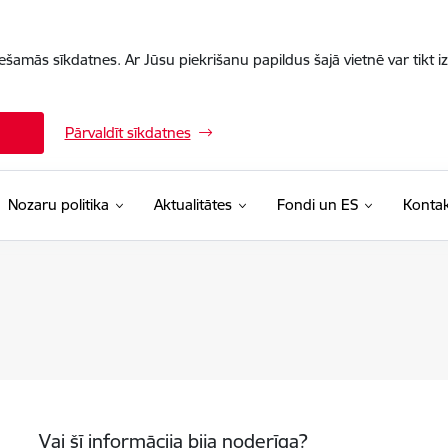
iešamās sīkdatnes. Ar Jūsu piekrišanu papildus šajā vietnē var tikt i
Pārvaldīt sīkdatnes
Nozaru politika
Aktualitātes
Fondi un ES
Kontak
Vai šī informācija bija noderīga?