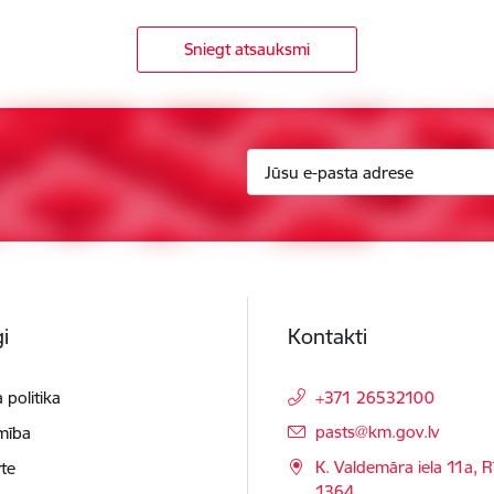
Sniegt atsauksmi
i
Kontakti
 politika
+371 26532100
E-pasts:
pasts@km.gov.lv
mība
K. Valdemāra iela 11a, R
te
1364