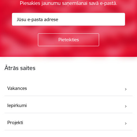
Piesakies jaunumu saņemšanai savā e-pastā.
Kājene
Ātrās saites
Vakances
Iepirkumi
Projekti