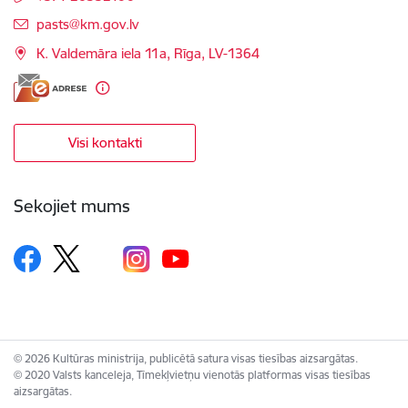
E-pasts:
pasts@km.gov.lv
K. Valdemāra iela 11a, Rīga, LV-1364
Visi kontakti
Sekojiet mums
© 2026 Kultūras ministrija, publicētā satura visas tiesības aizsargātas.
© 2020 Valsts kanceleja, Tīmekļvietņu vienotās platformas visas tiesības
aizsargātas.