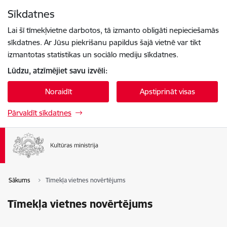
Pāriet uz lapas saturu
Sīkdatnes
Spied
lai meklētu
Enter
Lai šī tīmekļvietne darbotos, tā izmanto obligāti nepieciešamās
sīkdatnes. Ar Jūsu piekrišanu papildus šajā vietnē var tikt
izmantotas statistikas un sociālo mediju sīkdatnes.
Lūdzu, atzīmējiet savu izvēli:
Noraidīt
Apstiprināt visas
Pārvaldīt sīkdatnes
Sākums
Tīmekļa vietnes novērtējums
Tīmekļa vietnes novērtējums