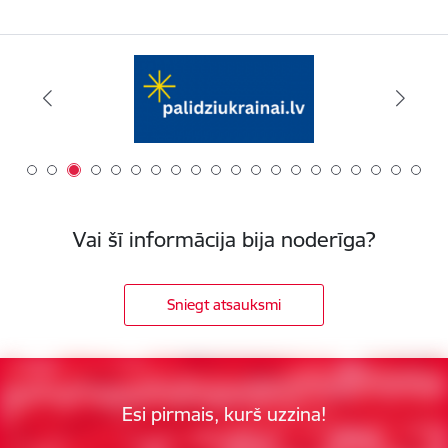
Vai šī informācija bija noderīga?
Sniegt atsauksmi
Esi pirmais, kurš uzzina!