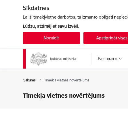
Pāriet uz lapas saturu
Sīkdatnes
Lai šī tīmekļvietne darbotos, tā izmanto obligāti nepiec
Lūdzu, atzīmējiet savu izvēli:
Noraidīt
Apstiprināt visas
Par mums
Sākums
Tīmekļa vietnes novērtējums
Tīmekļa vietnes novērtējums