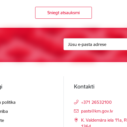
Sniegt atsauksmi
i
Kontakti
 politika
+371 26532100
E-pasts:
pasts@km.gov.lv
mība
K. Valdemāra iela 11a, R
te
1364