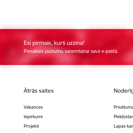
Esi pirmais, kurš uzzina!
Piesakies jaunumu saņemšanai savā e-pastā.
Kājene
Ātrās saites
Noderīg
Vakances
Privātuma
Iepirkumi
Piekļūsta
Projekti
Lapas kar