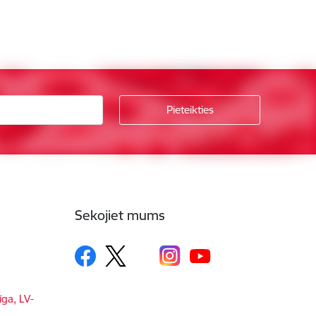
Sekojiet mums
īga, LV-