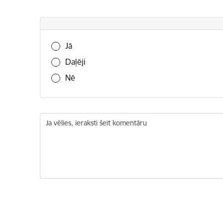
Vai šī informācija bija noderīga?
Jā
Daļēji
Nē
Ja vēlies, ieraksti šeit komentāru