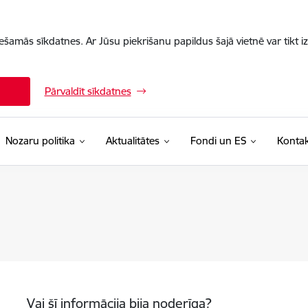
iešamās sīkdatnes. Ar Jūsu piekrišanu papildus šajā vietnē var tikt i
Pārvaldīt sīkdatnes
Nozaru politika
Aktualitātes
Fondi un ES
Kontak
Vai šī informācija bija noderīga?