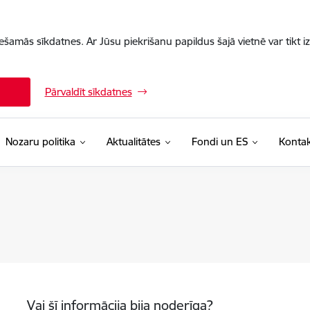
iešamās sīkdatnes. Ar Jūsu piekrišanu papildus šajā vietnē var tikt i
Pārvaldīt sīkdatnes
Nozaru politika
Aktualitātes
Fondi un ES
Kontak
Vai šī informācija bija noderīga?