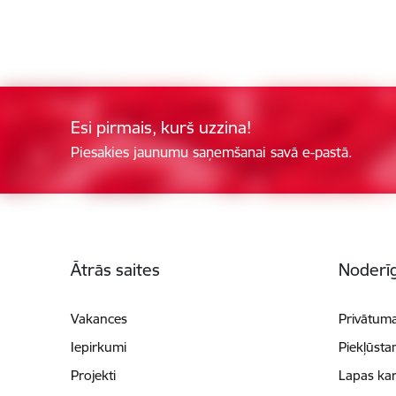
Esi pirmais, kurš uzzina!
Piesakies jaunumu saņemšanai savā e-pastā.
Kājene
Ātrās saites
Noderīg
Vakances
Privātuma
Iepirkumi
Piekļūsta
Projekti
Lapas kar