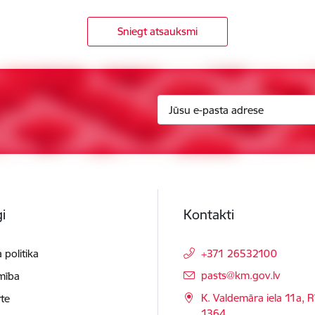
Sniegt atsauksmi
i
Kontakti
 politika
+371 26532100
E-pasts:
pasts@km.gov.lv
mība
K. Valdemāra iela 11a, R
te
1364