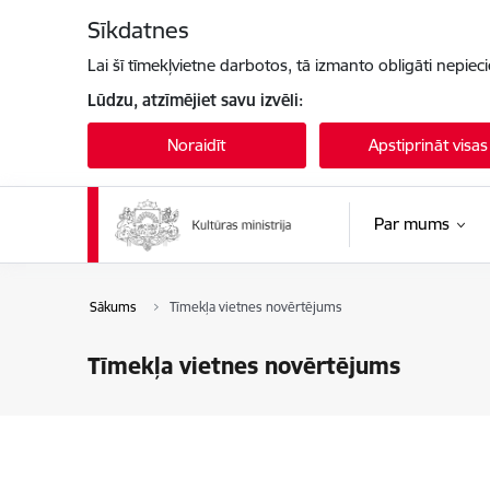
Pāriet uz lapas saturu
Sīkdatnes
Lai šī tīmekļvietne darbotos, tā izmanto obligāti nepiec
Lūdzu, atzīmējiet savu izvēli:
Noraidīt
Apstiprināt visas
Par mums
Sākums
Tīmekļa vietnes novērtējums
Tīmekļa vietnes novērtējums