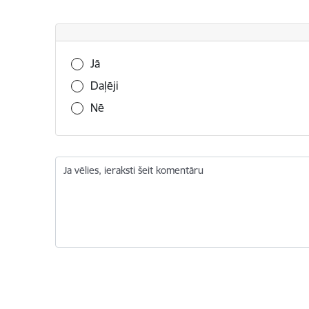
Vai šī informācija bija noderīga?
Jā
Daļēji
Nē
Ja vēlies, ieraksti šeit komentāru