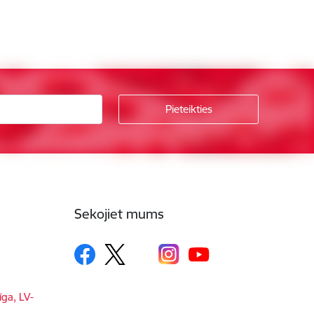
Sekojiet mums
īga, LV-