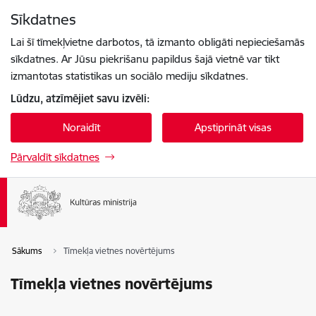
Pāriet uz lapas saturu
Sīkdatnes
Spied
lai meklētu
Enter
Lai šī tīmekļvietne darbotos, tā izmanto obligāti nepieciešamās
sīkdatnes. Ar Jūsu piekrišanu papildus šajā vietnē var tikt
izmantotas statistikas un sociālo mediju sīkdatnes.
Lūdzu, atzīmējiet savu izvēli:
Noraidīt
Apstiprināt visas
Pārvaldīt sīkdatnes
Sākums
Tīmekļa vietnes novērtējums
Tīmekļa vietnes novērtējums