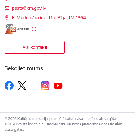
E-pasts:
pasts@km.gov.lv
K. Valdemāra iela 11a, Rīga, LV-1364
Visi kontakti
Sekojiet mums
© 2026 Kultūras ministrija, publicētā satura visas tiesības aizsargātas.
© 2020 Valsts kanceleja, Tīmekļvietņu vienotās platformas visas tiesības
aizsargātas.