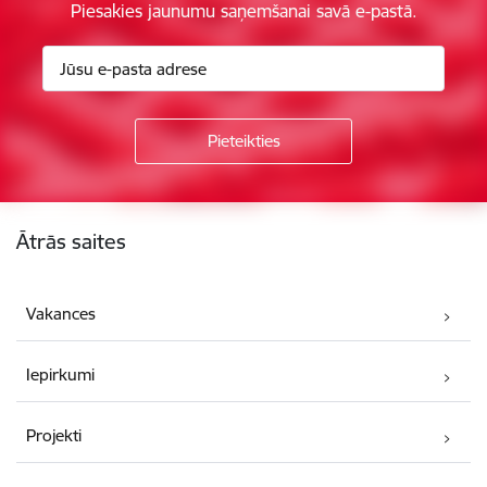
Piesakies jaunumu saņemšanai savā e-pastā.
Kājene
Ātrās saites
Vakances
Iepirkumi
Projekti