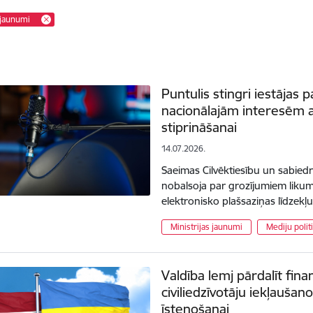
 jaunumi
Puntulis stingri iestājas
nacionālajām interesēm a
stiprināšanai
14.07.2026.
Saeimas Cilvēktiesību un sabiedri
nobalsoja par grozījumiem likum
elektronisko plašsaziņas līdzekļ
Ministrijas jaunumi
Mediju polit
Valdība lemj pārdalīt fin
civiliedzīvotāju iekļauš
īstenošanai