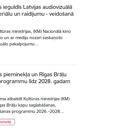
ieguldīs Latvijas audiovizuālā
eriālu un raidījumu - veidošanā
ultūras ministrijas, (KM) Nacionālā kino
īto un ar mediju nozari saskaņoto
izuālo pakalpojumu…
as pieminekļa un Rīgas Brāļu
programmu līdz 2028. gadam
ēma atbalstīt Kultūras ministrijas (KM)
īgas Brāļu kapu saglabāšanas,
unošanas programmu 2026.–2028…
minekļi