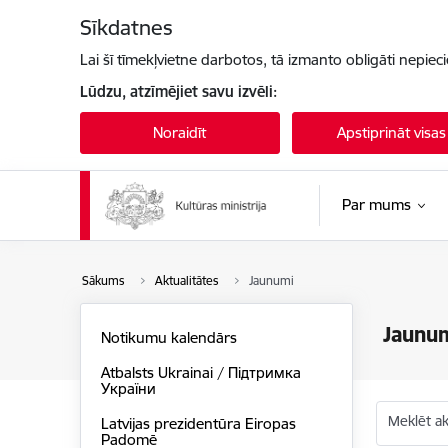
Pāriet uz lapas saturu
Sīkdatnes
Lai šī tīmekļvietne darbotos, tā izmanto obligāti nepiec
Lūdzu, atzīmējiet savu izvēli:
Noraidīt
Apstiprināt visas
Par mums
Sākums
Aktualitātes
Jaunumi
Jaunu
Notikumu kalendārs
Atbalsts Ukrainai / Підтримка
України
Meklēt akt
Latvijas prezidentūra Eiropas
Padomē