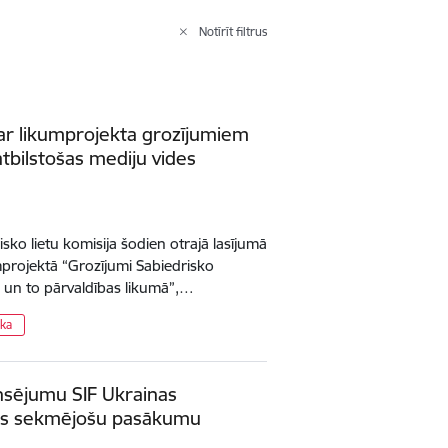
Notīrīt filtrus
 par likumprojekta grozījumiem
tbilstošas mediju vides
sko lietu komisija šodien otrajā lasījumā
projektā “Grozījumi Sabiedrisko
u un to pārvaldības likumā”,…
ika
ansējumu SIF Ukrainas
anos sekmējošu pasākumu