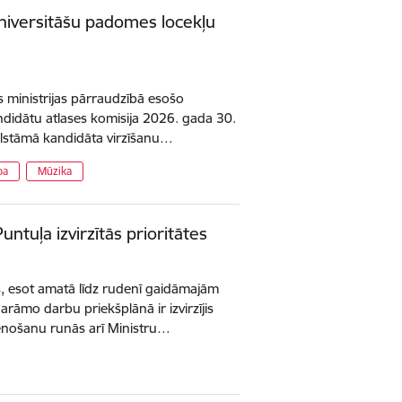
niversitāšu padomes locekļu
as ministrijas pārraudzībā esošo
didātu atlases komisija 2026. gada 30.
lstāmā kandidāta virzīšanu…
ba
Mūzika
ntuļa izvirzītās prioritātes
is, esot amatā līdz rudenī gaidāmajām
arāmo darbu priekšplānā ir izvirzījis
stenošanu runās arī Ministru…