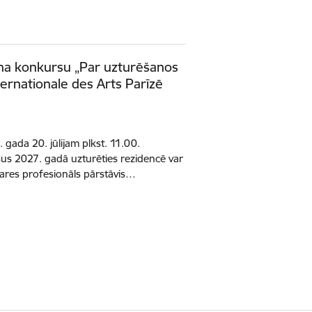
dina konkursu „Par uzturēšanos
ternationale des Arts Parīzē
 gada 20. jūlijam plkst. 11.00.
s 2027. gadā uzturēties rezidencē var
zares profesionāls pārstāvis…