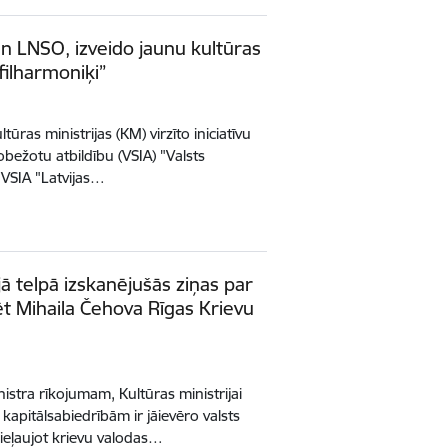
 un LNSO, izveido jaunu kultūras
filharmoniķi”
ltūras ministrijas (KM) virzīto iniciatīvu
obežotu atbildību (VSIA) "Valsts
 VSIA "Latvijas…
jā telpā izskanējušās ziņas par
zēt Mihaila Čehova Rīgas Krievu
nistra rīkojumam, Kultūras ministrijai
kapitālsabiedrībām ir jāievēro valsts
pieļaujot krievu valodas…