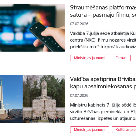
Straumēšanas platformas 
satura – pašmāju filmu, s
07.07.2026.
Valdība 7.jūlija sēdē atbalstīja K
centra (NKC), filmu nozares virz
priekšlikumu:* turpmāk audiov
Ministrijas jaunumi
Filmas
Valdība apstiprina Brīvīb
kapu apsaimniekošanas 
07.07.2026.
Ministru kabinets 7. jūlija sēdē l
virzīto Brīvības pieminekļa un R
uzturēšanas, izpētes un atja
Ministrijas jaunumi
Kultūras pie