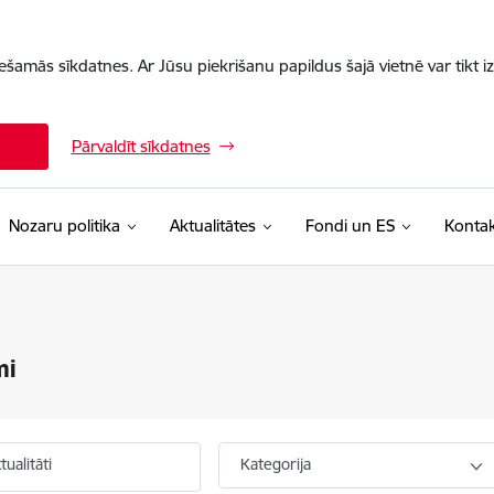
iešamās sīkdatnes. Ar Jūsu piekrišanu papildus šajā vietnē var tikt i
Pārvaldīt sīkdatnes
Nozaru politika
Aktualitātes
Fondi un ES
Kontak
mi
ualitāti
Kategorija