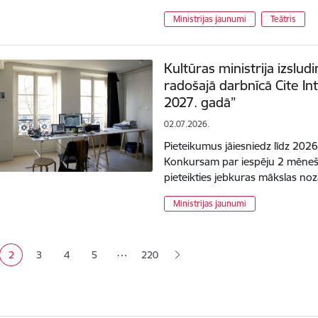
Ministrijas jaunumi
Teātris
Kultūras ministrija izslu
radošajā darbnīcā Cite In
2027. gadā”
02.07.2026.
Pieteikumus jāiesniedz līdz 2026.
Konkursam par iespēju 2 mēnešu
pieteikties jebkuras mākslas no
Ministrijas jaunumi
ana
…
2
3
4
5
220
a
Pašreizējā lapa
Lapa
Lapa
Lapa