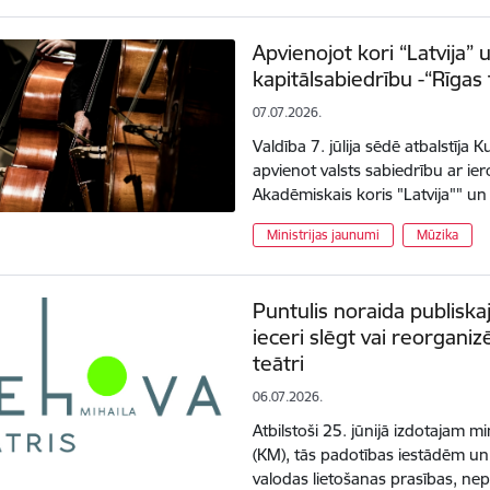
Apvienojot kori “Latvija”
kapitālsabiedrību -“Rīgas 
07.07.2026.
Valdība 7. jūlija sēdē atbalstīja Ku
apvienot valsts sabiedrību ar ier
Akadēmiskais koris "Latvija"" un
Ministrijas jaunumi
Mūzika
Puntulis noraida publiska
ieceri slēgt vai reorgani
teātri
06.07.2026.
Atbilstoši 25. jūnijā izdotajam mi
(KM), tās padotības iestādēm un 
valodas lietošanas prasības, ne