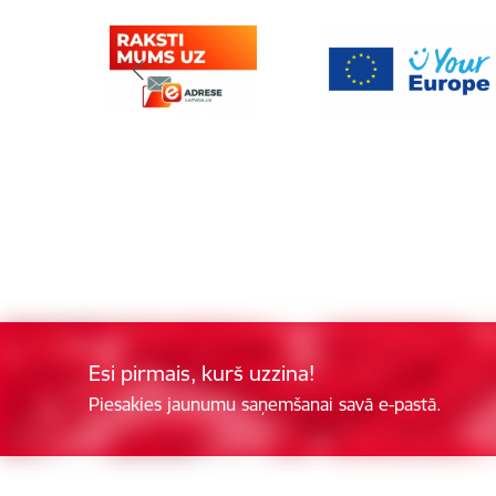
Esi pirmais, kurš uzzina!
Piesakies jaunumu saņemšanai savā e-pastā.