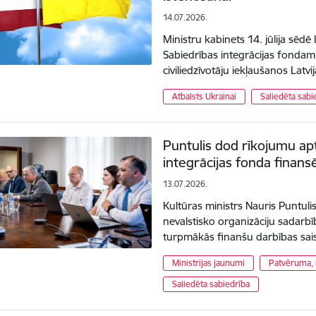
14.07.2026.
Ministru kabinets 14. jūlija sēdē 
Sabiedrības integrācijas fondam (
civiliedzīvotāju iekļaušanos Lat
Atbalsts Ukrainai
Saliedēta sabi
Puntulis dod rīkojumu ap
integrācijas fonda finans
13.07.2026.
Kultūras ministrs Nauris Puntulis
nevalstisko organizāciju sadarbīb
turpmākās finanšu darbības sais
Ministrijas jaunumi
Patvēruma, m
Saliedēta sabiedrība