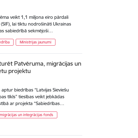
lēma veikt 1,1 miljona eiro pārdali
SIF), lai tiktu nodrošināti Ukrainas
vijas sabiedrībā sekmējoši…
edrība
Ministrijas jaunumi
turēt Patvēruma, migrācijas un
ētu projektu
 aptur biedrības “Latvijas Sieviešu
as tīkls” tiesības veikt jebkādas
tībā ar projekta “Sabiedrības…
igrācijas un integrācijas fonds