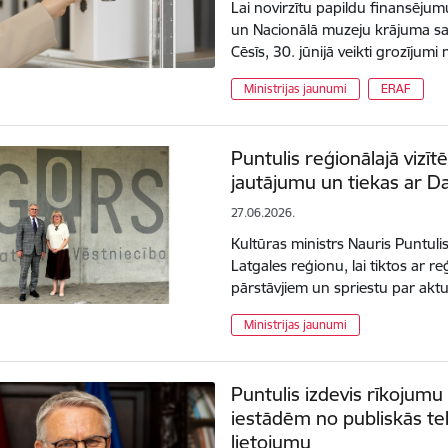
Lai novirzītu papildu finansēj
un Nacionālā muzeju krājuma sag
Cēsīs, 30. jūnijā veikti grozīju
Ministrijas jaunumi
ERAF
Puntulis reģionālajā vizī
jautājumu un tiekas ar D
27.06.2026.
Kultūras ministrs Nauris Puntulis
Latgales reģionu, lai tiktos ar 
pārstāvjiem un spriestu par akt
Ministrijas jaunumi
Puntulis izdevis rīkojumu
iestādēm no publiskās tel
lietojumu