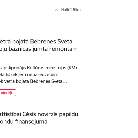
Notīrīt filtrus
 vētrā bojātā Bebrenes Svētā
toļu baznīcas jumta remontam
 apstiprinājis Kultūras ministrijas (KM)
žeta līdzekļiem neparedzētiem
N) vētrā bojātā Bebrenes Svētā…
minekļi
ttīstībai Cēsīs novirzīs papildu
 fondu finansējuma