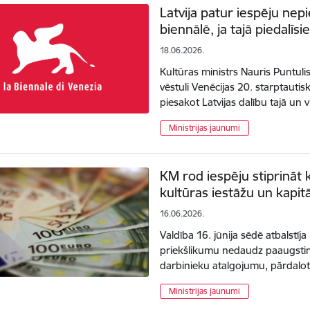
Latvija patur iespēju nepi
biennālē, ja tajā piedalīsie
18.06.2026.
Kultūras ministrs Nauris Puntulis
vēstuli Venēcijas 20. starptautis
piesakot Latvijas dalību tajā un
Ministrijas jaunumi
KM rod iespēju stiprināt 
kultūras iestāžu un kapit
16.06.2026.
Valdība 16. jūnija sēdē atbalstīja 
priekšlikumu nedaudz paaugstin
darbinieku atalgojumu, pārdalot
Ministrijas jaunumi