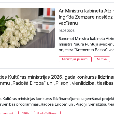
Ar Ministru kabineta Atz
Ingrīda Zemzare noslēdz 
vadīšanu
16.06.2026.
Saņemot Ministru kabineta Atzin
ministra Naura Puntuļa sveicienu
orķestra "Kremerata Baltica" v
Ministrijas jaunumi
Mūzika
ies Kultūras ministrijas 2026. gada konkurss līdzf
mu „Radošā Eiropa” un „Pilsoņi, vienlīdzība, tiesība
s Kultūras ministrijas konkurss līdzfinansējuma saņemšanai projekti
avienības programmās „Radošā Eiropa” un „Pilsoņi, vienlīdzība, ti
as jaunumi
CERV
Radošā Eiropa