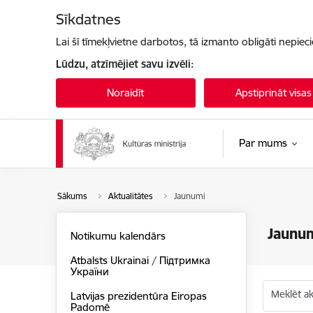
Pāriet uz lapas saturu
Sīkdatnes
Lai šī tīmekļvietne darbotos, tā izmanto obligāti nepiec
Lūdzu, atzīmējiet savu izvēli:
Noraidīt
Apstiprināt visas
Par mums
Sākums
Aktualitātes
Jaunumi
Jaunu
Notikumu kalendārs
Atbalsts Ukrainai / Підтримка
України
Meklēt akt
Latvijas prezidentūra Eiropas
Padomē