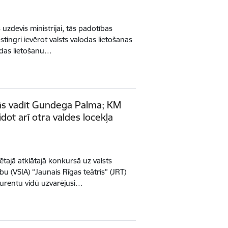
 uzdevis ministrijai, tās padotības
tingri ievērot valsts valodas lietošanas
lodas lietošanu…
nās vadīt Gundega Palma; KM
idot arī otra valdes locekļa
ētajā atklātajā konkursā uz valsts
bu (VSIA) “Jaunais Rīgas teātris” (JRT)
kurentu vidū uzvarējusi…