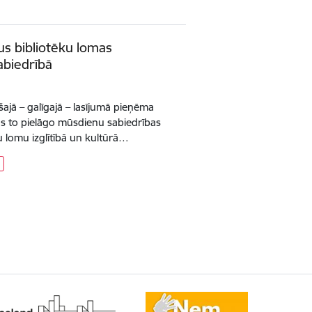
s bibliotēku lomas
abiedrībā
ešajā – galīgajā – lasījumā pieņēma
as to pielāgo mūsdienu sabiedrības
u lomu izglītībā un kultūrā…