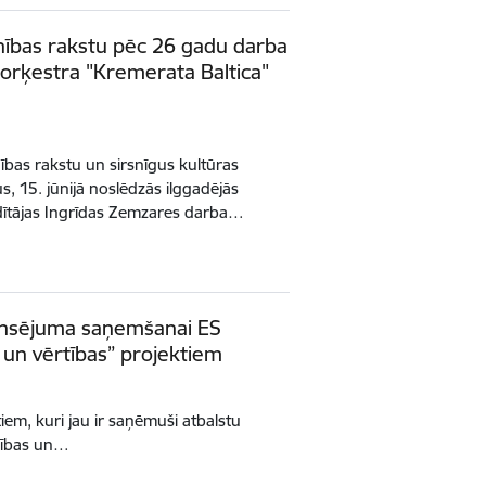
inības rakstu pēc 26 gadu darba
orķestra "Kremerata Baltica"
ības rakstu un sirsnīgus kultūras
s, 15. jūnijā noslēdzās ilggadējās
adītājas Ingrīdas Zemzares darba…
inansējuma saņemšanai ES
s un vērtības” projektiem
em, kuri jau ir saņēmuši atbalstu
esības un…