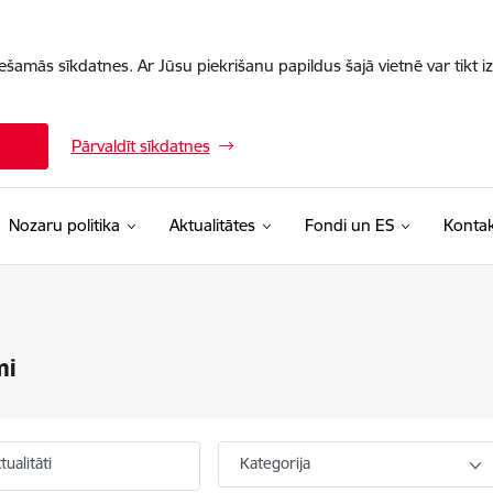
iešamās sīkdatnes. Ar Jūsu piekrišanu papildus šajā vietnē var tikt i
Pārvaldīt sīkdatnes
Nozaru politika
Aktualitātes
Fondi un ES
Kontak
mi
ualitāti
Kategorija