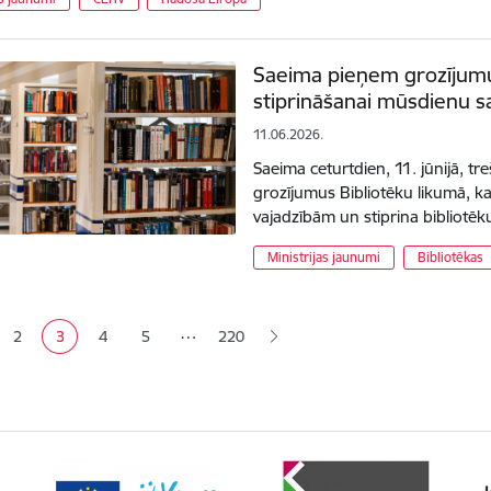
Saeima pieņem grozījumu
stiprināšanai mūsdienu s
11.06.2026.
Saeima ceturtdien, 11. jūnijā, tr
grozījumus Bibliotēku likumā, k
vajadzībām un stiprina bibliotēk
Ministrijas jaunumi
Bibliotēkas
ana
…
2
3
4
5
220
a
Lapa
Pašreizējā lapa
Lapa
Lapa