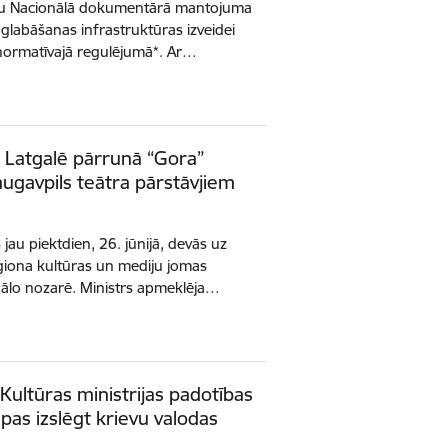
umu Nacionālā dokumentārā mantojuma
labāšanas infrastruktūras izveidei
mi normatīvajā regulējumā*. Ar…
tē Latgalē pārrunā “Gora”
augavpils teātra pārstāvjiem
 jau piektdien, 26. jūnijā, devās uz
reģiona kultūras un mediju jomas
uālo nozarē. Ministrs apmeklēja…
 Kultūras ministrijas padotības
pas izslēgt krievu valodas