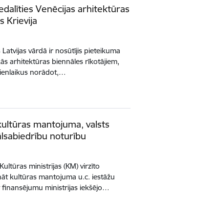
edalīties Venēcijas arhitektūras
s Krievija
 Latvijas vārdā ir nosūtījis pieteikuma
kās arhitektūras biennāles rīkotājiem,
 vienlaikus norādot,…
kultūras mantojuma, valsts
ālsabiedrību noturību
Kultūras ministrijas (KM) virzīto
āt kultūras mantojuma u.c. iestāžu
 finansējumu ministrijas iekšējo…