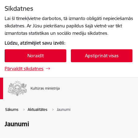
Pāriet uz lapas saturu
Sīkdatnes
Spied
lai meklētu
Enter
Lai šī tīmekļvietne darbotos, tā izmanto obligāti nepieciešamās
sīkdatnes. Ar Jūsu piekrišanu papildus šajā vietnē var tikt
izmantotas statistikas un sociālo mediju sīkdatnes.
Lūdzu, atzīmējiet savu izvēli:
Noraidīt
Apstiprināt visas
Pārvaldīt sīkdatnes
Sākums
Aktualitātes
Jaunumi
Jaunumi