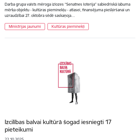
Darba grupa valsts mēroga izlozes “Senatnes loterija” sabiedriskā labuma
mērķa objektu - kultūras pieminekļu - atlasei, finansējuma piešķiršanai un
uzraudzībai 27. oktobra sēdē saskaņoja…
Ministrijas jaunumi
Kultūras pieminekļi
Izcilības balvai kultūrā šogad iesniegti 17
pieteikumi
22.10.2025.