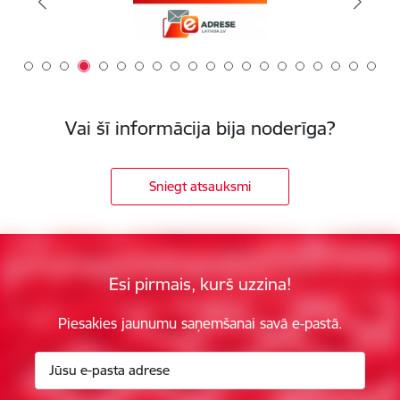
Vai šī informācija bija noderīga?
Sniegt atsauksmi
Esi pirmais, kurš uzzina!
Piesakies jaunumu saņemšanai savā e-pastā.