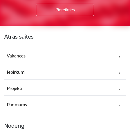
Kājene
Ātrās saites
Vakances
Iepirkumi
Projekti
Par mums
Noderīgi