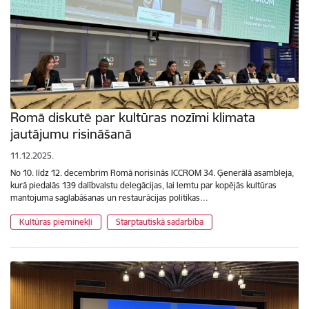
Romā diskutē par kultūras nozīmi klimata
jautājumu risināšanā
11.12.2025.
No 10. līdz 12. decembrim Romā norisinās ICCROM 34. Ģenerālā asambleja,
kurā piedalās 139 dalībvalstu delegācijas, lai lemtu par kopējās kultūras
mantojuma saglabāšanas un restaurācijas politikas…
Kultūras pieminekļi
Starptautiskā sadarbība