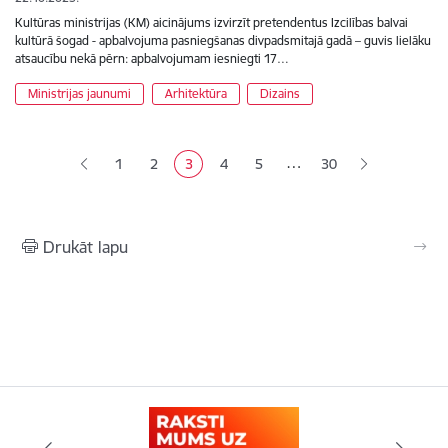
Kultūras ministrijas (KM) aicinājums izvirzīt pretendentus Izcilības balvai
kultūrā šogad - apbalvojuma pasniegšanas divpadsmitajā gadā – guvis lielāku
atsaucību nekā pērn: apbalvojumam iesniegti 17…
Ministrijas jaunumi
Arhitektūra
Dizains
Lapošana
…
1
2
3
4
5
30
Lapa
Lapa
Pašreizējā lapa
Lapa
Lapa
Drukāt lapu