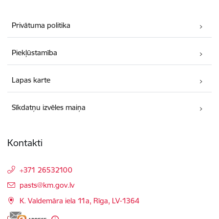
Privātuma politika
Piekļūstamība
Lapas karte
Sīkdatņu izvēles maiņa
Kontakti
+371 26532100
E-pasts:
pasts@km.gov.lv
K. Valdemāra iela 11a, Rīga, LV-1364