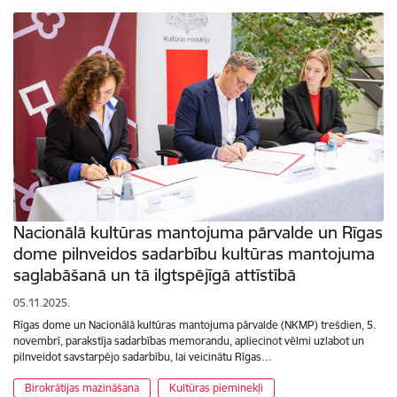
Nacionālā kultūras mantojuma pārvalde un Rīgas
dome pilnveidos sadarbību kultūras mantojuma
saglabāšanā un tā ilgtspējīgā attīstībā
05.11.2025.
Rīgas dome un Nacionālā kultūras mantojuma pārvalde (NKMP) trešdien, 5.
novembrī, parakstīja sadarbības memorandu, apliecinot vēlmi uzlabot un
pilnveidot savstarpējo sadarbību, lai veicinātu Rīgas…
Birokrātijas mazināšana
Kultūras pieminekļi