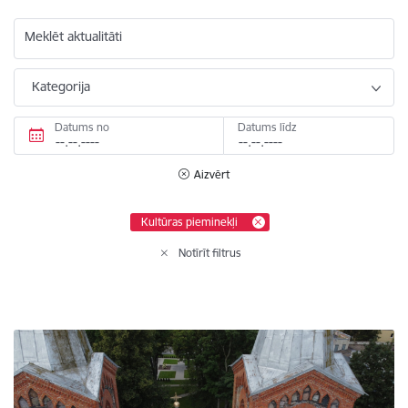
Meklēt aktualitāti
Kategorija
Datums no
Datums līdz
Aizvērt
Kultūras pieminekļi
Notīrīt filtrus