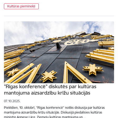
Kultūras pieminekļi
"Rīgas konferencē" diskutēs par kultūras
mantojuma aizsardzību krīžu situācijās
07.10.2025.
Piektdien, 10. oktobrī, “Rīgas konferencē” notiks diskusija par kultūras
mantojuma aizsardzību krīžu situācijās. Diskusijā piedalīsies kultūras
ministre Agnese Lāce, Ziemeļu kultūras mantojuma un…