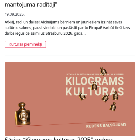
mantojuma radītāji"
19.09.2025.
Atklāj, radi un dalies! Aicinājums bērniem un jauniešiem izzināt savas
kultūras saknes, paust viedokli un pastāstīt par to Eiropai! Varbūt tieši tavs
darbs iegūs ceļazīmi uz Strasbūru 2026. gada…
Kultūras pieminekļi
Sācies “Kilograms kultūras 2025” rudens