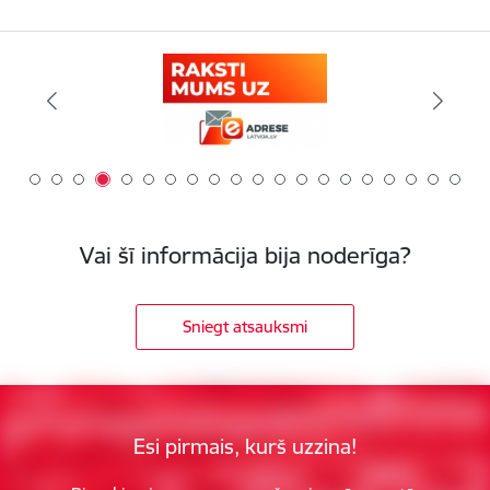
Vai šī informācija bija noderīga?
Sniegt atsauksmi
Esi pirmais, kurš uzzina!