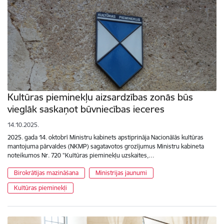
Kultūras pieminekļu aizsardzības zonās būs
vieglāk saskaņot būvniecības ieceres
14.10.2025.
2025. gada 14. oktobrī Ministru kabinets apstiprināja Nacionālās kultūras
mantojuma pārvaldes (NKMP) sagatavotos grozījumus Ministru kabineta
noteikumos Nr. 720 "Kultūras pieminekļu uzskaites,…
Birokrātijas mazināšana
Ministrijas jaunumi
Kultūras pieminekļi