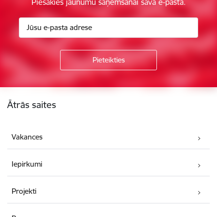
Piesakies jaunumu saņemšanai savā e-pastā.
Kājene
Ātrās saites
Vakances
Iepirkumi
Projekti