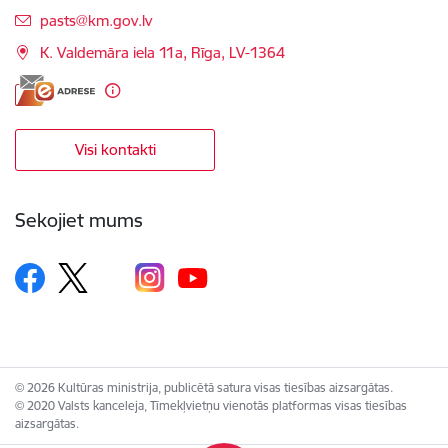
E-pasts:
pasts@km.gov.lv
K. Valdemāra iela 11a, Rīga, LV-1364
Visi kontakti
Sekojiet mums
© 2026 Kultūras ministrija, publicētā satura visas tiesības aizsargātas.
© 2020 Valsts kanceleja, Tīmekļvietņu vienotās platformas visas tiesības
aizsargātas.