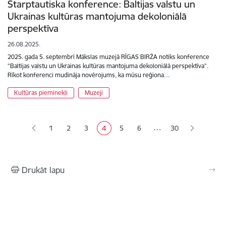
Starptautiska konference: Baltijas valstu un
Ukrainas kultūras mantojuma dekoloniālā
perspektīva
26.08.2025.
2025. gada 5. septembrī Mākslas muzejā RĪGAS BIRŽA notiks konference
“Baltijas valstu un Ukrainas kultūras mantojuma dekoloniālā perspektīva”.
Rīkot konferenci mudināja novērojums, ka mūsu reģiona…
Kultūras pieminekļi
Muzeji
Lapošana
…
1
2
3
4
5
6
30
Lapa
Lapa
Lapa
Pašreizējā lapa
Lapa
Lapa
Drukāt lapu