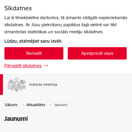
Pāriet uz lapas saturu
Sīkdatnes
Spied
lai meklētu
Enter
Lai šī tīmekļvietne darbotos, tā izmanto obligāti nepieciešamās
sīkdatnes. Ar Jūsu piekrišanu papildus šajā vietnē var tikt
izmantotas statistikas un sociālo mediju sīkdatnes.
Lūdzu, atzīmējiet savu izvēli:
Noraidīt
Apstiprināt visas
Pārvaldīt sīkdatnes
Sākums
Aktualitātes
Jaunumi
Jaunumi