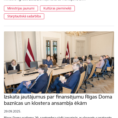
Ministrijas jaunumi
Kultūras pieminekļi
Starptautiskā sadarbība
Izskata jautājumus par finansējumu Rīgas Doma
baznīcas un klostera ansambļa ēkām
29.09.2025.
Rīgas Doma padome 29. septembra sēdē iepazinās ar ekspertu sagatavoto