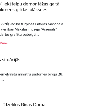
” iekštelpu demontāžas gaitā
ķakmens grīdas plāksnes
(VNĪ) vadībā turpinās Latvijas Nacionālā
vienības Mākslas muzeja “Arsenāls”
 darbu grafiku pabeigti…
Muzeji
situācijās
 Ziemeļvalstu ministru padomes biroju 28.
lā…
āc līdzekļus Rīgas Doma