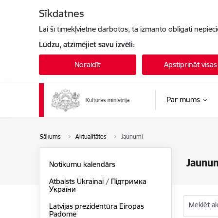
Pāriet uz lapas saturu
Sīkdatnes
Lai šī tīmekļvietne darbotos, tā izmanto obligāti nepiec
Lūdzu, atzīmējiet savu izvēli:
Noraidīt
Apstiprināt visas
Par mums
Sākums
Aktualitātes
Jaunumi
Jaunu
Notikumu kalendārs
Atbalsts Ukrainai / Підтримка
України
Meklēt akt
Latvijas prezidentūra Eiropas
Padomē