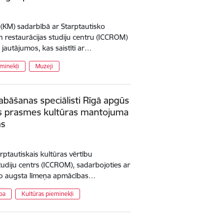
a (KM) sadarbībā ar Starptautisko
n restaurācijas studiju centru (ICCROM)
 jautājumos, kas saistīti ar…
minekļi
Muzeji
bāšanas speciālisti Rīgā apgūs
ūs prasmes kultūras mantojuma
ās
arptautiskais kultūras vērtību
tudiju centrs (ICCROM), sadarbojoties ar
rīko augsta līmeņa apmācības…
pa
Kultūras pieminekļi