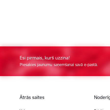
Esi pirmais, kurš uzzina!
Piesakies jaunumu saņemšanai savā e-pastā.
Kājene
Ātrās saites
Noderīg