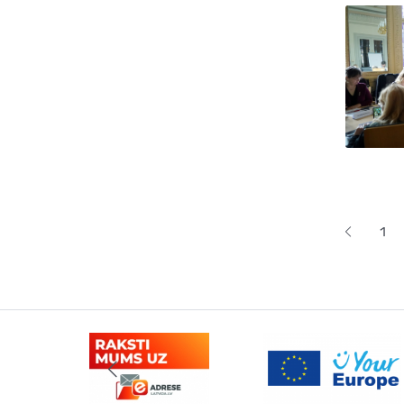
Lapoš
1