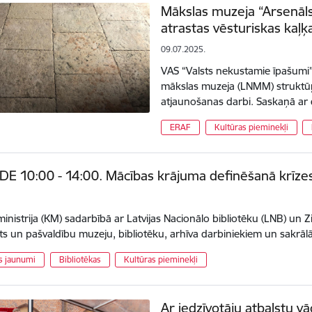
Mākslas muzeja “Arsenāls
atrastas vēsturiskas kaļ
09.07.2025.
VAS “Valsts nekustamie īpašumi” 
mākslas muzeja (LNMM) struktūŗ
atjaunošanas darbi. Saskaņā ar
ERAF
Kultūras pieminekļi
DE 10:00 - 14:00. Mācības krājuma definēšanā krīzes 
.
ministrija (KM) sadarbībā ar Latvijas Nacionālo bibliotēku (LNB) un
sts un pašvaldību muzeju, bibliotēku, arhīva darbiniekiem un sakrā
as jaunumi
Bibliotēkas
Kultūras pieminekļi
Ar iedzīvotāju atbalstu v