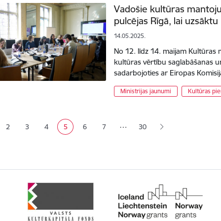
Vadošie kultūras mantoju
pulcējas Rīgā, lai uzsāk
14.05.2025.
No 12. līdz 14. maijam Kultūras 
kultūras vērtību saglabāšanas un
sadarbojoties ar Eiropas Komisij
Ministrijas jaunumi
Kultūras pie
ana
…
2
3
4
5
6
7
30
Lapa
Lapa
Lapa
Pašreizējā lapa
Lapa
Lapa