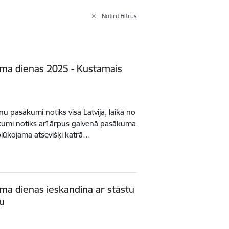
Notīrīt filtrus
uma dienas 2025 - Kustamais
u pasākumi notiks visā Latvijā, laikā no
ākumi notiks arī ārpus galvenā pasākuma
lūkojama atsevišķi katrā…
ma dienas ieskandina ar stāstu
ju