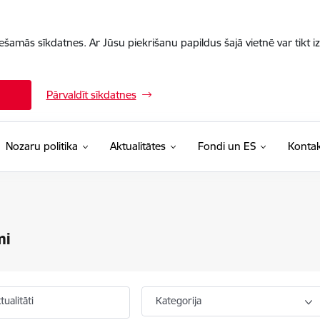
iešamās sīkdatnes. Ar Jūsu piekrišanu papildus šajā vietnē var tikt i
Pārvaldīt sīkdatnes
Nozaru politika
Aktualitātes
Fondi un ES
Kontak
mi
ualitāti
Kategorija