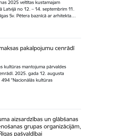
nas 2025 veltītas kustamajam
 Latvijā no 12. – 14. septembrim 11.
gas Sv. Pētera baznīcā ar arhitekta…
 maksas pakalpojumu cenrādī
lās kultūras mantojuma pārvaldes
enrādī. 2025. gada 12. augusta
 494 "Nacionālās kultūras
uma aizsardzības un glābšanas
stenošanas grupas organizācijām,
gas pašvaldībai