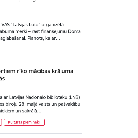
 VAS “Latvijas Loto” organizētā
ā labuma mērķi – rast finansējumu Doma
saglabāšanai. Plānots, ka ar…
rtiem rīko mācības krājuma
ās
ā ar Latvijas Nacionālo bibliotēku (LNB)
s biroju 28. maijā valsts un pašvaldību
iniekiem un sakrālā…
Kultūras pieminekļi