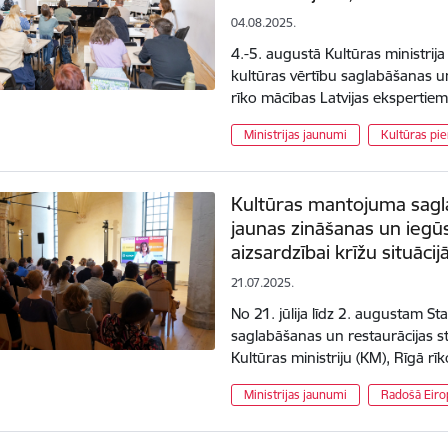
04.08.2025.
4.-5. augustā Kultūras ministrij
kultūras vērtību saglabāšanas u
rīko mācības Latvijas ekspertiem
Ministrijas jaunumi
Kultūras pie
Kultūras mantojuma sagla
jaunas zināšanas un ieg
aizsardzībai krīžu situācij
21.07.2025.
No 21. jūlija līdz 2. augustam St
saglabāšanas un restaurācijas s
Kultūras ministriju (KM), Rīgā 
Ministrijas jaunumi
Radošā Eiro