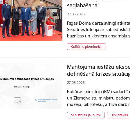
saglabāšanai
27.05.2025.
Rīgas Doma dārzā svinīgi atklāta
Senatnes loterija ar sabiedrisk
baznīcas un klostera ansambļa 
Kultūras pieminekļi
Mantojuma iestāžu ekspe
definēšanā krīzes situācij
27.05.2025.
Kultūras ministrija (KM) sadarbīb
un Ziemeļvalstu ministru padome
muzeju, bibliotēku, arhīva darb
Ministrijas jaunumi
Bibliotēkas