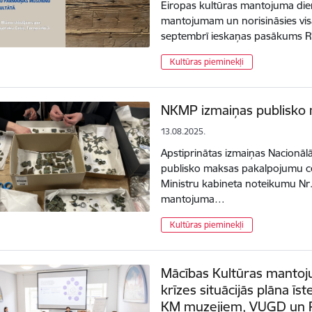
Eiropas kultūras mantojuma die
mantojumam un norisināsies visā
septembrī ieskaņas pasākums Rī
Kultūras pieminekļi
NKMP izmaiņas publisko
13.08.2025.
Apstiprinātas izmaiņas Nacionā
publisko maksas pakalpojumu c
Ministru kabineta noteikumu Nr.
mantojuma…
Kultūras pieminekļi
Mācības Kultūras mantoj
krīzes situācijās plāna ī
KM muzejiem, VUGD un Rī