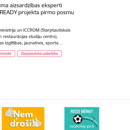
ma aizsardzības eksperti
tu READY projekta pirmo posmu
ministrija un ICCROM (Starptautiskais
 restaurācijas studiju centrs),
as Izglītības, jaunatnes, sporta…
minekļi
Starptautiskā sadarbība