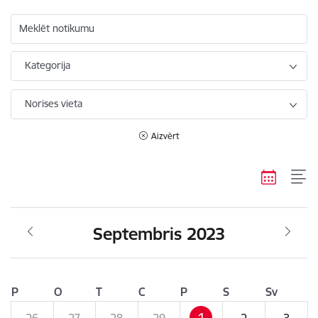
Meklēt notikumu
Kategorija
Norises vieta
Aizvērt
Septembris 2023
P
O
T
C
P
S
Sv
1
26
27
28
29
2
3