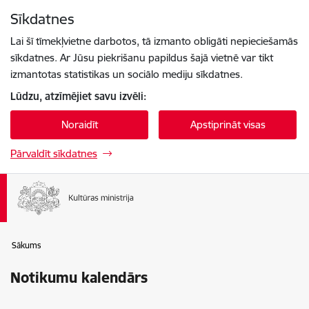
Pāriet uz lapas saturu
Sīkdatnes
Spied
lai meklētu
Enter
Lai šī tīmekļvietne darbotos, tā izmanto obligāti nepieciešamās
sīkdatnes. Ar Jūsu piekrišanu papildus šajā vietnē var tikt
izmantotas statistikas un sociālo mediju sīkdatnes.
Lūdzu, atzīmējiet savu izvēli:
Noraidīt
Apstiprināt visas
Pārvaldīt sīkdatnes
Sākums
Notikumu kalendārs