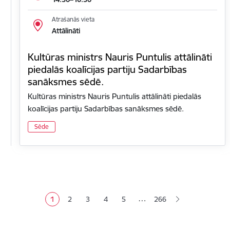
Atrašanās vieta
Attālināti
Kultūras ministrs Nauris Puntulis attālināti
piedalās koalīcijas partiju Sadarbības
sanāksmes sēdē.
Kultūras ministrs Nauris Puntulis attālināti piedalās
koalīcijas partiju Sadarbības sanāksmes sēdē.
Sēde
Lapošana
…
1
2
3
4
5
266
Pašreizējā lapa
Lapa
Lapa
Lapa
Lapa