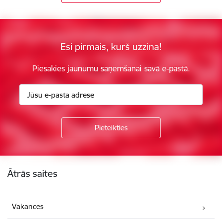
Esi pirmais, kurš uzzina!
Piesakies jaunumu saņemšanai savā e-pastā.
Kājene
Ātrās saites
Vakances