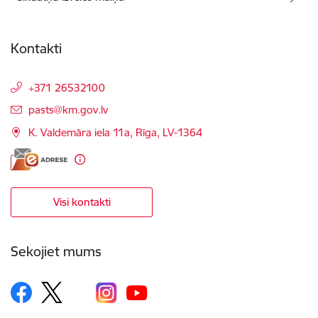
Kontakti
+371 26532100
E-pasts:
pasts@km.gov.lv
K. Valdemāra iela 11a, Rīga, LV-1364
Visi kontakti
Sekojiet mums