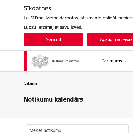
Pāriet uz lapas saturu
Sīkdatnes
Lai šī tīmekļvietne darbotos, tā izmanto obligāti nepiec
Lūdzu, atzīmējiet savu izvēli:
Noraidīt
Apstiprināt visas
Par mums
Sākums
Notikumu kalendārs
Meklēt notikumu