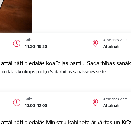
Laiks
Atrašanās vieta
14.30–16.30
Attālināti
 attālināti piedalās koalīcijas partiju Sadarbības san
i piedalās koalīcijas partiju Sadarbības sanāksmes sēdē.
Laiks
Atrašanās vieta
10.00–12.00
Attālināti
s attālināti piedalās Ministru kabineta ārkārtas un K