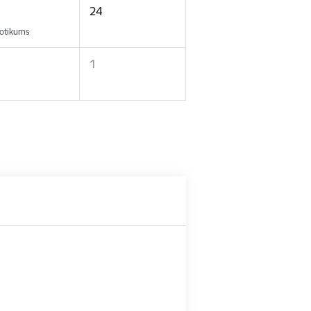
24
otikums
1