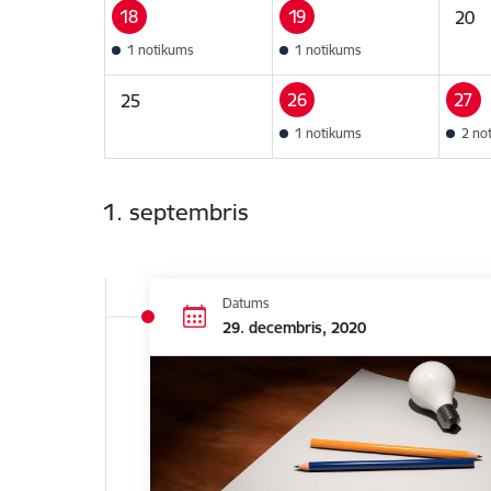
18
19
20
1 notikums
1 notikums
26
27
25
1 notikums
2 no
1. septembris
Datums
29. decembris, 2020