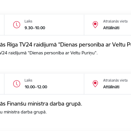
Laiks
Atrašanās vieta
9.30–10.00
Attālināti
alās Rīga TV24 raidījumā "Dienas personība ar Veltu P
 TV24 raidījumā "Dienas personība ar Veltu Puriņu".
Laiks
Atrašanās vieta
10.00–12.00
Attālināti
alās Finanšu ministra darba grupā.
nšu ministra darba grupā.