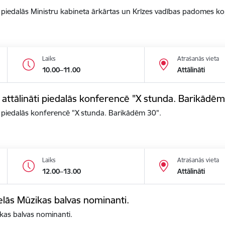
āti piedalās Ministru kabineta ārkārtas un Krīzes vadības padomes k
Laiks
Atrašanās vieta
10.00–11.00
Attālināti
s attālināti piedalās konferencē "X stunda. Barikādēm
ti piedalās konferencē "X stunda. Barikādēm 30".
Laiks
Atrašanās vieta
12.00–13.00
Attālināti
elās Mūzikas balvas nominanti.
kas balvas nominanti.