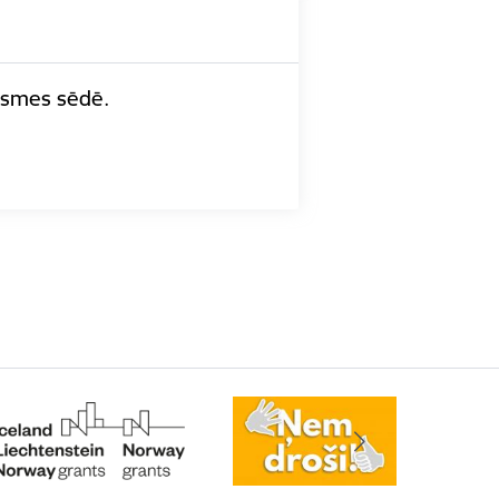
āksmes sēdē.