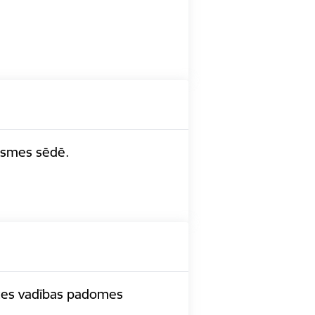
āksmes sēdē.
rīzes vadības padomes