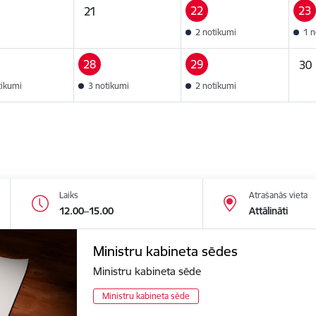
22
23
21
2 notikumi
1 n
28
29
30
tikumi
3 notikumi
2 notikumi
Laiks
Atrašanās vieta
12.00–15.00
Attālināti
Ministru kabineta sēdes
Ministru kabineta sēde
Ministru kabineta sēde