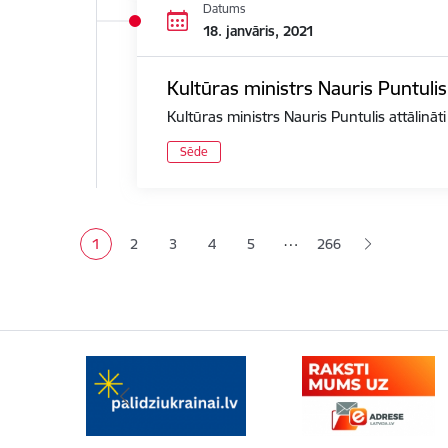
Datums
18. janvāris, 2021
Kultūras ministrs Nauris Puntulis
Kultūras ministrs Nauris Puntulis attālināt
Sēde
Lapošana
…
1
2
3
4
5
266
Pašreizējā lapa
Lapa
Lapa
Lapa
Lapa