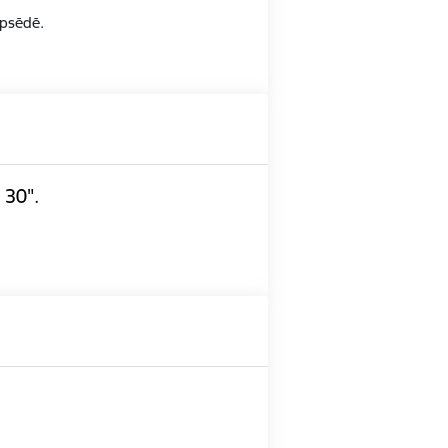
opsēdē.
 30".