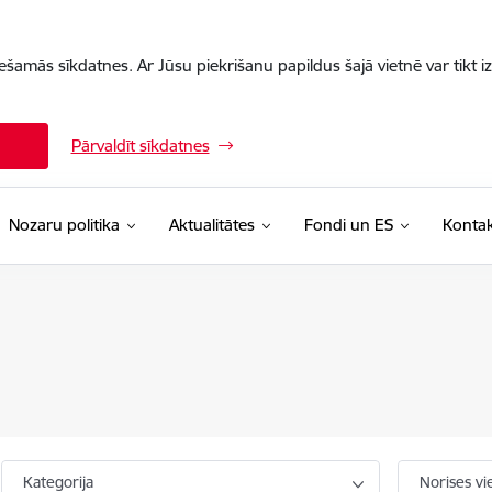
iešamās sīkdatnes. Ar Jūsu piekrišanu papildus šajā vietnē var tikt i
Pārvaldīt sīkdatnes
Nozaru politika
Aktualitātes
Fondi un ES
Kontak
Kategorija
Norises vi