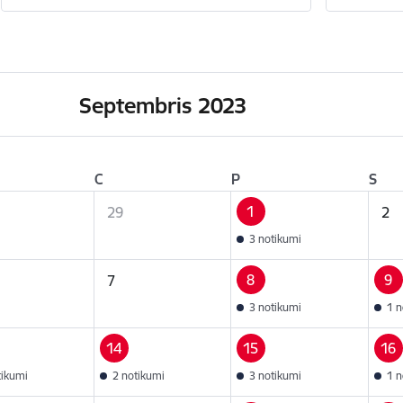
Septembris 2023
C
P
S
1
29
2
3 notikumi
8
9
7
3 notikumi
1 n
14
15
16
tikumi
2 notikumi
3 notikumi
1 n