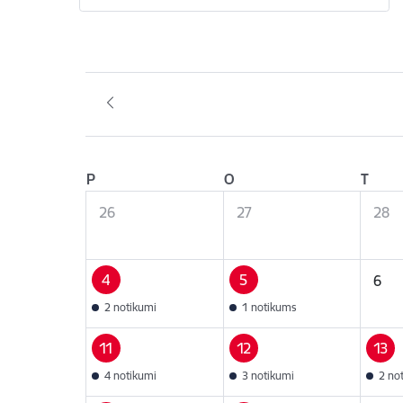
P
O
T
26
27
28
4
5
6
2 notikumi
1 notikums
11
12
13
4 notikumi
3 notikumi
2 no