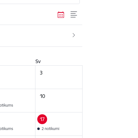
Sv
3
10
otikums
17
otikums
2 notikumi