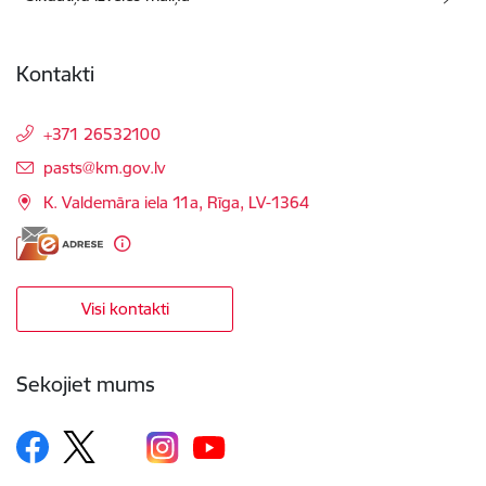
Kontakti
+371 26532100
E-pasts:
pasts@km.gov.lv
K. Valdemāra iela 11a, Rīga, LV-1364
Visi kontakti
Sekojiet mums