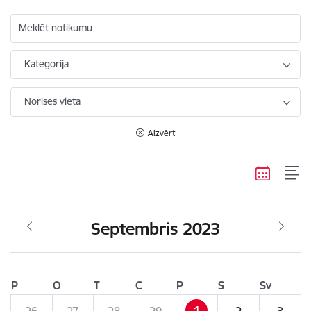
Meklēt notikumu
Kategorija
Norises vieta
Aizvērt
Septembris 2023
P
O
T
C
P
S
Sv
1
26
27
28
29
2
3