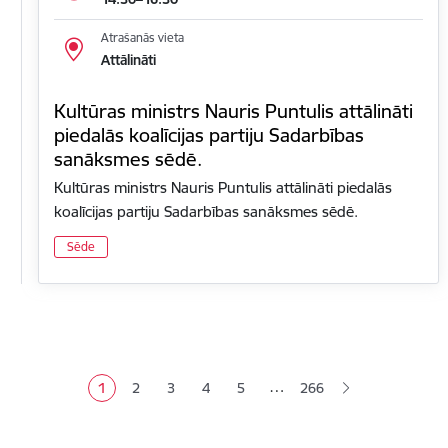
Atrašanās vieta
Attālināti
Kultūras ministrs Nauris Puntulis attālināti
piedalās koalīcijas partiju Sadarbības
sanāksmes sēdē.
Kultūras ministrs Nauris Puntulis attālināti piedalās
koalīcijas partiju Sadarbības sanāksmes sēdē.
Sēde
Lapošana
…
1
2
3
4
5
266
Pašreizējā lapa
Lapa
Lapa
Lapa
Lapa