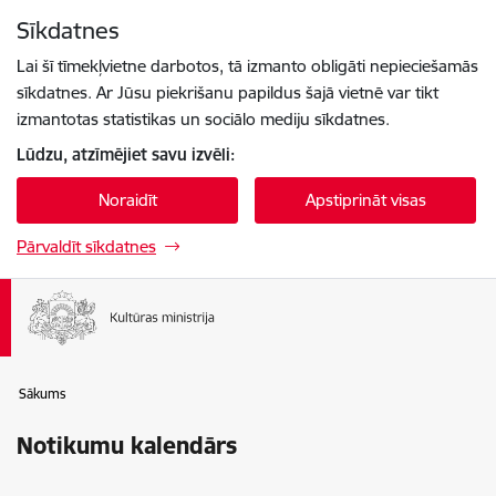
Pāriet uz lapas saturu
Sīkdatnes
Spied
lai meklētu
Enter
Lai šī tīmekļvietne darbotos, tā izmanto obligāti nepieciešamās
sīkdatnes. Ar Jūsu piekrišanu papildus šajā vietnē var tikt
izmantotas statistikas un sociālo mediju sīkdatnes.
Lūdzu, atzīmējiet savu izvēli:
Noraidīt
Apstiprināt visas
Pārvaldīt sīkdatnes
Sākums
Notikumu kalendārs