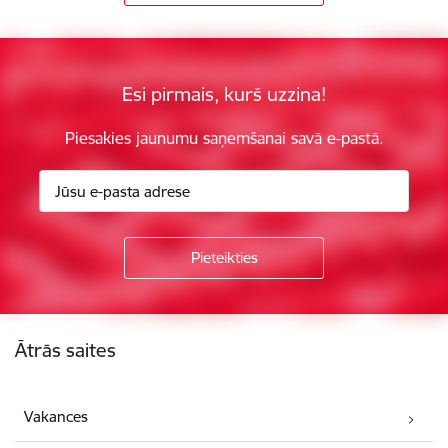
Esi pirmais, kurš uzzina!
Piesakies jaunumu saņemšanai savā e-pastā.
Kājene
Ātrās saites
Vakances