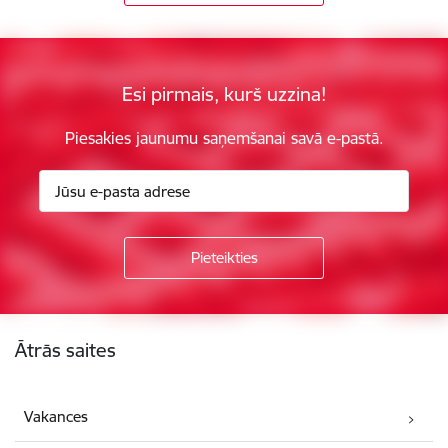
Esi pirmais, kurš uzzina!
Piesakies jaunumu saņemšanai savā e-pastā.
Kājene
Ātrās saites
Vakances