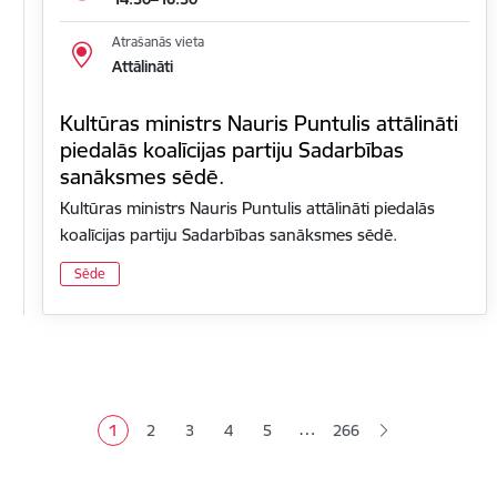
Atrašanās vieta
Attālināti
Kultūras ministrs Nauris Puntulis attālināti
piedalās koalīcijas partiju Sadarbības
sanāksmes sēdē.
Kultūras ministrs Nauris Puntulis attālināti piedalās
koalīcijas partiju Sadarbības sanāksmes sēdē.
Sēde
Lapošana
…
1
2
3
4
5
266
Pašreizējā lapa
Lapa
Lapa
Lapa
Lapa