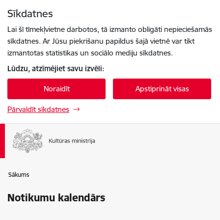
Pāriet uz lapas saturu
Sīkdatnes
Spied
lai meklētu
Enter
Lai šī tīmekļvietne darbotos, tā izmanto obligāti nepieciešamās
sīkdatnes. Ar Jūsu piekrišanu papildus šajā vietnē var tikt
izmantotas statistikas un sociālo mediju sīkdatnes.
Lūdzu, atzīmējiet savu izvēli:
Noraidīt
Apstiprināt visas
Pārvaldīt sīkdatnes
Sākums
Notikumu kalendārs