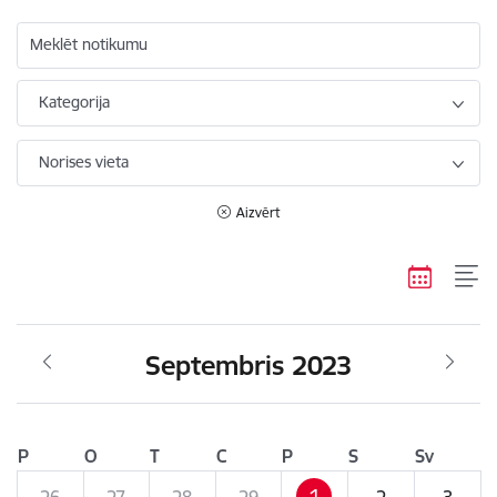
Meklēt notikumu
Kategorija
Norises vieta
Aizvērt
Septembris 2023
P
O
T
C
P
S
Sv
1
26
27
28
29
2
3