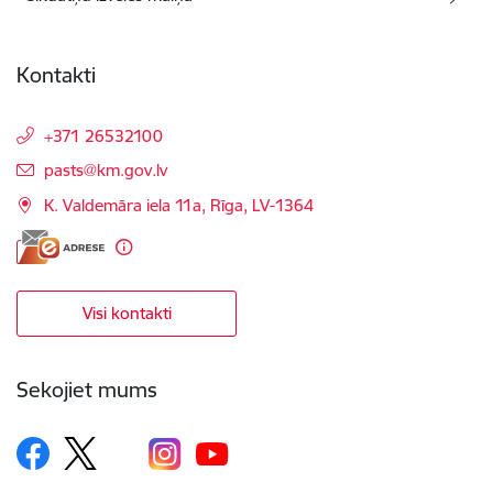
Kontakti
+371 26532100
E-pasts:
pasts@km.gov.lv
K. Valdemāra iela 11a, Rīga, LV-1364
Visi kontakti
Sekojiet mums