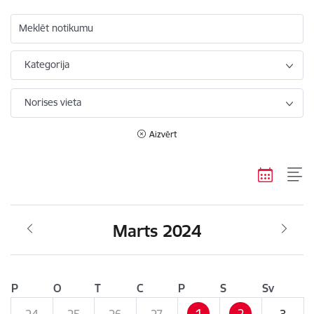
Meklēt notikumu
Kategorija
Norises vieta
Aizvērt
Marts 2024
P
O
T
C
P
S
Sv
1
2
24
25
26
27
3