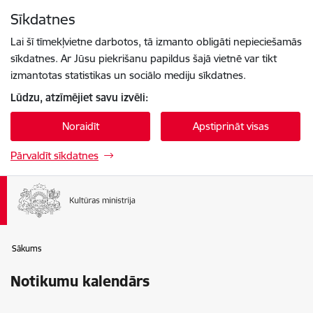
Pāriet uz lapas saturu
Sīkdatnes
Spied
lai meklētu
Enter
Lai šī tīmekļvietne darbotos, tā izmanto obligāti nepieciešamās
sīkdatnes. Ar Jūsu piekrišanu papildus šajā vietnē var tikt
izmantotas statistikas un sociālo mediju sīkdatnes.
Lūdzu, atzīmējiet savu izvēli:
Noraidīt
Apstiprināt visas
Pārvaldīt sīkdatnes
Sākums
Notikumu kalendārs