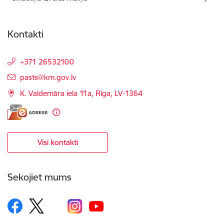
Kontakti
+371 26532100
E-pasts:
pasts@km.gov.lv
K. Valdemāra iela 11a, Rīga, LV-1364
Visi kontakti
Sekojiet mums