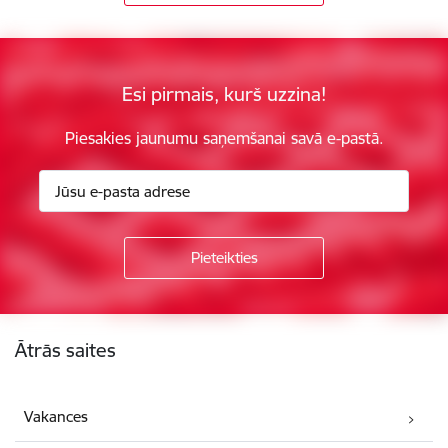
Esi pirmais, kurš uzzina!
Piesakies jaunumu saņemšanai savā e-pastā.
Kājene
Ātrās saites
Vakances