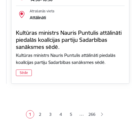
Atrašanās vieta
Attālināti
Kultūras ministrs Nauris Puntulis attālināti
piedalās koalīcijas partiju Sadarbības
sanāksmes sēdē.
Kultūras ministrs Nauris Puntulis attālināti piedalās
koalīcijas partiju Sadarbības sanāksmes sēdē.
Sēde
Lapošana
…
1
2
3
4
5
266
Pašreizējā lapa
Lapa
Lapa
Lapa
Lapa