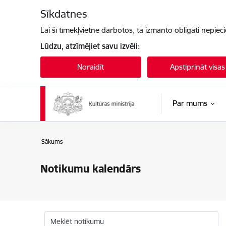
Pāriet uz lapas saturu
Sīkdatnes
Lai šī tīmekļvietne darbotos, tā izmanto obligāti nepiec
Lūdzu, atzīmējiet savu izvēli:
Noraidīt
Apstiprināt visas
Par mums
Sākums
Notikumu kalendārs
Meklēt notikumu