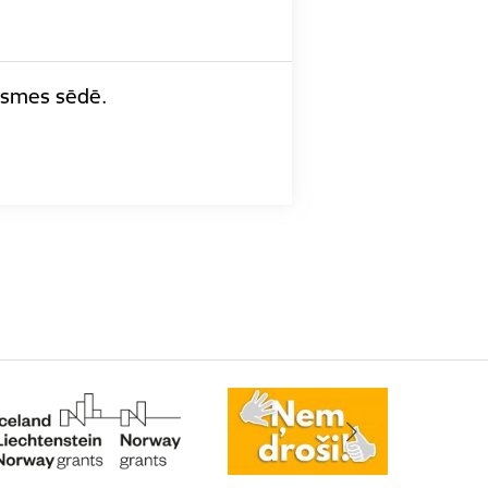
āksmes sēdē.