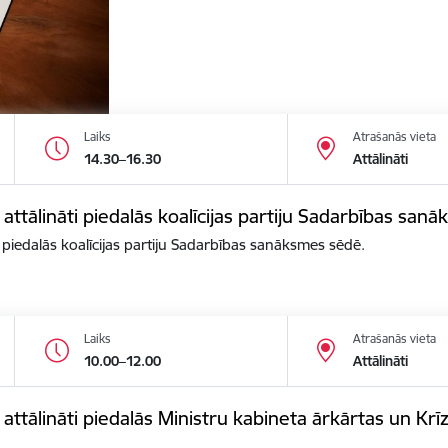
Laiks
Atrašanās vieta
14.30–16.30
Attālināti
 attālināti piedalās koalīcijas partiju Sadarbības san
i piedalās koalīcijas partiju Sadarbības sanāksmes sēdē.
Laiks
Atrašanās vieta
10.00–12.00
Attālināti
s attālināti piedalās Ministru kabineta ārkārtas un K