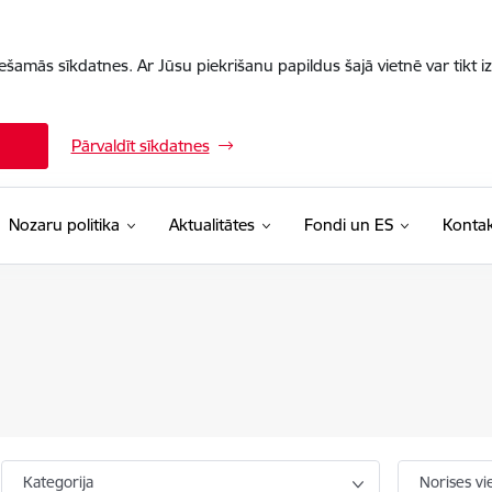
iešamās sīkdatnes. Ar Jūsu piekrišanu papildus šajā vietnē var tikt i
Pārvaldīt sīkdatnes
Nozaru politika
Aktualitātes
Fondi un ES
Kontak
Kategorija
Norises vi