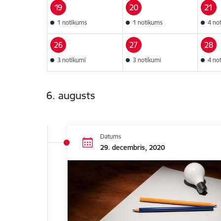
19
20
21
1 notikums
1 notikums
4 no
26
27
28
3 notikumi
3 notikumi
4 no
6. augusts
Datums
29. decembris, 2020