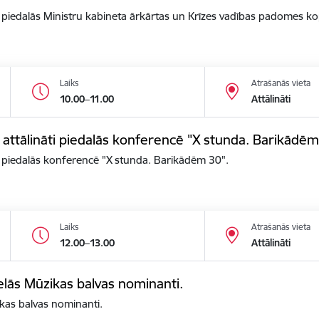
āti piedalās Ministru kabineta ārkārtas un Krīzes vadības padomes k
Laiks
Atrašanās vieta
10.00–11.00
Attālināti
s attālināti piedalās konferencē "X stunda. Barikādēm
ti piedalās konferencē "X stunda. Barikādēm 30".
Laiks
Atrašanās vieta
12.00–13.00
Attālināti
elās Mūzikas balvas nominanti.
kas balvas nominanti.