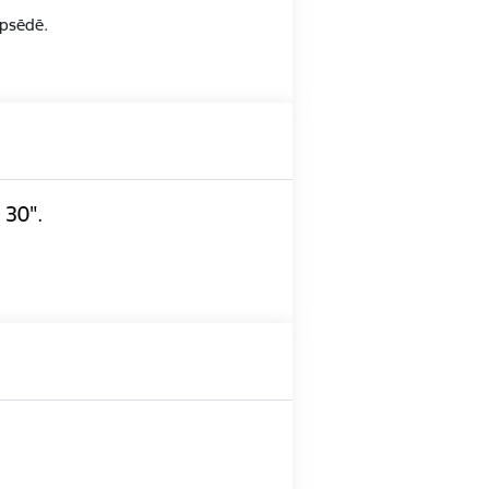
opsēdē.
 30".