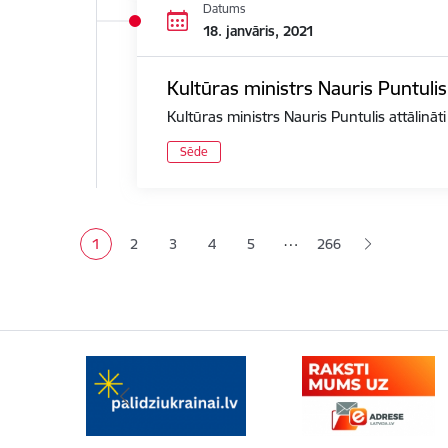
Datums
18. janvāris, 2021
Kultūras ministrs Nauris Puntulis
Kultūras ministrs Nauris Puntulis attālināt
Sēde
Lapošana
…
1
2
3
4
5
266
Pašreizējā lapa
Lapa
Lapa
Lapa
Lapa