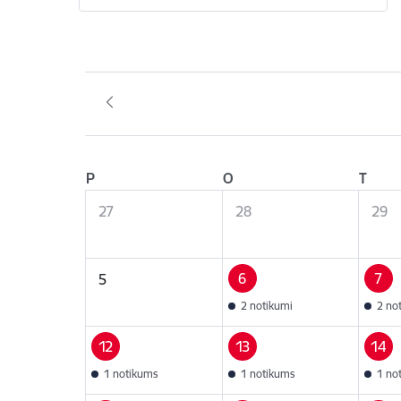
P
O
T
27
28
29
6
7
5
2 notikumi
2 no
12
13
14
1 notikums
1 notikums
1 no