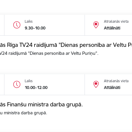
Laiks
Atrašanās vieta
9.30–10.00
Attālināti
alās Rīga TV24 raidījumā "Dienas personība ar Veltu P
 TV24 raidījumā "Dienas personība ar Veltu Puriņu".
Laiks
Atrašanās vieta
10.00–12.00
Attālināti
alās Finanšu ministra darba grupā.
nšu ministra darba grupā.