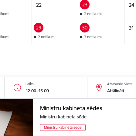
23
22
24
tikumi
2 notikumi
29
30
31
tikumi
2 notikumi
3 notikumi
Laiks
Atrašanās vieta
12.00–15.00
Attālināti
Ministru kabineta sēdes
Ministru kabineta sēde
Ministru kabineta sēde