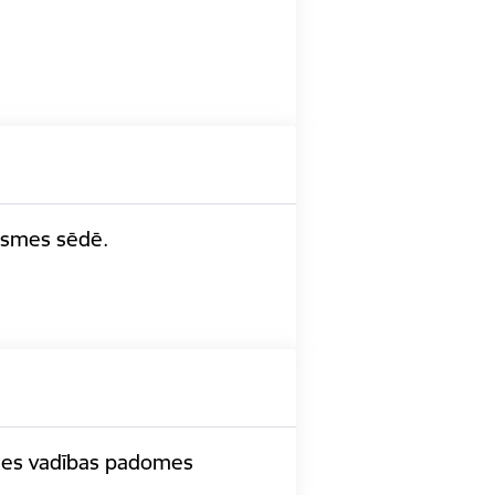
āksmes sēdē.
rīzes vadības padomes