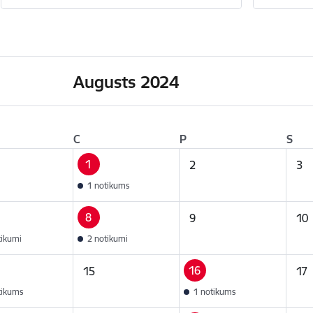
Augusts 2024
C
P
S
1
2
3
1 notikums
8
9
10
tikumi
2 notikumi
16
15
17
tikums
1 notikums