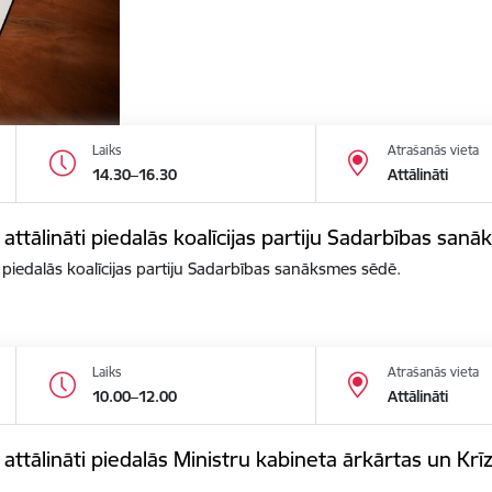
Laiks
Atrašanās vieta
14.30–16.30
Attālināti
 attālināti piedalās koalīcijas partiju Sadarbības san
i piedalās koalīcijas partiju Sadarbības sanāksmes sēdē.
Laiks
Atrašanās vieta
10.00–12.00
Attālināti
s attālināti piedalās Ministru kabineta ārkārtas un K