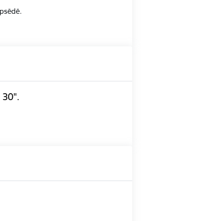
opsēdē.
 30".