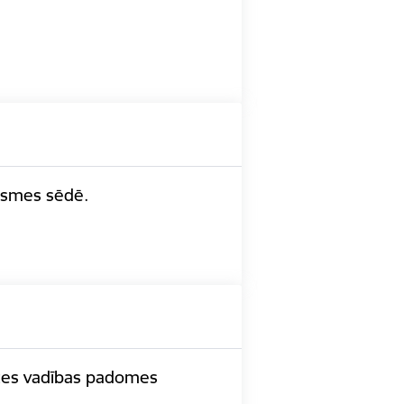
āksmes sēdē.
rīzes vadības padomes