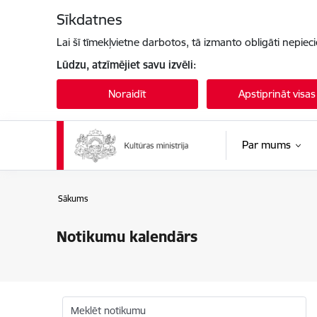
Pāriet uz lapas saturu
Sīkdatnes
Lai šī tīmekļvietne darbotos, tā izmanto obligāti nepiec
Lūdzu, atzīmējiet savu izvēli:
Noraidīt
Apstiprināt visas
Par mums
Sākums
Notikumu kalendārs
Meklēt notikumu