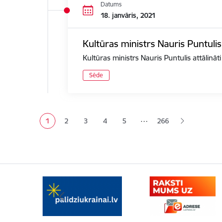
Datums
18. janvāris, 2021
Kultūras ministrs Nauris Puntulis
Kultūras ministrs Nauris Puntulis attālināt
Sēde
Lapošana
…
1
2
3
4
5
266
Pašreizējā lapa
Lapa
Lapa
Lapa
Lapa