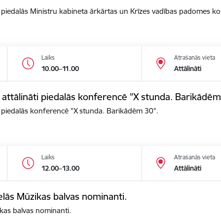
āti piedalās Ministru kabineta ārkārtas un Krīzes vadības padomes k
Laiks
Atrašanās vieta
10.00–11.00
Attālināti
s attālināti piedalās konferencē "X stunda. Barikādēm
ti piedalās konferencē "X stunda. Barikādēm 30".
Laiks
Atrašanās vieta
12.00–13.00
Attālināti
elās Mūzikas balvas nominanti.
kas balvas nominanti.