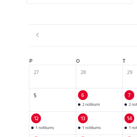
P
O
T
27
28
29
6
7
5
2 notikumi
2 no
12
13
14
1 notikums
1 notikums
1 no