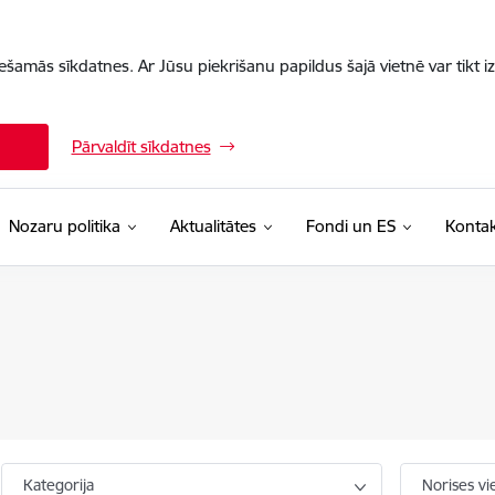
iešamās sīkdatnes. Ar Jūsu piekrišanu papildus šajā vietnē var tikt i
Pārvaldīt sīkdatnes
Nozaru politika
Aktualitātes
Fondi un ES
Kontak
Kategorija
Norises vi