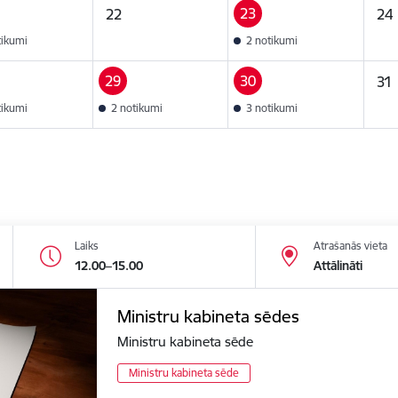
23
22
24
tikumi
2 notikumi
29
30
31
tikumi
2 notikumi
3 notikumi
Laiks
Atrašanās vieta
12.00–15.00
Attālināti
Ministru kabineta sēdes
Ministru kabineta sēde
Ministru kabineta sēde