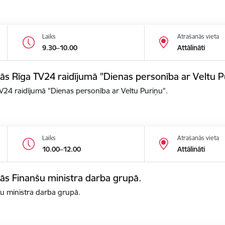
Laiks
Atrašanās vieta
9.30–10.00
Attālināti
alās Rīga TV24 raidījumā "Dienas personība ar Veltu P
 TV24 raidījumā "Dienas personība ar Veltu Puriņu".
Laiks
Atrašanās vieta
10.00–12.00
Attālināti
alās Finanšu ministra darba grupā.
nšu ministra darba grupā.