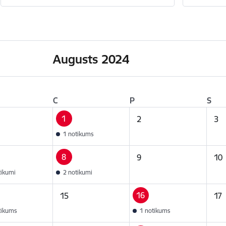
Augusts 2024
C
P
S
1
2
3
1 notikums
8
9
10
tikumi
2 notikumi
16
15
17
tikums
1 notikums