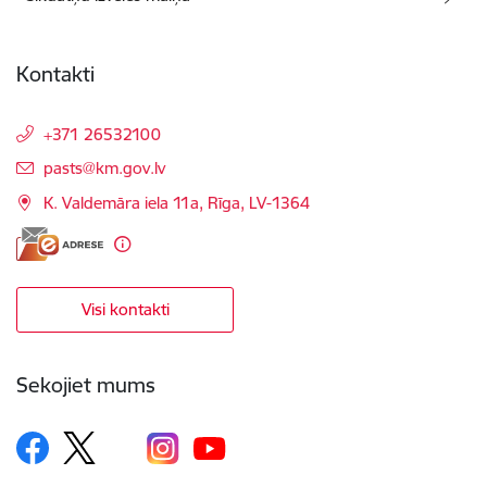
Kontakti
+371 26532100
E-pasts:
pasts@km.gov.lv
K. Valdemāra iela 11a, Rīga, LV-1364
Visi kontakti
Sekojiet mums