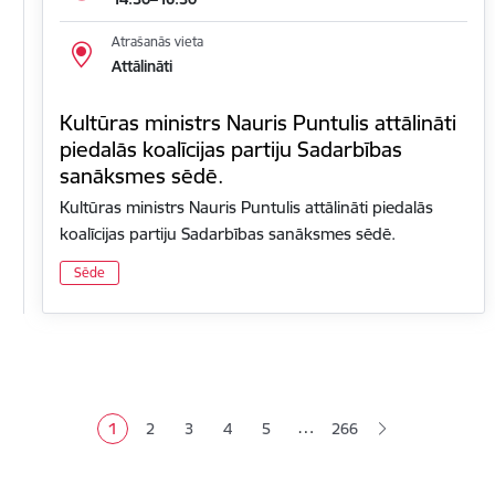
Atrašanās vieta
Attālināti
Kultūras ministrs Nauris Puntulis attālināti
piedalās koalīcijas partiju Sadarbības
sanāksmes sēdē.
Kultūras ministrs Nauris Puntulis attālināti piedalās
koalīcijas partiju Sadarbības sanāksmes sēdē.
Sēde
Lapošana
…
1
2
3
4
5
266
Pašreizējā lapa
Lapa
Lapa
Lapa
Lapa