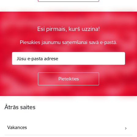
Esi pirmais, kurš uzzina!
Piesakies jaunumu saņemšanai savā e-pastā.
Kājene
Ātrās saites
Vakances