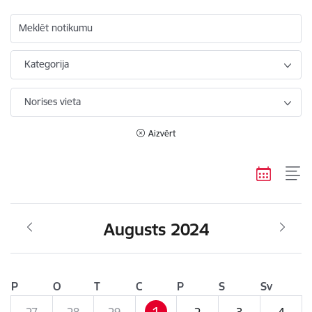
Meklēt notikumu
Kategorija
Norises vieta
Aizvērt
Augusts 2024
P
O
T
C
P
S
Sv
1
27
28
29
2
3
4