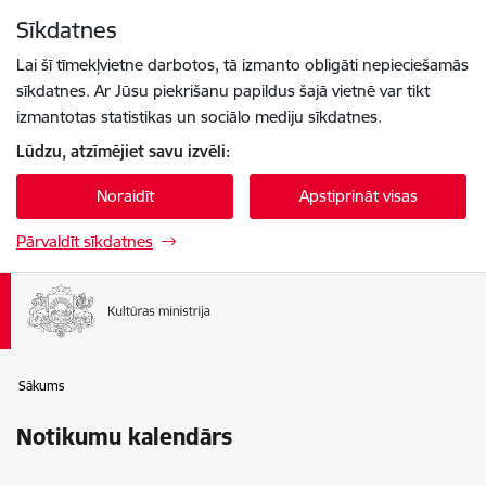
Pāriet uz lapas saturu
Sīkdatnes
Spied
lai meklētu
Enter
Lai šī tīmekļvietne darbotos, tā izmanto obligāti nepieciešamās
sīkdatnes. Ar Jūsu piekrišanu papildus šajā vietnē var tikt
izmantotas statistikas un sociālo mediju sīkdatnes.
Lūdzu, atzīmējiet savu izvēli:
Noraidīt
Apstiprināt visas
Pārvaldīt sīkdatnes
Sākums
Notikumu kalendārs