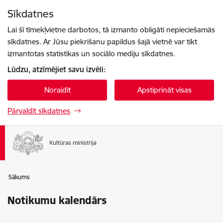
Pāriet uz lapas saturu
Sīkdatnes
Spied
lai meklētu
Enter
Lai šī tīmekļvietne darbotos, tā izmanto obligāti nepieciešamās
sīkdatnes. Ar Jūsu piekrišanu papildus šajā vietnē var tikt
izmantotas statistikas un sociālo mediju sīkdatnes.
Lūdzu, atzīmējiet savu izvēli:
Noraidīt
Apstiprināt visas
Pārvaldīt sīkdatnes
Sākums
Notikumu kalendārs