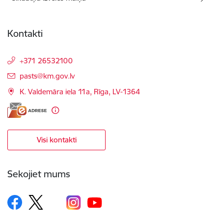
Kontakti
+371 26532100
E-pasts:
pasts@km.gov.lv
K. Valdemāra iela 11a, Rīga, LV-1364
Visi kontakti
Sekojiet mums