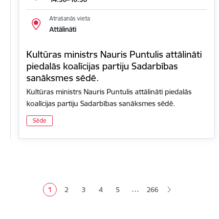
Atrašanās vieta
Attālināti
Kultūras ministrs Nauris Puntulis attālināti
piedalās koalīcijas partiju Sadarbības
sanāksmes sēdē.
Kultūras ministrs Nauris Puntulis attālināti piedalās
koalīcijas partiju Sadarbības sanāksmes sēdē.
Sēde
Lapošana
…
1
2
3
4
5
266
Pašreizējā lapa
Lapa
Lapa
Lapa
Lapa