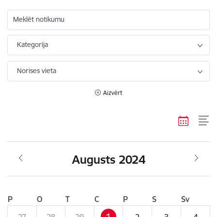
Meklēt notikumu
Kategorija
Norises vieta
Aizvērt
Augusts 2024
P
O
T
C
P
S
Sv
1
27
28
29
2
3
4