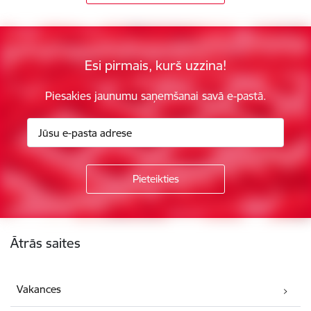
Esi pirmais, kurš uzzina!
Piesakies jaunumu saņemšanai savā e-pastā.
Kājene
Ātrās saites
Vakances