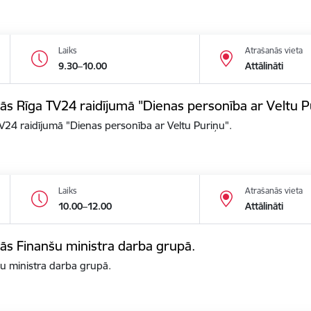
Laiks
Atrašanās vieta
9.30–10.00
Attālināti
alās Rīga TV24 raidījumā "Dienas personība ar Veltu P
 TV24 raidījumā "Dienas personība ar Veltu Puriņu".
Laiks
Atrašanās vieta
10.00–12.00
Attālināti
alās Finanšu ministra darba grupā.
nšu ministra darba grupā.