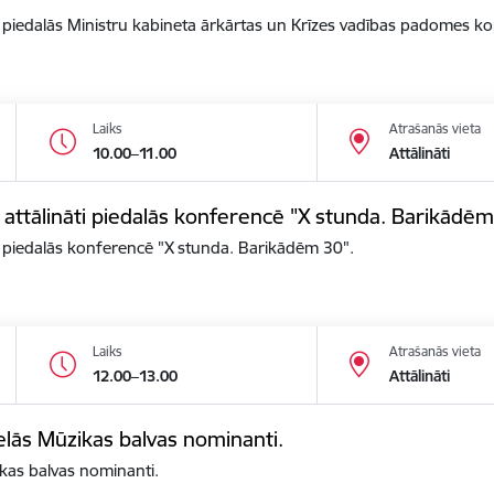
āti piedalās Ministru kabineta ārkārtas un Krīzes vadības padomes k
Laiks
Atrašanās vieta
10.00–11.00
Attālināti
s attālināti piedalās konferencē "X stunda. Barikādēm
ti piedalās konferencē "X stunda. Barikādēm 30".
Laiks
Atrašanās vieta
12.00–13.00
Attālināti
elās Mūzikas balvas nominanti.
kas balvas nominanti.