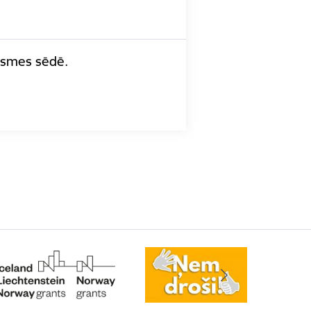
āksmes sēdē.