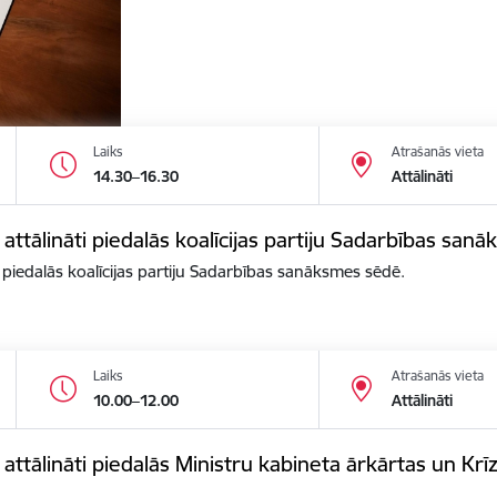
Laiks
Atrašanās vieta
14.30–16.30
Attālināti
 attālināti piedalās koalīcijas partiju Sadarbības san
i piedalās koalīcijas partiju Sadarbības sanāksmes sēdē.
Laiks
Atrašanās vieta
10.00–12.00
Attālināti
s attālināti piedalās Ministru kabineta ārkārtas un K