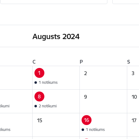
Augusts 2024
C
P
S
1
2
3
1 notikums
8
9
10
tikumi
2 notikumi
16
15
17
tikums
1 notikums