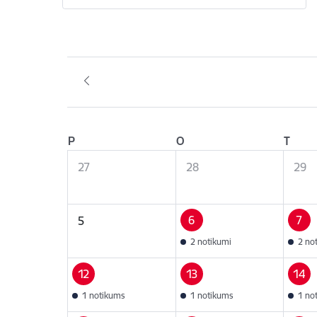
P
O
T
27
28
29
6
7
5
2 notikumi
2 no
12
13
14
1 notikums
1 notikums
1 no