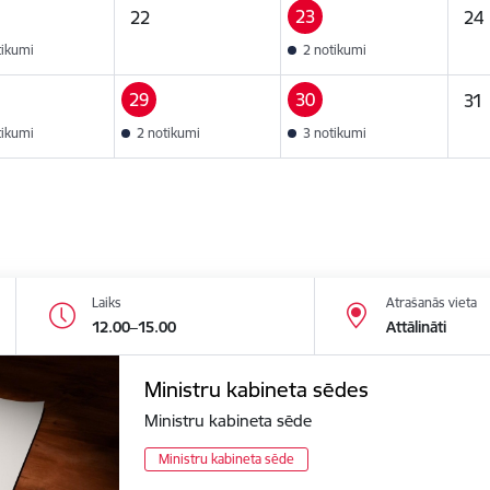
23
22
24
tikumi
2 notikumi
29
30
31
tikumi
2 notikumi
3 notikumi
Laiks
Atrašanās vieta
12.00–15.00
Attālināti
Ministru kabineta sēdes
Ministru kabineta sēde
Ministru kabineta sēde