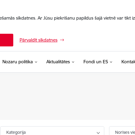
iešamās sīkdatnes. Ar Jūsu piekrišanu papildus šajā vietnē var tikt i
Pārvaldīt sīkdatnes
Nozaru politika
Aktualitātes
Fondi un ES
Kontak
Kategorija
Norises vi