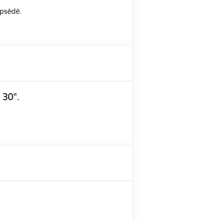
opsēdē.
 30".