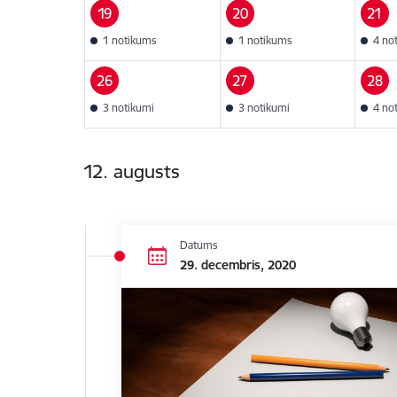
19
20
21
1 notikums
1 notikums
4 no
26
27
28
3 notikumi
3 notikumi
4 no
12. augusts
Datums
29. decembris, 2020