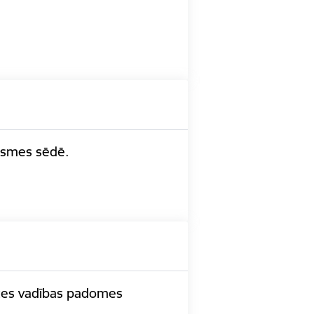
āksmes sēdē.
rīzes vadības padomes