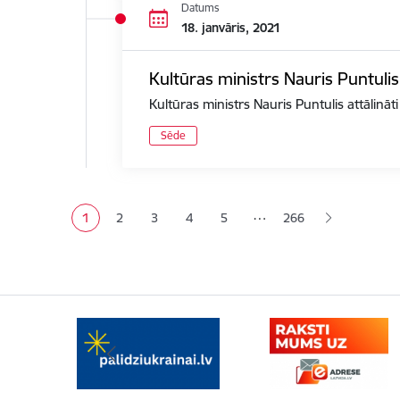
Datums
18. janvāris, 2021
Kultūras ministrs Nauris Puntulis
Kultūras ministrs Nauris Puntulis attālināt
Sēde
Lapošana
…
1
2
3
4
5
266
Pašreizējā lapa
Lapa
Lapa
Lapa
Lapa