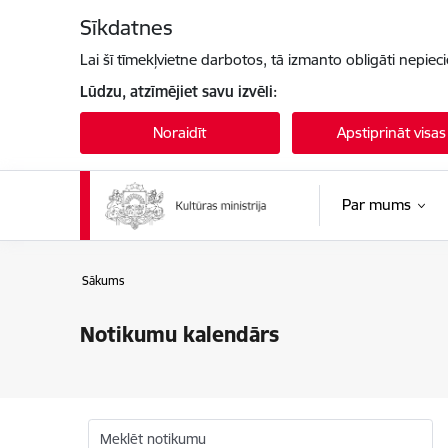
Pāriet uz lapas saturu
Sīkdatnes
Lai šī tīmekļvietne darbotos, tā izmanto obligāti nepiec
Lūdzu, atzīmējiet savu izvēli:
Noraidīt
Apstiprināt visas
Par mums
Sākums
Notikumu kalendārs
Meklēt notikumu