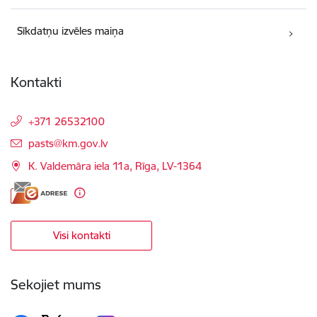
Sīkdatņu izvēles maiņa
Kontakti
+371 26532100
E-pasts:
pasts@km.gov.lv
K. Valdemāra iela 11a, Rīga, LV-1364
Visi kontakti
Sekojiet mums