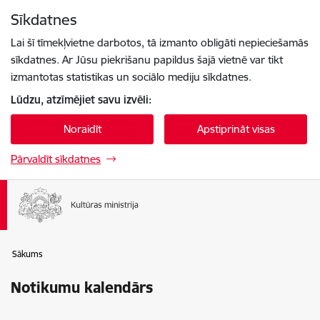
Pāriet uz lapas saturu
Sīkdatnes
Spied
lai meklētu
Enter
Lai šī tīmekļvietne darbotos, tā izmanto obligāti nepieciešamās
sīkdatnes. Ar Jūsu piekrišanu papildus šajā vietnē var tikt
izmantotas statistikas un sociālo mediju sīkdatnes.
Lūdzu, atzīmējiet savu izvēli:
Noraidīt
Apstiprināt visas
Pārvaldīt sīkdatnes
Sākums
Notikumu kalendārs