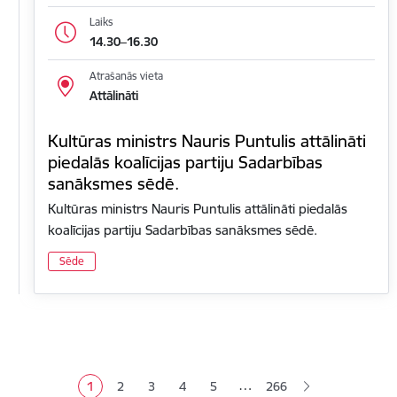
Laiks
14.30–16.30
Atrašanās vieta
Attālināti
Kultūras ministrs Nauris Puntulis attālināti
piedalās koalīcijas partiju Sadarbības
sanāksmes sēdē.
Kultūras ministrs Nauris Puntulis attālināti piedalās
koalīcijas partiju Sadarbības sanāksmes sēdē.
Sēde
Lapošana
…
1
2
3
4
5
266
Pašreizējā lapa
Lapa
Lapa
Lapa
Lapa