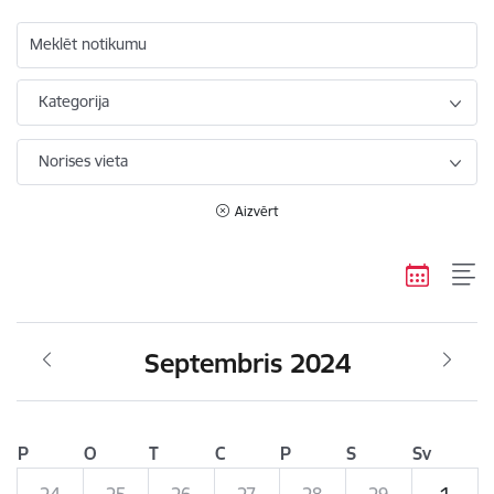
Meklēt notikumu
Kategorija
Norises vieta
Aizvērt
Septembris 2024
P
O
T
C
P
S
Sv
24
25
26
27
28
29
1