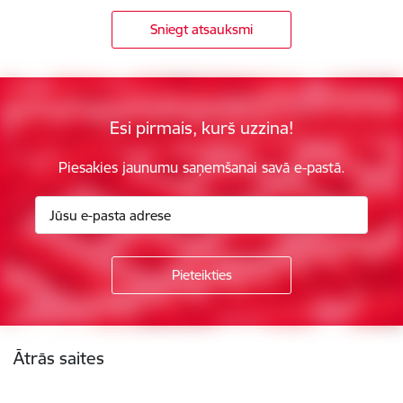
Sniegt atsauksmi
Esi pirmais, kurš uzzina!
Piesakies jaunumu saņemšanai savā e-pastā.
Kājene
Ātrās saites