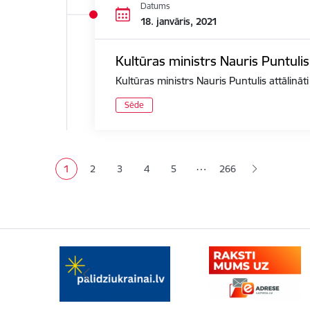
Datums
18. janvāris, 2021
Kultūras ministrs Nauris Puntulis
Kultūras ministrs Nauris Puntulis attālināt
Sēde
Lapošana
…
1
2
3
4
5
266
Pašreizējā lapa
Lapa
Lapa
Lapa
Lapa