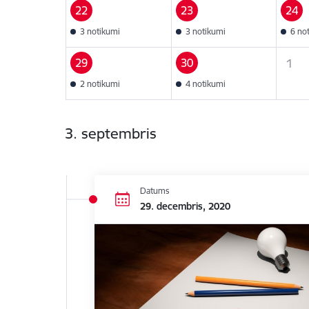
22
23
24
3 notikumi
3 notikumi
6 no
29
30
1
2 notikumi
4 notikumi
3. septembris
Datums
29. decembris, 2020