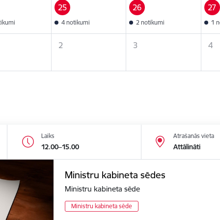
25
26
27
tikumi
4 notikumi
2 notikumi
1 n
2
3
4
Laiks
Atrašanās vieta
12.00–15.00
Attālināti
Ministru kabineta sēdes
Ministru kabineta sēde
Ministru kabineta sēde