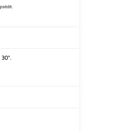
opsēdē.
 30".