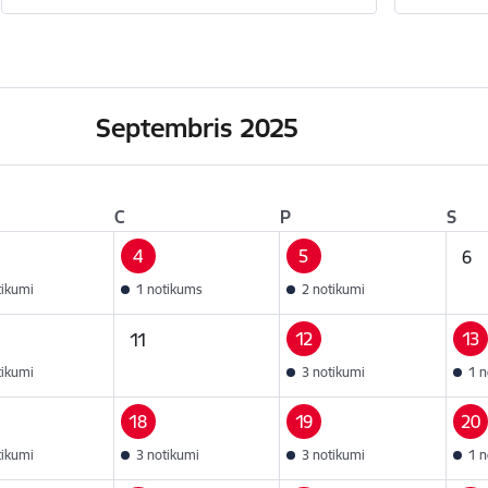
Septembris 2025
C
P
S
4
5
6
tikumi
1 notikums
2 notikumi
12
13
11
tikumi
3 notikumi
1 n
18
19
20
tikumi
3 notikumi
3 notikumi
1 n