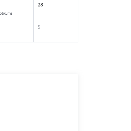
28
otikums
5