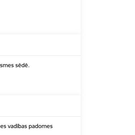
āksmes sēdē.
rīzes vadības padomes