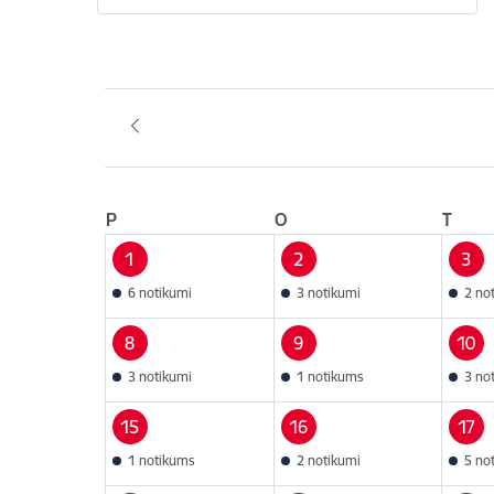
P
O
T
1
2
3
6 notikumi
3 notikumi
2 no
8
9
10
3 notikumi
1 notikums
3 no
15
16
17
1 notikums
2 notikumi
5 no