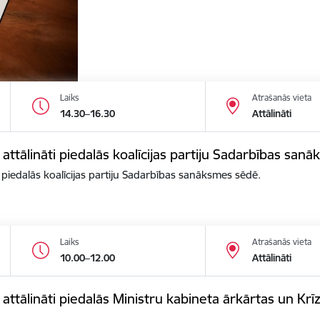
Laiks
Atrašanās vieta
14.30–16.30
Attālināti
 attālināti piedalās koalīcijas partiju Sadarbības san
i piedalās koalīcijas partiju Sadarbības sanāksmes sēdē.
Laiks
Atrašanās vieta
10.00–12.00
Attālināti
s attālināti piedalās Ministru kabineta ārkārtas un K