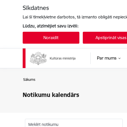
Pāriet uz lapas saturu
Sīkdatnes
Lai šī tīmekļvietne darbotos, tā izmanto obligāti nepiec
Lūdzu, atzīmējiet savu izvēli:
Noraidīt
Apstiprināt visas
Par mums
Sākums
Notikumu kalendārs
Meklēt notikumu