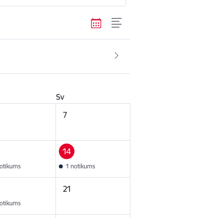
Sv
7
14
otikums
1 notikums
21
otikums