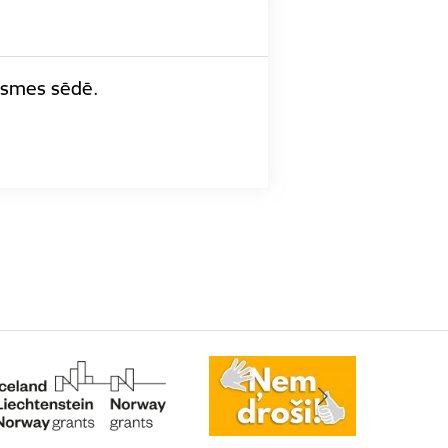
āksmes sēdē.