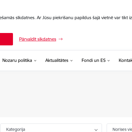
iešamās sīkdatnes. Ar Jūsu piekrišanu papildus šajā vietnē var tikt i
Pārvaldīt sīkdatnes
Nozaru politika
Aktualitātes
Fondi un ES
Kontak
Kategorija
Norises vi