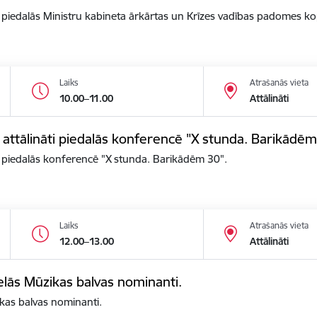
āti piedalās Ministru kabineta ārkārtas un Krīzes vadības padomes k
Laiks
Atrašanās vieta
10.00–11.00
Attālināti
s attālināti piedalās konferencē "X stunda. Barikādēm
ti piedalās konferencē "X stunda. Barikādēm 30".
Laiks
Atrašanās vieta
12.00–13.00
Attālināti
elās Mūzikas balvas nominanti.
kas balvas nominanti.