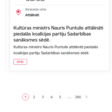
Atrašanās vieta
Attālināti
Kultūras ministrs Nauris Puntulis attālināti
piedalās koalīcijas partiju Sadarbības
sanāksmes sēdē.
Kultūras ministrs Nauris Puntulis attālināti piedalās
koalīcijas partiju Sadarbības sanāksmes sēdē.
Sēde
Lapošana
…
1
2
3
4
5
266
Pašreizējā lapa
Lapa
Lapa
Lapa
Lapa