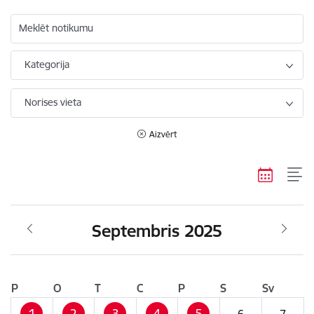
Meklēt notikumu
Kategorija
Norises vieta
Aizvērt
Septembris 2025
P
O
T
C
P
S
Sv
1
2
3
4
5
6
7