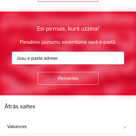
Esi pirmais, kurš uzzina!
Piesakies jaunumu saņemšanai savā e-pastā.
Kājene
Ātrās saites
Vakances