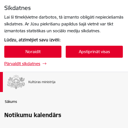
Pāriet uz lapas saturu
Sīkdatnes
Spied
lai meklētu
Enter
Lai šī tīmekļvietne darbotos, tā izmanto obligāti nepieciešamās
sīkdatnes. Ar Jūsu piekrišanu papildus šajā vietnē var tikt
izmantotas statistikas un sociālo mediju sīkdatnes.
Lūdzu, atzīmējiet savu izvēli:
Noraidīt
Apstiprināt visas
Pārvaldīt sīkdatnes
Sākums
Notikumu kalendārs