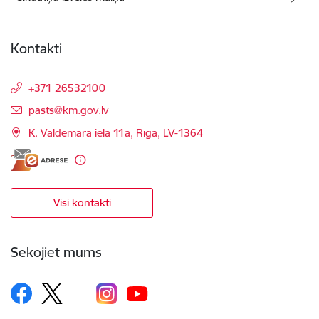
Kontakti
+371 26532100
E-pasts:
pasts@km.gov.lv
K. Valdemāra iela 11a, Rīga, LV-1364
Visi kontakti
Sekojiet mums