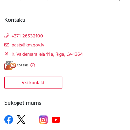
Kontakti
+371 26532100
E-pasts:
pasts@km.gov.lv
K. Valdemāra iela 11a, Rīga, LV-1364
Visi kontakti
Sekojiet mums