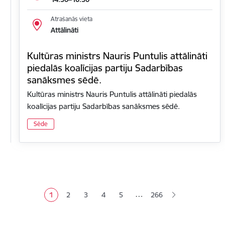
Atrašanās vieta
Attālināti
Kultūras ministrs Nauris Puntulis attālināti
piedalās koalīcijas partiju Sadarbības
sanāksmes sēdē.
Kultūras ministrs Nauris Puntulis attālināti piedalās
koalīcijas partiju Sadarbības sanāksmes sēdē.
Sēde
Lapošana
…
1
2
3
4
5
266
Pašreizējā lapa
Lapa
Lapa
Lapa
Lapa