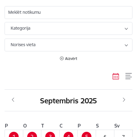
Meklēt notikumu
Kategorija
Norises vieta
Aizvērt
Septembris 2025
P
O
T
C
P
S
Sv
1
2
3
4
5
6
7