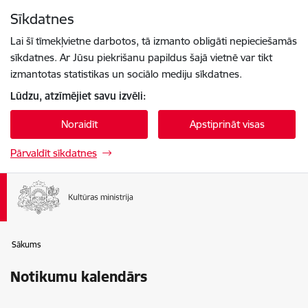
Pāriet uz lapas saturu
Sīkdatnes
Spied
lai meklētu
Enter
Lai šī tīmekļvietne darbotos, tā izmanto obligāti nepieciešamās
sīkdatnes. Ar Jūsu piekrišanu papildus šajā vietnē var tikt
izmantotas statistikas un sociālo mediju sīkdatnes.
Lūdzu, atzīmējiet savu izvēli:
Noraidīt
Apstiprināt visas
Pārvaldīt sīkdatnes
Sākums
Notikumu kalendārs