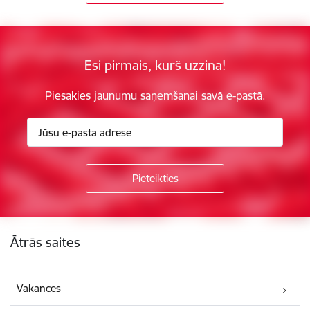
Esi pirmais, kurš uzzina!
Piesakies jaunumu saņemšanai savā e-pastā.
Kājene
Ātrās saites
Vakances