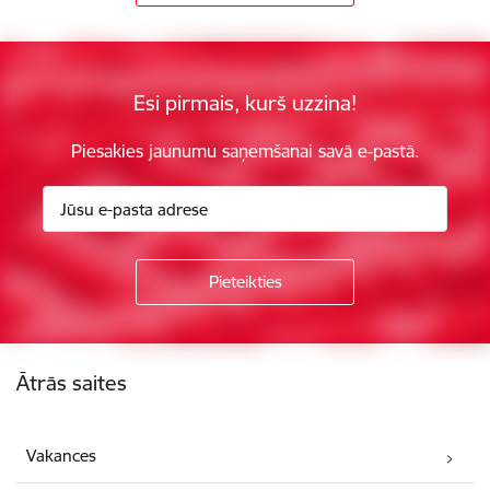
Esi pirmais, kurš uzzina!
Piesakies jaunumu saņemšanai savā e-pastā.
Kājene
Ātrās saites
Vakances