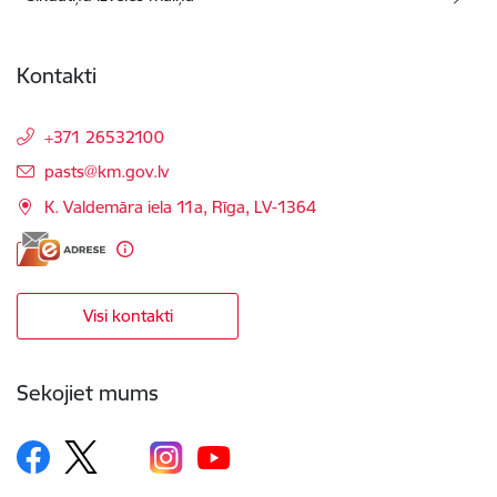
Kontakti
+371 26532100
E-pasts:
pasts@km.gov.lv
K. Valdemāra iela 11a, Rīga, LV-1364
Visi kontakti
Sekojiet mums