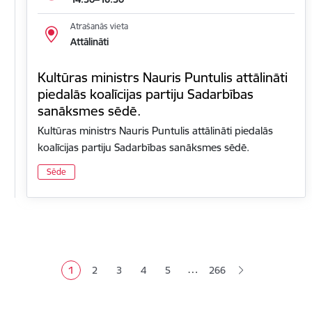
Atrašanās vieta
Attālināti
Kultūras ministrs Nauris Puntulis attālināti
piedalās koalīcijas partiju Sadarbības
sanāksmes sēdē.
Kultūras ministrs Nauris Puntulis attālināti piedalās
koalīcijas partiju Sadarbības sanāksmes sēdē.
Sēde
Lapošana
…
1
2
3
4
5
266
Pašreizējā lapa
Lapa
Lapa
Lapa
Lapa