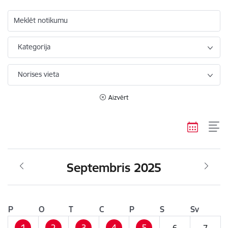
Meklēt notikumu
Kategorija
Norises vieta
Aizvērt
Septembris 2025
P
O
T
C
P
S
Sv
1
2
3
4
5
6
7