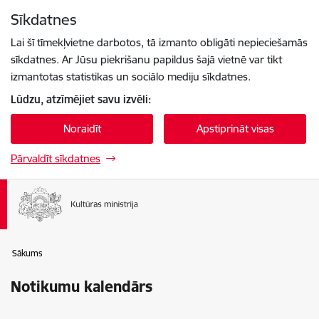
Pāriet uz lapas saturu
Sīkdatnes
Spied
lai meklētu
Enter
Lai šī tīmekļvietne darbotos, tā izmanto obligāti nepieciešamās
sīkdatnes. Ar Jūsu piekrišanu papildus šajā vietnē var tikt
izmantotas statistikas un sociālo mediju sīkdatnes.
Lūdzu, atzīmējiet savu izvēli:
Noraidīt
Apstiprināt visas
Pārvaldīt sīkdatnes
Sākums
Notikumu kalendārs