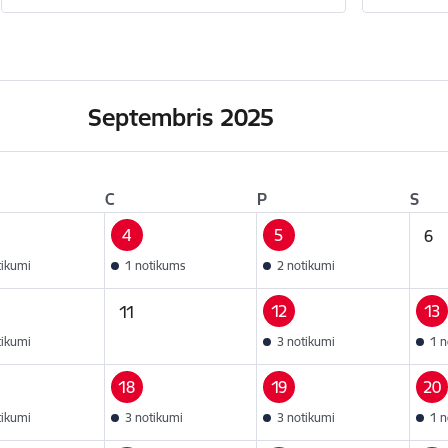
Septembris 2025
C
P
S
4
5
6
tikumi
1 notikums
2 notikumi
12
13
11
tikumi
3 notikumi
1 n
18
19
20
tikumi
3 notikumi
3 notikumi
1 n