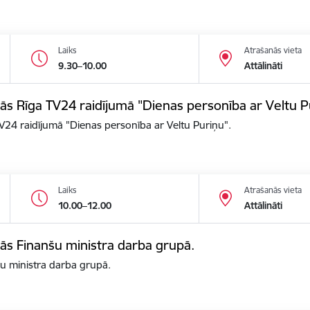
Laiks
Atrašanās vieta
9.30–10.00
Attālināti
alās Rīga TV24 raidījumā "Dienas personība ar Veltu P
 TV24 raidījumā "Dienas personība ar Veltu Puriņu".
Laiks
Atrašanās vieta
10.00–12.00
Attālināti
alās Finanšu ministra darba grupā.
nšu ministra darba grupā.