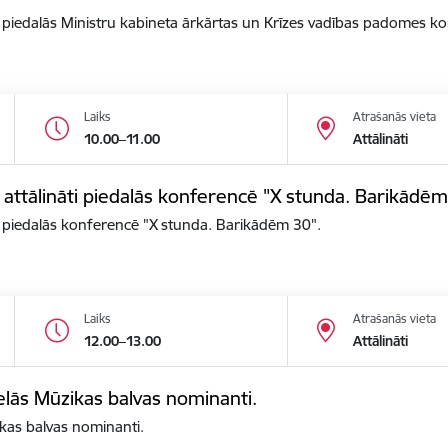
āti piedalās Ministru kabineta ārkārtas un Krīzes vadības padomes k
Laiks
Atrašanās vieta
10.00–11.00
Attālināti
s attālināti piedalās konferencē "X stunda. Barikādēm
ti piedalās konferencē "X stunda. Barikādēm 30".
Laiks
Atrašanās vieta
12.00–13.00
Attālināti
elās Mūzikas balvas nominanti.
kas balvas nominanti.