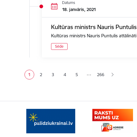
Datums
18. janvāris, 2021
Kultūras ministrs Nauris Puntulis
Kultūras ministrs Nauris Puntulis attālināt
Sēde
Lapošana
…
1
2
3
4
5
266
Pašreizējā lapa
Lapa
Lapa
Lapa
Lapa