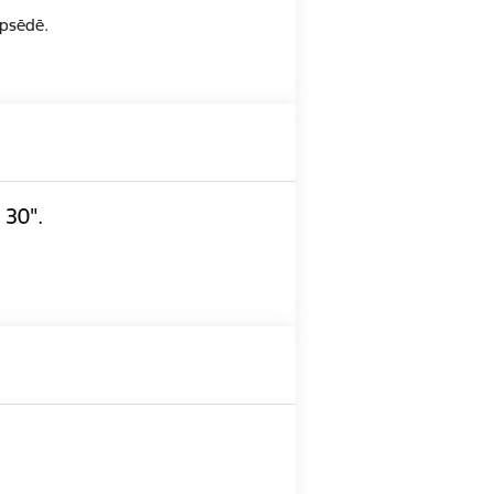
opsēdē.
 30".