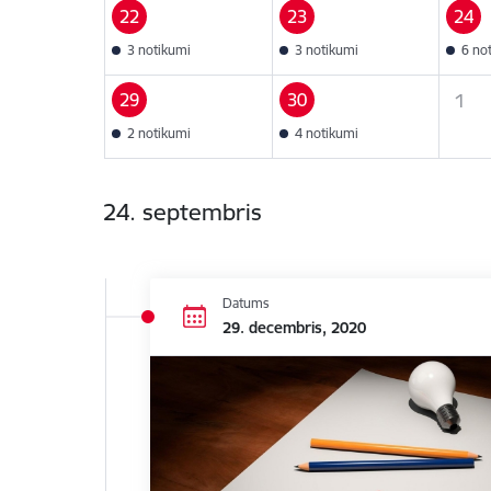
22
23
24
3 notikumi
3 notikumi
6 no
29
30
1
2 notikumi
4 notikumi
24. septembris
Datums
29. decembris, 2020