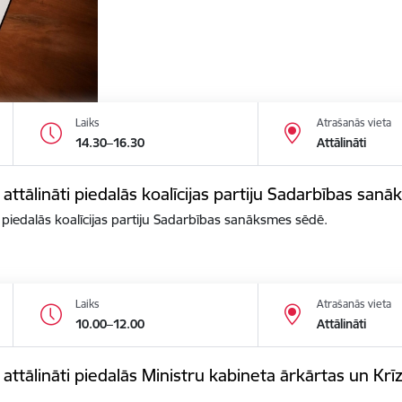
Laiks
Atrašanās vieta
14.30–16.30
Attālināti
 attālināti piedalās koalīcijas partiju Sadarbības san
i piedalās koalīcijas partiju Sadarbības sanāksmes sēdē.
Laiks
Atrašanās vieta
10.00–12.00
Attālināti
s attālināti piedalās Ministru kabineta ārkārtas un K