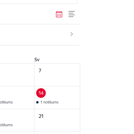
Sv
7
14
otikums
1 notikums
21
otikums