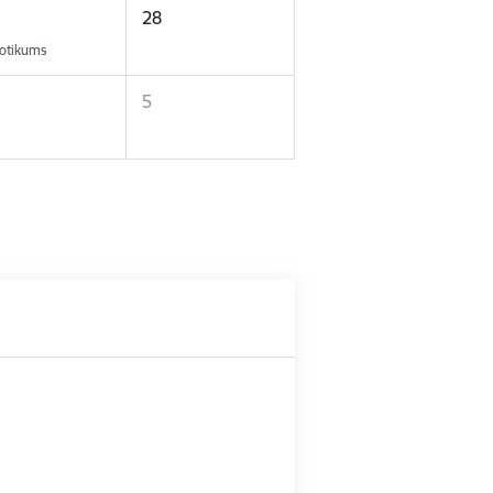
28
otikums
5