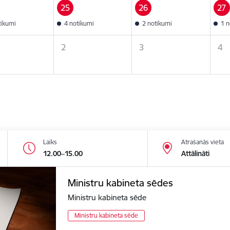
25
26
27
tikumi
4 notikumi
2 notikumi
1 n
2
3
4
Laiks
Atrašanās vieta
12.00–15.00
Attālināti
Ministru kabineta sēdes
Ministru kabineta sēde
Ministru kabineta sēde