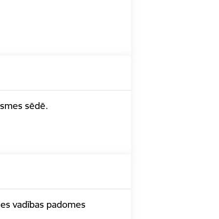
āksmes sēdē.
rīzes vadības padomes