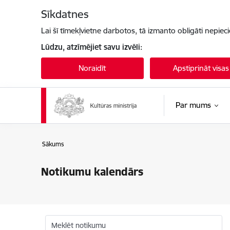
Pāriet uz lapas saturu
Sīkdatnes
Lai šī tīmekļvietne darbotos, tā izmanto obligāti nepiec
Lūdzu, atzīmējiet savu izvēli:
Noraidīt
Apstiprināt visas
Par mums
Sākums
Notikumu kalendārs
Meklēt notikumu