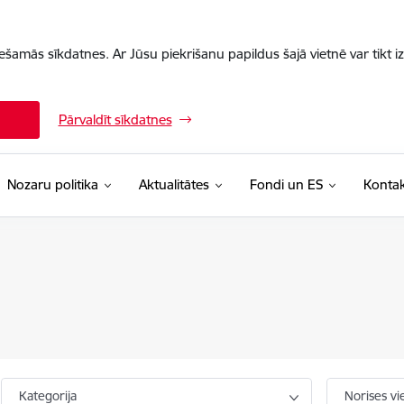
iešamās sīkdatnes. Ar Jūsu piekrišanu papildus šajā vietnē var tikt i
Pārvaldīt sīkdatnes
Nozaru politika
Aktualitātes
Fondi un ES
Kontak
Kategorija
Norises vi