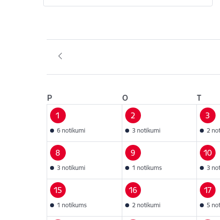
P
O
T
1
2
3
6 notikumi
3 notikumi
2 no
8
9
10
3 notikumi
1 notikums
3 no
15
16
17
1 notikums
2 notikumi
5 no