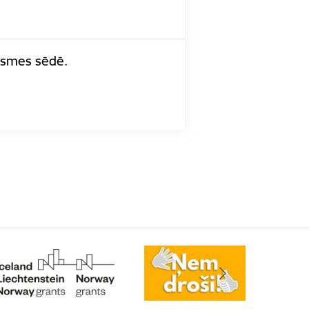
āksmes sēdē.