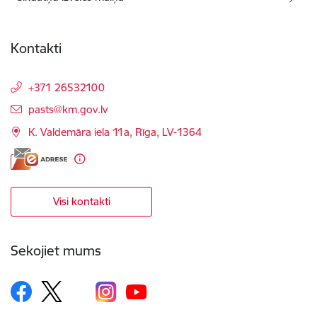
Kontakti
+371 26532100
E-pasts:
pasts@km.gov.lv
K. Valdemāra iela 11a, Rīga, LV-1364
Visi kontakti
Sekojiet mums