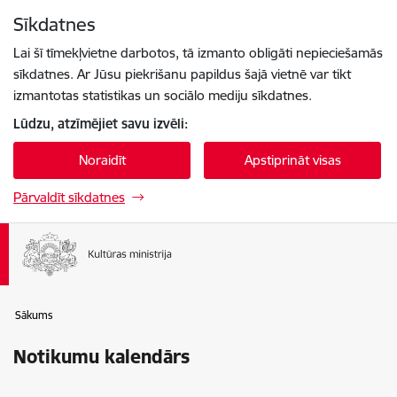
Pāriet uz lapas saturu
Sīkdatnes
Spied
lai meklētu
Enter
Lai šī tīmekļvietne darbotos, tā izmanto obligāti nepieciešamās
sīkdatnes. Ar Jūsu piekrišanu papildus šajā vietnē var tikt
izmantotas statistikas un sociālo mediju sīkdatnes.
Lūdzu, atzīmējiet savu izvēli:
Noraidīt
Apstiprināt visas
Pārvaldīt sīkdatnes
Sākums
Notikumu kalendārs