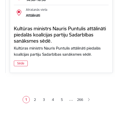
Atrašanās vieta
Attālināti
Kultūras ministrs Nauris Puntulis attālināti
piedalās koalīcijas partiju Sadarbības
sanāksmes sēdē.
Kultūras ministrs Nauris Puntulis attālināti piedalās
koalīcijas partiju Sadarbības sanāksmes sēdē.
Sēde
Lapošana
…
1
2
3
4
5
266
Pašreizējā lapa
Lapa
Lapa
Lapa
Lapa