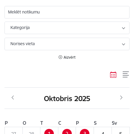
Meklēt notikumu
Kategorija
Norises vieta
Aizvērt
Oktobris 2025
P
O
T
C
P
S
Sv
1
2
3
27
28
4
5