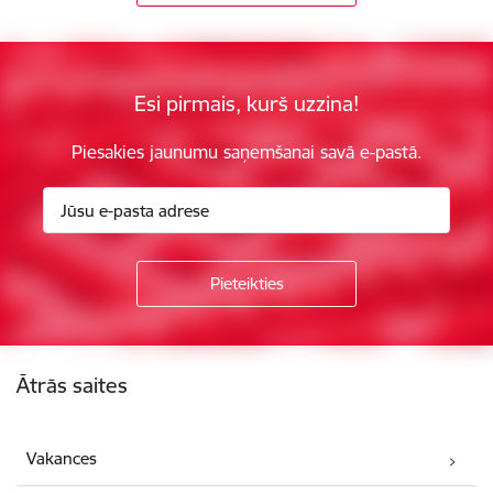
Esi pirmais, kurš uzzina!
Piesakies jaunumu saņemšanai savā e-pastā.
Kājene
Ātrās saites
Vakances