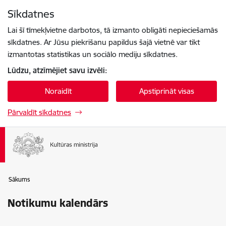
Pāriet uz lapas saturu
Sīkdatnes
Spied
lai meklētu
Enter
Lai šī tīmekļvietne darbotos, tā izmanto obligāti nepieciešamās
sīkdatnes. Ar Jūsu piekrišanu papildus šajā vietnē var tikt
izmantotas statistikas un sociālo mediju sīkdatnes.
Lūdzu, atzīmējiet savu izvēli:
Noraidīt
Apstiprināt visas
Pārvaldīt sīkdatnes
Sākums
Notikumu kalendārs