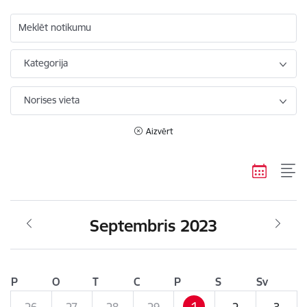
Meklēt notikumu
Kategorija
Norises vieta
Aizvērt
Septembris 2023
P
O
T
C
P
S
Sv
1
26
27
28
29
2
3