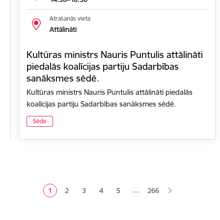
Atrašanās vieta
Attālināti
Kultūras ministrs Nauris Puntulis attālināti
piedalās koalīcijas partiju Sadarbības
sanāksmes sēdē.
Kultūras ministrs Nauris Puntulis attālināti piedalās
koalīcijas partiju Sadarbības sanāksmes sēdē.
Sēde
Lapošana
…
1
2
3
4
5
266
Pašreizējā lapa
Lapa
Lapa
Lapa
Lapa