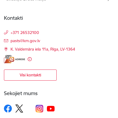
Kontakti
+371 26532100
E-pasts:
pasts@km.gov.lv
K. Valdemāra iela 11a, Rīga, LV-1364
Visi kontakti
Sekojiet mums