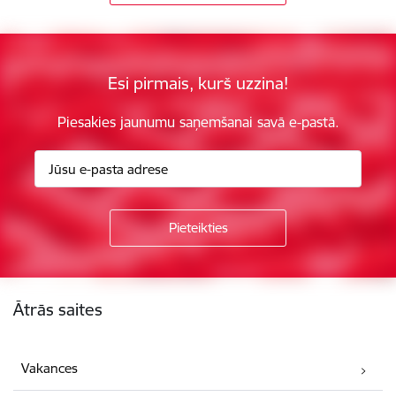
Esi pirmais, kurš uzzina!
Piesakies jaunumu saņemšanai savā e-pastā.
Kājene
Ātrās saites
Vakances