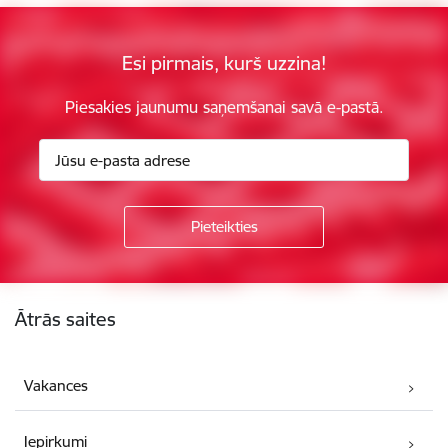
Esi pirmais, kurš uzzina!
Piesakies jaunumu saņemšanai savā e-pastā.
Kājene
Ātrās saites
Vakances
Iepirkumi