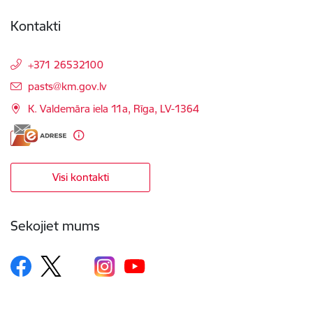
Kontakti
+371 26532100
E-pasts:
pasts@km.gov.lv
K. Valdemāra iela 11a, Rīga, LV-1364
Visi kontakti
Sekojiet mums