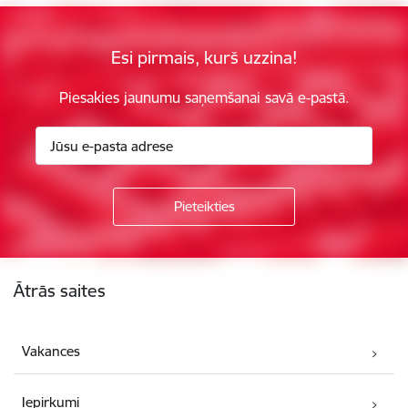
Esi pirmais, kurš uzzina!
Piesakies jaunumu saņemšanai savā e-pastā.
Kājene
Ātrās saites
Vakances
Iepirkumi