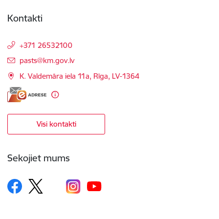
Kontakti
+371 26532100
E-pasts:
pasts@km.gov.lv
K. Valdemāra iela 11a, Rīga, LV-1364
Visi kontakti
Sekojiet mums