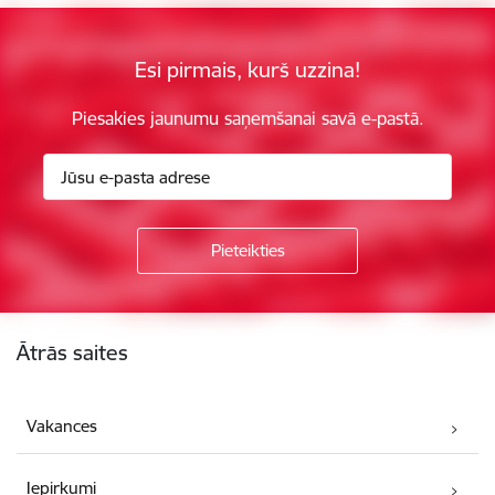
Esi pirmais, kurš uzzina!
Piesakies jaunumu saņemšanai savā e-pastā.
Kājene
Ātrās saites
Vakances
Iepirkumi