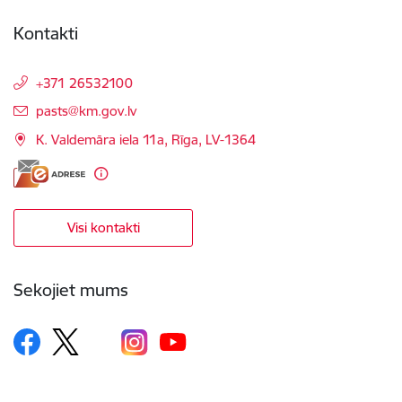
Kontakti
+371 26532100
E-pasts:
pasts@km.gov.lv
K. Valdemāra iela 11a, Rīga, LV-1364
Visi kontakti
Sekojiet mums