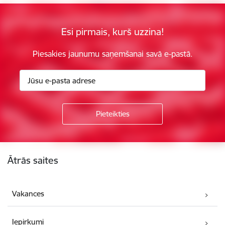
Esi pirmais, kurš uzzina!
Piesakies jaunumu saņemšanai savā e-pastā.
Kājene
Ātrās saites
Vakances
Iepirkumi