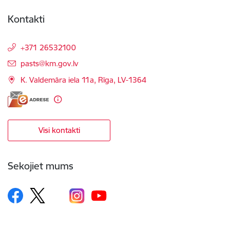
Kontakti
+371 26532100
E-pasts:
pasts@km.gov.lv
K. Valdemāra iela 11a, Rīga, LV-1364
Visi kontakti
Sekojiet mums