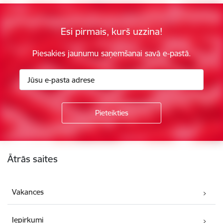
Esi pirmais, kurš uzzina!
Piesakies jaunumu saņemšanai savā e-pastā.
Kājene
Ātrās saites
Vakances
Iepirkumi