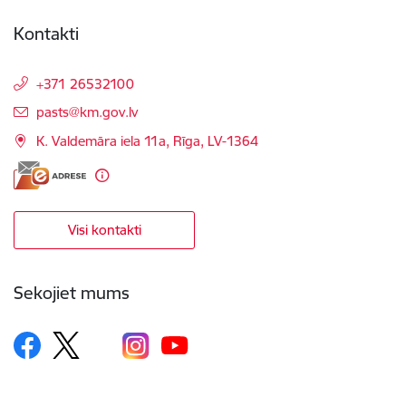
Kontakti
+371 26532100
E-pasts:
pasts@km.gov.lv
K. Valdemāra iela 11a, Rīga, LV-1364
Visi kontakti
Sekojiet mums