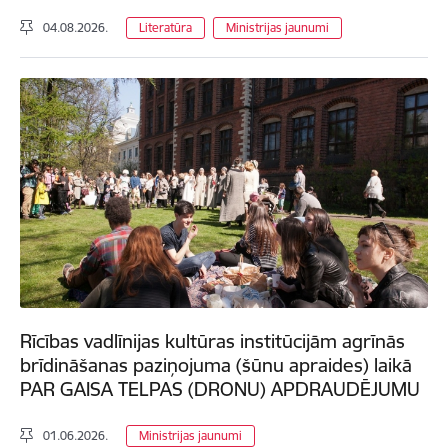
04.08.2026.
Literatūra
Ministrijas jaunumi
Rīcības vadlīnijas kultūras institūcijām agrīnās
brīdināšanas paziņojuma (šūnu apraides) laikā
PAR GAISA TELPAS (DRONU) APDRAUDĒJUMU
01.06.2026.
Ministrijas jaunumi