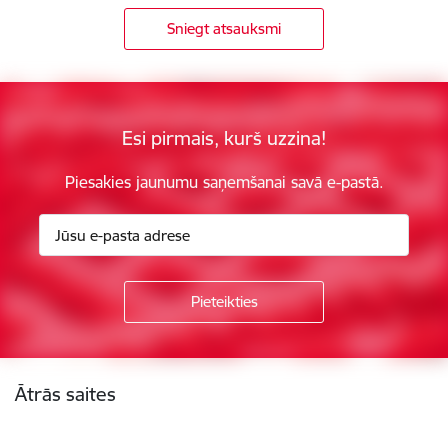
Sniegt atsauksmi
Esi pirmais, kurš uzzina!
Piesakies jaunumu saņemšanai savā e-pastā.
Kājene
Ātrās saites