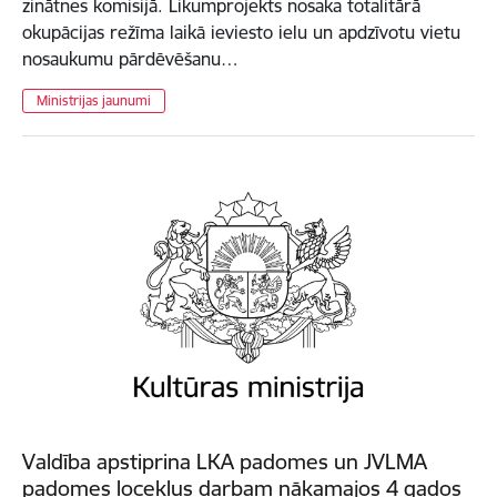
zinātnes komisijā. Likumprojekts nosaka totalitārā
okupācijas režīma laikā ieviesto ielu un apdzīvotu vietu
nosaukumu pārdēvēšanu…
Ministrijas jaunumi
Valdība apstiprina LKA padomes un JVLMA
padomes locekļus darbam nākamajos 4 gados