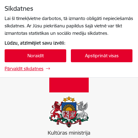
Pāriet uz lapas saturu
Sīkdatnes
Spied
lai meklētu
Enter
Lai šī tīmekļvietne darbotos, tā izmanto obligāti nepieciešamās
sīkdatnes. Ar Jūsu piekrišanu papildus šajā vietnē var tikt
izmantotas statistikas un sociālo mediju sīkdatnes.
Lūdzu, atzīmējiet savu izvēli:
Noraidīt
Apstiprināt visas
Pārvaldīt sīkdatnes
Kultūras ministrija