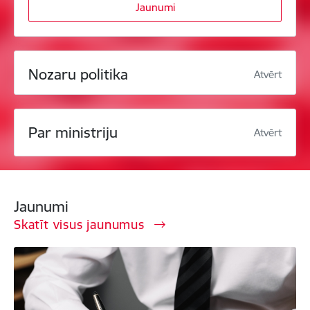
Jaunumi
Nozaru politika
Atvērt
Par ministriju
Atvērt
Jaunumi
Skatīt visus jaunumus