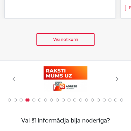
P
Visi notikumi
Vai šī informācija bija noderīga?