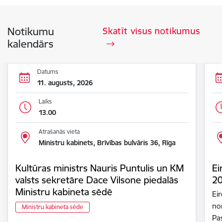
Notikumu
Skatīt visus notikumus
kalendārs
Datums
11. augusts, 2026
Laiks
13.00
Atrašanās vieta
Ministru kabinets, Brīvības bulvāris 36, Rīga
Kultūras ministrs Nauris Puntulis un KM
Ei
valsts sekretāre Dace Vilsone piedalās
2
Ministru kabineta sēdē
Ei
nor
Ministru kabineta sēde
Pa