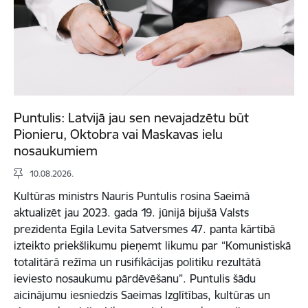
Puntulis: Latvijā jau sen nevajadzētu būt
Pionieru, Oktobra vai Maskavas ielu
nosaukumiem
10.08.2026.
Kultūras ministrs Nauris Puntulis rosina Saeimā
aktualizēt jau 2023. gada 19. jūnijā bijušā Valsts
prezidenta Egila Levita Satversmes 47. panta kārtībā
izteikto priekšlikumu pieņemt likumu par “Komunistiskā
totalitārā režīma un rusifikācijas politiku rezultātā
ieviesto nosaukumu pārdēvēšanu”. Puntulis šādu
aicinājumu iesniedzis Saeimas Izglītības, kultūras un