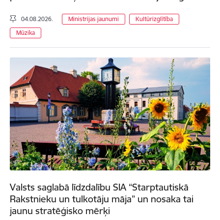
04.08.2026.
Ministrijas jaunumi
Kultūrizglītība
Mūzika
Valsts saglabā līdzdalību SIA “Starptautiskā
Rakstnieku un tulkotāju māja” un nosaka tai
jaunu stratēģisko mērķi