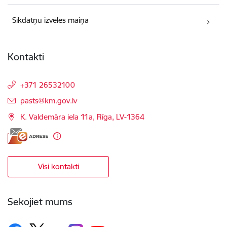
Sīkdatņu izvēles maiņa
Kontakti
+371 26532100
E-pasts:
pasts@km.gov.lv
K. Valdemāra iela 11a, Rīga, LV-1364
Visi kontakti
Sekojiet mums