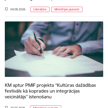
04.08.2026.
Literatūra
Ministrijas jaunumi
KM aptur PMIF projekta “Kultūras dažādības
festivāls kā koprades un integrācijas
veicinātājs” īstenošanu
30.07.2026.
Ministrijas jaunumi