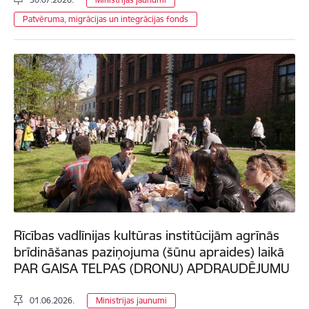
Patvēruma, migrācijas un integrācijas fonds
Rīcības vadlīnijas kultūras institūcijām agrīnās
brīdināšanas paziņojuma (šūnu apraides) laikā
PAR GAISA TELPAS (DRONU) APDRAUDĒJUMU
01.06.2026.
Ministrijas jaunumi