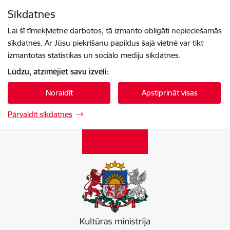
Pāriet uz lapas saturu
Sīkdatnes
Spied
lai meklētu
Enter
Lai šī tīmekļvietne darbotos, tā izmanto obligāti nepieciešamās
sīkdatnes. Ar Jūsu piekrišanu papildus šajā vietnē var tikt
izmantotas statistikas un sociālo mediju sīkdatnes.
Lūdzu, atzīmējiet savu izvēli:
Noraidīt
Apstiprināt visas
Pārvaldīt sīkdatnes
Kultūras ministrija