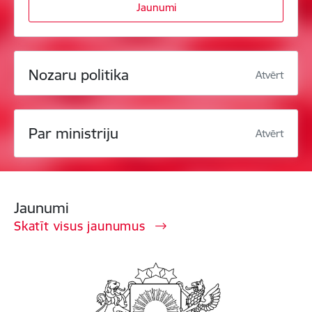
Jaunumi
Nozaru politika
Atvērt
Par ministriju
Atvērt
Jaunumi
Skatīt visus jaunumus