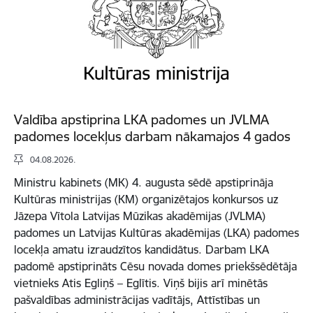
Valdība apstiprina LKA padomes un JVLMA
padomes locekļus darbam nākamajos 4 gados
04.08.2026.
Ministru kabinets (MK) 4. augusta sēdē apstiprināja
Kultūras ministrijas (KM) organizētajos konkursos uz
Jāzepa Vītola Latvijas Mūzikas akadēmijas (JVLMA)
padomes un Latvijas Kultūras akadēmijas (LKA) padomes
locekļa amatu izraudzītos kandidātus. Darbam LKA
padomē apstiprināts Cēsu novada domes priekšsēdētāja
vietnieks Atis Egliņš – Eglītis. Viņš bijis arī minētās
pašvaldības administrācijas vadītājs, Attīstības un