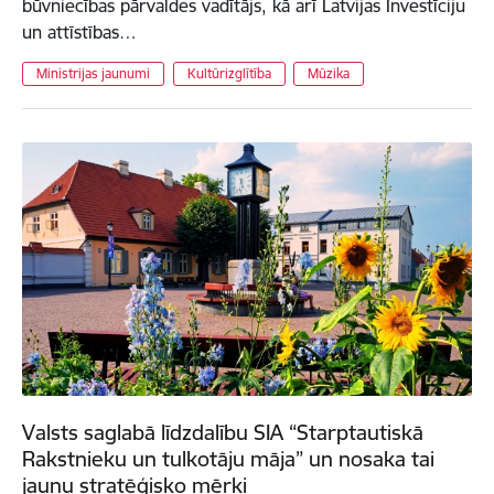
būvniecības pārvaldes vadītājs, kā arī Latvijas Investīciju
un attīstības…
Ministrijas jaunumi
Kultūrizglītība
Mūzika
Valsts saglabā līdzdalību SIA “Starptautiskā
Rakstnieku un tulkotāju māja” un nosaka tai
jaunu stratēģisko mērķi