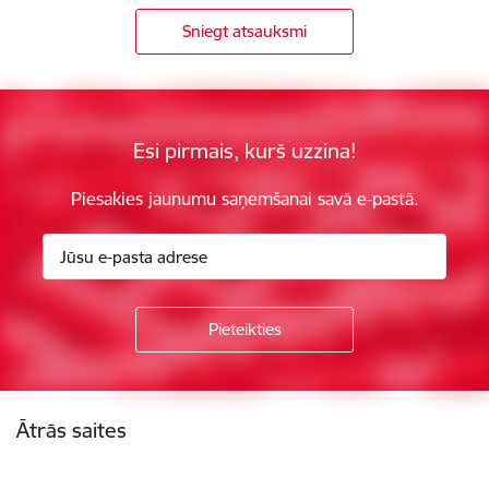
Sniegt atsauksmi
Esi pirmais, kurš uzzina!
Piesakies jaunumu saņemšanai savā e-pastā.
Kājene
Ātrās saites