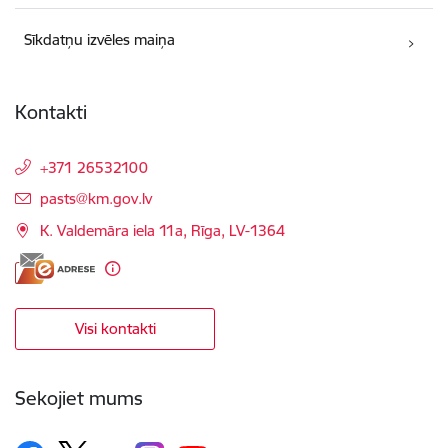
Sīkdatņu izvēles maiņa
Kontakti
+371 26532100
E-pasts:
pasts@km.gov.lv
K. Valdemāra iela 11a, Rīga, LV-1364
Visi kontakti
Sekojiet mums