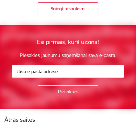
Sniegt atsauksmi
Esi pirmais, kurš uzzina!
Piesakies jaunumu saņemšanai savā e-pastā.
Kājene
Ātrās saites