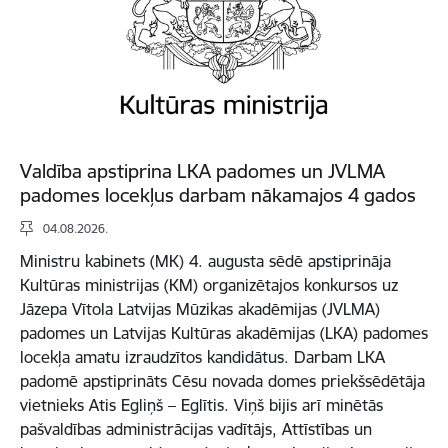
Valdība apstiprina LKA padomes un JVLMA
padomes locekļus darbam nākamajos 4 gados
04.08.2026.
Ministru kabinets (MK) 4. augusta sēdē apstiprināja
Kultūras ministrijas (KM) organizētajos konkursos uz
Jāzepa Vītola Latvijas Mūzikas akadēmijas (JVLMA)
padomes un Latvijas Kultūras akadēmijas (LKA) padomes
locekļa amatu izraudzītos kandidātus. Darbam LKA
padomē apstiprināts Cēsu novada domes priekšsēdētāja
vietnieks Atis Egliņš – Eglītis. Viņš bijis arī minētās
pašvaldības administrācijas vadītājs, Attīstības un