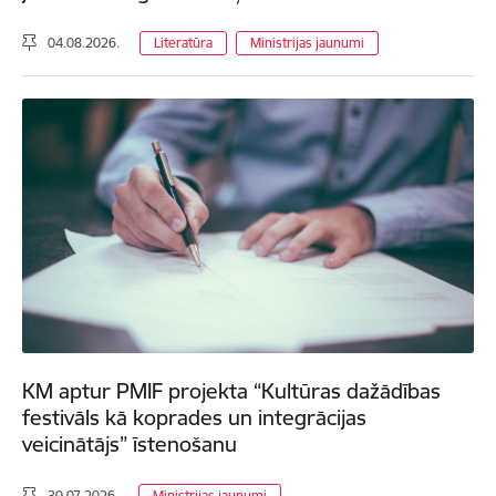
04.08.2026.
Literatūra
Ministrijas jaunumi
KM aptur PMIF projekta “Kultūras dažādības
festivāls kā koprades un integrācijas
veicinātājs” īstenošanu
30.07.2026.
Ministrijas jaunumi