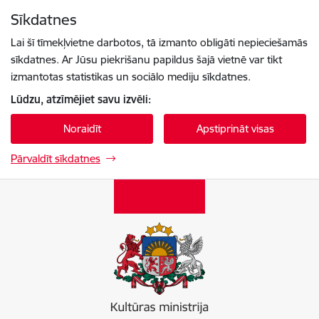
Pāriet uz lapas saturu
Sīkdatnes
Spied
lai meklētu
Enter
Lai šī tīmekļvietne darbotos, tā izmanto obligāti nepieciešamās
sīkdatnes. Ar Jūsu piekrišanu papildus šajā vietnē var tikt
izmantotas statistikas un sociālo mediju sīkdatnes.
Lūdzu, atzīmējiet savu izvēli:
Noraidīt
Apstiprināt visas
Pārvaldīt sīkdatnes
Kultūras ministrija