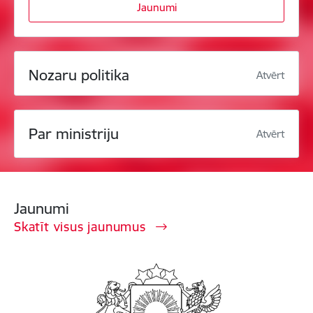
Jaunumi
Nozaru politika
Atvērt
Par ministriju
Atvērt
Jaunumi
Skatīt visus jaunumus