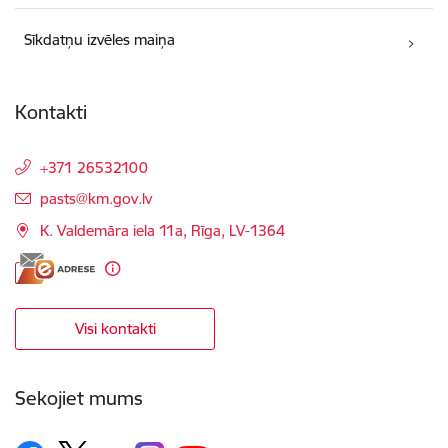
Sīkdatņu izvēles maiņa
Kontakti
+371 26532100
E-pasts:
pasts@km.gov.lv
K. Valdemāra iela 11a, Rīga, LV-1364
Visi kontakti
Sekojiet mums