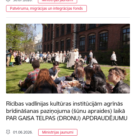
Patvēruma, migrācijas un integrācijas fonds
Rīcības vadlīnijas kultūras institūcijām agrīnās
brīdināšanas paziņojuma (šūnu apraides) laikā
PAR GAISA TELPAS (DRONU) APDRAUDĒJUMU
01.06.2026.
Ministrijas jaunumi