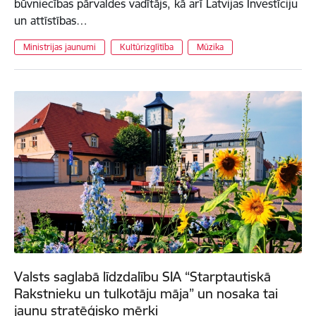
būvniecības pārvaldes vadītājs, kā arī Latvijas Investīciju
un attīstības…
Ministrijas jaunumi
Kultūrizglītība
Mūzika
Valsts saglabā līdzdalību SIA “Starptautiskā
Rakstnieku un tulkotāju māja” un nosaka tai
jaunu stratēģisko mērķi