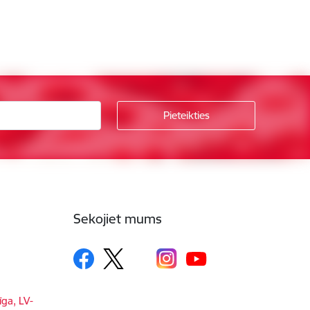
Sekojiet mums
īga, LV-