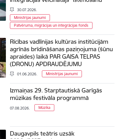
30.07.2026.
Ministrijas jaunumi
Patvēruma, migrācijas un integrācijas fonds
Rīcības vadlīnijas kultūras institūcijām
agrīnās brīdināšanas paziņojuma (šūnu
apraides) laikā PAR GAISA TELPAS
(DRONU) APDRAUDĒJUMU
Ministrijas jaunumi
01.06.2026.
Izmaiņas 29. Starptautiskā Garīgās
mūzikas festivāla programmā
Mūzika
07.08.2026.
Daugavpils teātris uzsāk