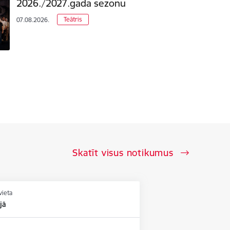
2026./2027.gada sezonu
Teātris
07.08.2026.
Skatīt visus notikumus
vieta
jā