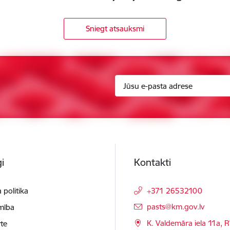
Sniegt atsauksmi
i
Kontakti
 politika
+371 26532100
E-pasts:
pasts@km.gov.lv
mība
K. Valdemāra iela 11a, R
te