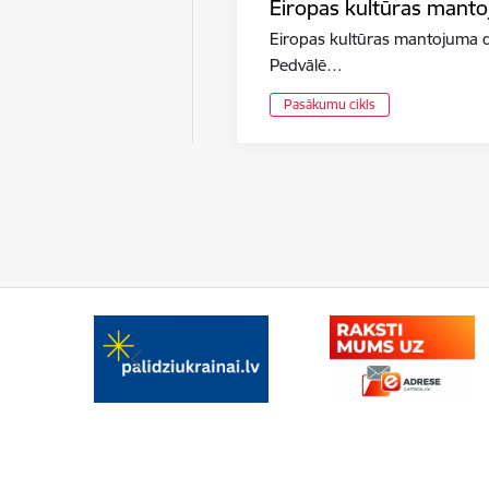
Eiropas kultūras mant
Eiropas kultūras mantojuma di
Pedvālē…
Pasākumu cikls