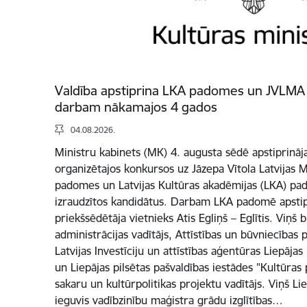
Valdība apstiprina LKA padomes un JVLMA
darbam nākamajos 4 gados
04.08.2026.
Ministru kabinets (MK) 4. augusta sēdē apstiprināja
organizētajos konkursos uz Jāzepa Vītola Latvijas 
padomes un Latvijas Kultūras akadēmijas (LKA) pa
izraudzītos kandidātus. Darbam LKA padomē apsti
priekšsēdētāja vietnieks Atis Egliņš – Eglītis. Viņš b
administrācijas vadītājs, Attīstības un būvniecības p
Latvijas Investīciju un attīstības aģentūras Liepājas
un Liepājas pilsētas pašvaldības iestādes "Kultūras
sakaru un kultūrpolitikas projektu vadītājs. Viņš L
ieguvis vadībzinību maģistra grādu izglītības…