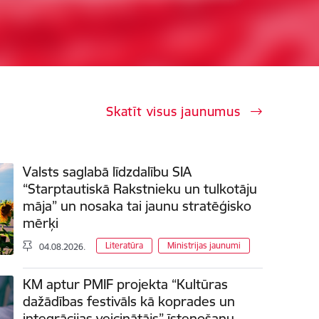
Skatīt visus jaunumus
Valsts saglabā līdzdalību SIA
“Starptautiskā Rakstnieku un tulkotāju
māja” un nosaka tai jaunu stratēģisko
mērķi
Literatūra
Ministrijas jaunumi
04.08.2026.
KM aptur PMIF projekta “Kultūras
dažādības festivāls kā koprades un
integrācijas veicinātājs” īstenošanu