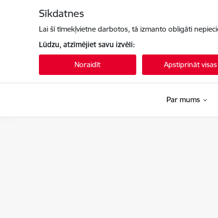
Pāriet uz lapas saturu
Sīkdatnes
Lai šī tīmekļvietne darbotos, tā izmanto obligāti nepiec
Lūdzu, atzīmējiet savu izvēli:
Noraidīt
Apstiprināt visas
Par mums
Kultūras ministrija