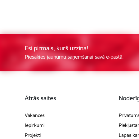
Esi pirmais, kurš uzzina!
Piesakies jaunumu saņemšanai savā e-pastā.
Kājene
Ātrās saites
Noderīg
Vakances
Privātuma
Iepirkumi
Piekļūsta
Projekti
Lapas kar