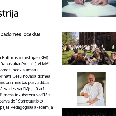
 padomes locekļus
 Kultūras ministrijas (KM)
Mūzikas akadēmijas (JVLMA)
domes locekļa amatu
prināts Cēsu novada domes
ijis arī minētās pašvaldības
ārvaldes vadītājs, kā arī
 Biznesa inkubatora vadītājs
 pārvalde” Starptautisko
iepājas Pedagoģijas akadēmijā