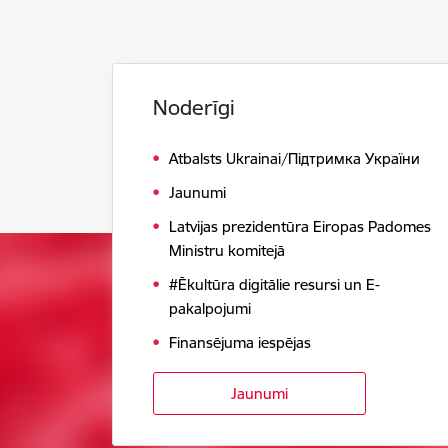
Noderīgi
Atbalsts Ukrainai/Підтримка України
Jaunumi
Latvijas prezidentūra Eiropas Padomes
Ministru komitejā
#Ēkultūra digitālie resursi un E-
pakalpojumi
Finansējuma iespējas
Jaunumi