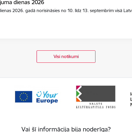
ojuma dienas 2026
enas 2026. gadā norisināsies no 10. līdz 13. septembrim visā Latv
Visi notikumi
Vai šī informācija bija noderīga?