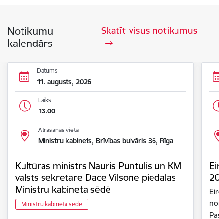
Notikumu
Skatīt visus notikumus
kalendārs
Datums
11. augusts, 2026
Laiks
13.00
Atrašanās vieta
Ministru kabinets, Brīvības bulvāris 36, Rīga
Kultūras ministrs Nauris Puntulis un KM
Ei
valsts sekretāre Dace Vilsone piedalās
2
Ministru kabineta sēdē
Ei
nor
Ministru kabineta sēde
Pa