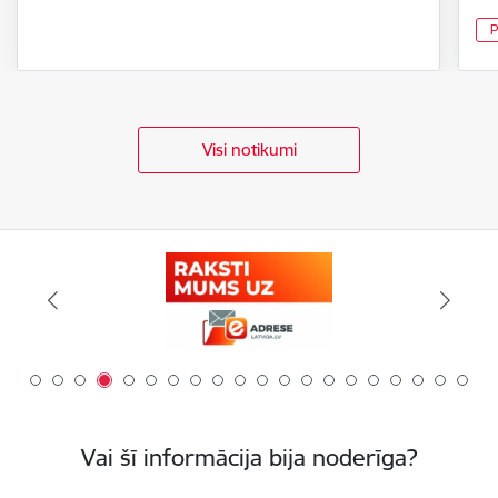
P
Visi notikumi
Vai šī informācija bija noderīga?