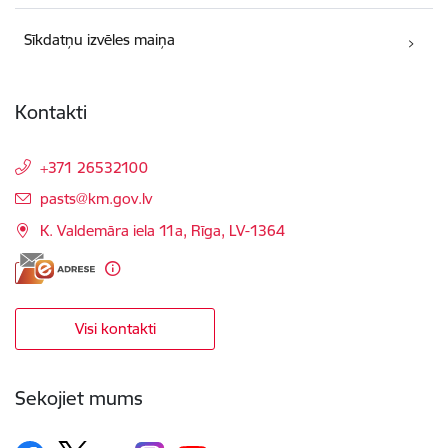
Sīkdatņu izvēles maiņa
Kontakti
+371 26532100
E-pasts:
pasts@km.gov.lv
K. Valdemāra iela 11a, Rīga, LV-1364
Visi kontakti
Sekojiet mums