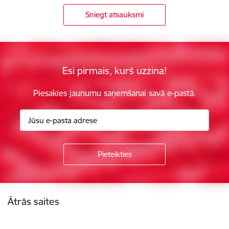
Sniegt atsauksmi
Esi pirmais, kurš uzzina!
Piesakies jaunumu saņemšanai savā e-pastā.
Kājene
Ātrās saites