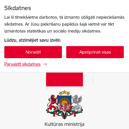
Pāriet uz lapas saturu
Sīkdatnes
Spied
lai meklētu
Enter
Lai šī tīmekļvietne darbotos, tā izmanto obligāti nepieciešamās
sīkdatnes. Ar Jūsu piekrišanu papildus šajā vietnē var tikt
izmantotas statistikas un sociālo mediju sīkdatnes.
Lūdzu, atzīmējiet savu izvēli:
Noraidīt
Apstiprināt visas
Pārvaldīt sīkdatnes
Kultūras ministrija