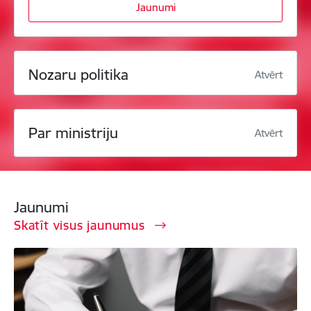
Jaunumi
Nozaru politika
Atvērt
Par ministriju
Atvērt
Jaunumi
Skatīt visus jaunumus