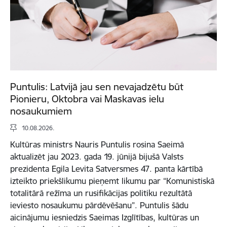
Puntulis: Latvijā jau sen nevajadzētu būt
Pionieru, Oktobra vai Maskavas ielu
nosaukumiem
10.08.2026.
Kultūras ministrs Nauris Puntulis rosina Saeimā
aktualizēt jau 2023. gada 19. jūnijā bijušā Valsts
prezidenta Egila Levita Satversmes 47. panta kārtībā
izteikto priekšlikumu pieņemt likumu par “Komunistiskā
totalitārā režīma un rusifikācijas politiku rezultātā
ieviesto nosaukumu pārdēvēšanu”. Puntulis šādu
aicinājumu iesniedzis Saeimas Izglītības, kultūras un