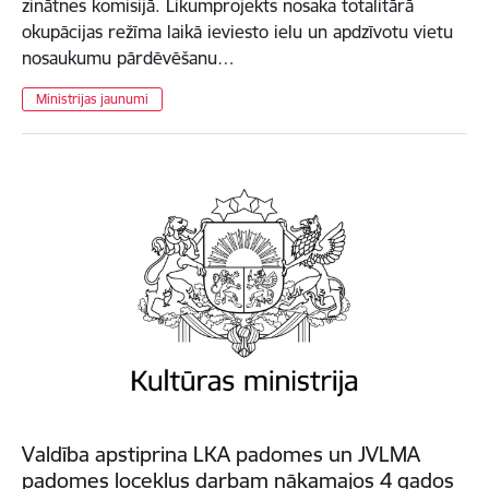
zinātnes komisijā. Likumprojekts nosaka totalitārā
okupācijas režīma laikā ieviesto ielu un apdzīvotu vietu
nosaukumu pārdēvēšanu…
Ministrijas jaunumi
Valdība apstiprina LKA padomes un JVLMA
padomes locekļus darbam nākamajos 4 gados