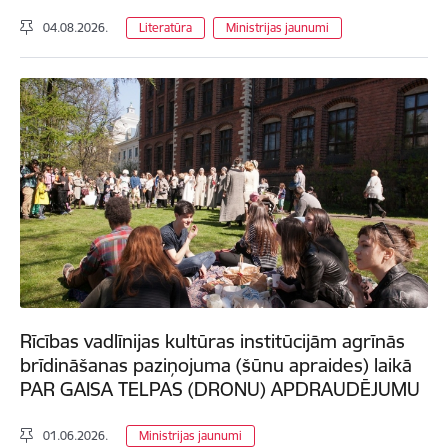
04.08.2026.
Literatūra
Ministrijas jaunumi
Rīcības vadlīnijas kultūras institūcijām agrīnās
brīdināšanas paziņojuma (šūnu apraides) laikā
PAR GAISA TELPAS (DRONU) APDRAUDĒJUMU
01.06.2026.
Ministrijas jaunumi