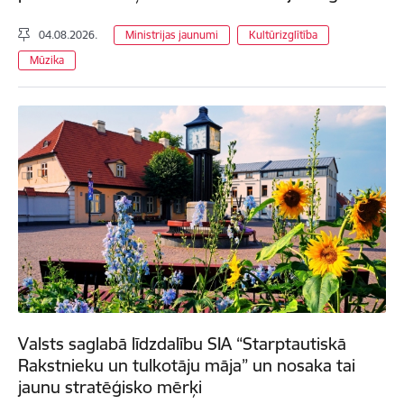
04.08.2026.
Ministrijas jaunumi
Kultūrizglītība
Mūzika
Valsts saglabā līdzdalību SIA “Starptautiskā
Rakstnieku un tulkotāju māja” un nosaka tai
jaunu stratēģisko mērķi