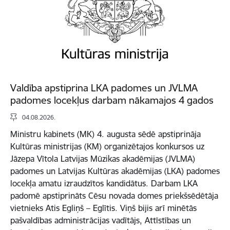
Valdība apstiprina LKA padomes un JVLMA
padomes locekļus darbam nākamajos 4 gados
04.08.2026.
Ministru kabinets (MK) 4. augusta sēdē apstiprināja
Kultūras ministrijas (KM) organizētajos konkursos uz
Jāzepa Vītola Latvijas Mūzikas akadēmijas (JVLMA)
padomes un Latvijas Kultūras akadēmijas (LKA) padomes
locekļa amatu izraudzītos kandidātus. Darbam LKA
padomē apstiprināts Cēsu novada domes priekšsēdētāja
vietnieks Atis Egliņš – Eglītis. Viņš bijis arī minētās
pašvaldības administrācijas vadītājs, Attīstības un