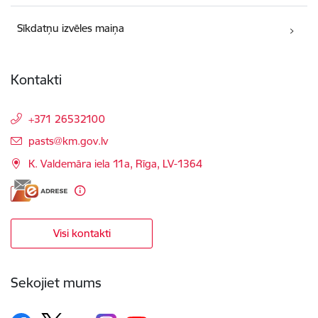
Sīkdatņu izvēles maiņa
Kontakti
+371 26532100
E-pasts:
pasts@km.gov.lv
K. Valdemāra iela 11a, Rīga, LV-1364
Visi kontakti
Sekojiet mums