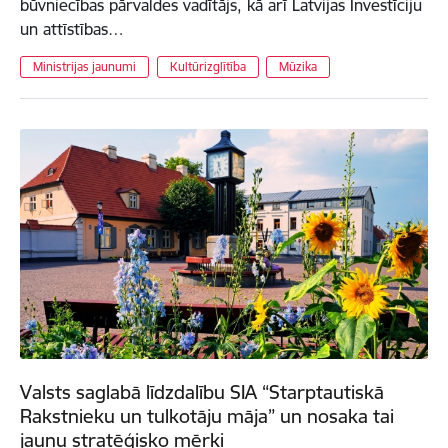
būvniecības pārvaldes vadītājs, kā arī Latvijas Investīciju
un attīstības…
Ministrijas jaunumi
Kultūrizglītība
Mūzika
Valsts saglabā līdzdalību SIA “Starptautiskā
Rakstnieku un tulkotāju māja” un nosaka tai
jaunu stratēģisko mērķi