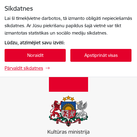
Pāriet uz lapas saturu
Sīkdatnes
Spied
lai meklētu
Enter
Lai šī tīmekļvietne darbotos, tā izmanto obligāti nepieciešamās
sīkdatnes. Ar Jūsu piekrišanu papildus šajā vietnē var tikt
izmantotas statistikas un sociālo mediju sīkdatnes.
Lūdzu, atzīmējiet savu izvēli:
Noraidīt
Apstiprināt visas
Pārvaldīt sīkdatnes
Kultūras ministrija