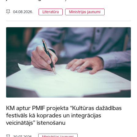
04.08.2026.
Literatūra
Ministrijas jaunumi
KM aptur PMIF projekta “Kultūras dažādības
festivāls kā koprades un integrācijas
veicinātājs” īstenošanu
30.07.2026.
Ministrijas jaunumi