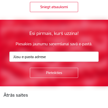
Sniegt atsauksmi
Esi pirmais, kurš uzzina!
Piesakies jaunumu saņemšanai savā e-pastā.
Kājene
Ātrās saites