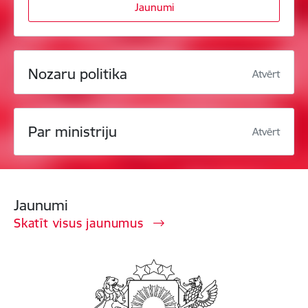
Jaunumi
Nozaru politika
Atvērt
Par ministriju
Atvērt
Jaunumi
Skatīt visus jaunumus