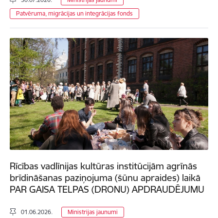
Patvēruma, migrācijas un integrācijas fonds
Rīcības vadlīnijas kultūras institūcijām agrīnās
brīdināšanas paziņojuma (šūnu apraides) laikā
PAR GAISA TELPAS (DRONU) APDRAUDĒJUMU
01.06.2026.
Ministrijas jaunumi