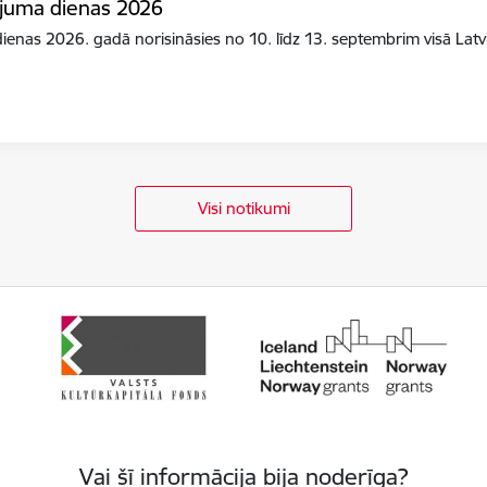
ojuma dienas 2026
enas 2026. gadā norisināsies no 10. līdz 13. septembrim visā Latv
Visi notikumi
Vai šī informācija bija noderīga?