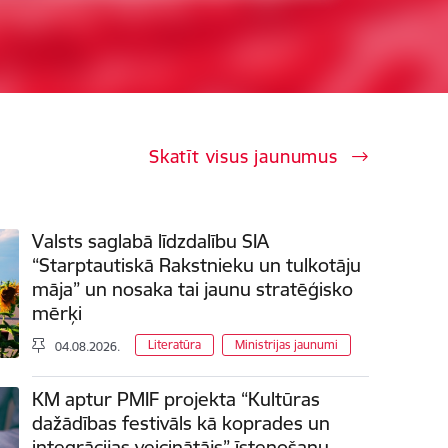
Skatīt visus jaunumus
Valsts saglabā līdzdalību SIA
“Starptautiskā Rakstnieku un tulkotāju
māja” un nosaka tai jaunu stratēģisko
mērķi
Literatūra
Ministrijas jaunumi
04.08.2026.
KM aptur PMIF projekta “Kultūras
dažādības festivāls kā koprades un
integrācijas veicinātājs” īstenošanu