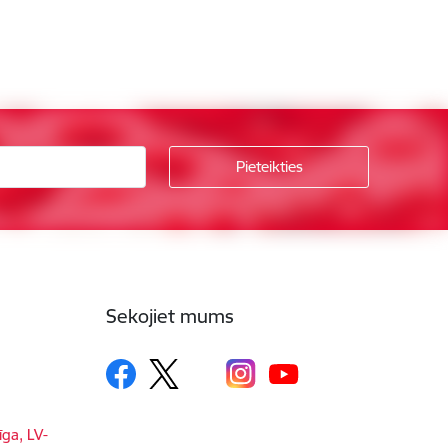
Sekojiet mums
īga, LV-