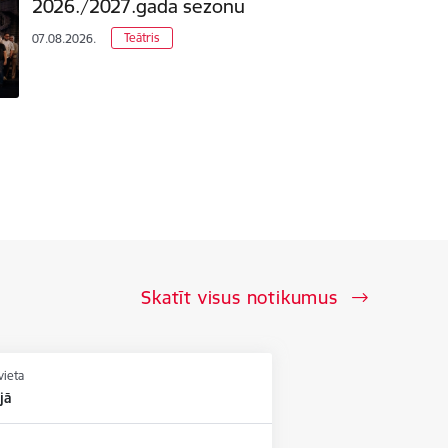
2026./2027.gada sezonu
Teātris
07.08.2026.
Skatīt visus notikumus
vieta
jā