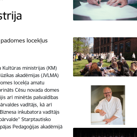
 padomes locekļus
 Kultūras ministrijas (KM)
Mūzikas akadēmijas (JVLMA)
domes locekļa amatu
prināts Cēsu novada domes
ijis arī minētās pašvaldības
ārvaldes vadītājs, kā arī
 Biznesa inkubatora vadītājs
 pārvalde” Starptautisko
iepājas Pedagoģijas akadēmijā