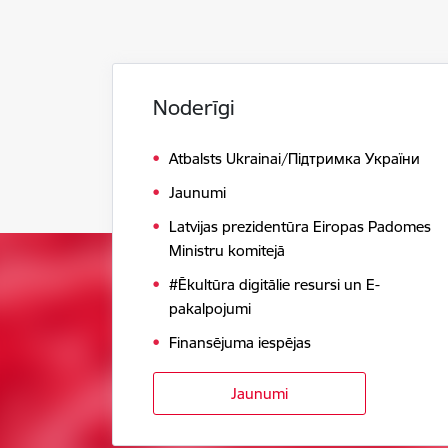
Noderīgi
Atbalsts Ukrainai/Підтримка України
Jaunumi
Latvijas prezidentūra Eiropas Padomes
Ministru komitejā
#Ēkultūra digitālie resursi un E-
pakalpojumi
Finansējuma iespējas
Jaunumi