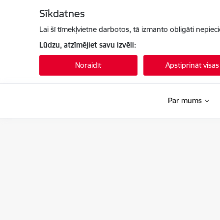
Pāriet uz lapas saturu
Sīkdatnes
Lai šī tīmekļvietne darbotos, tā izmanto obligāti nepiec
Lūdzu, atzīmējiet savu izvēli:
Noraidīt
Apstiprināt visas
Par mums
Kultūras ministrija