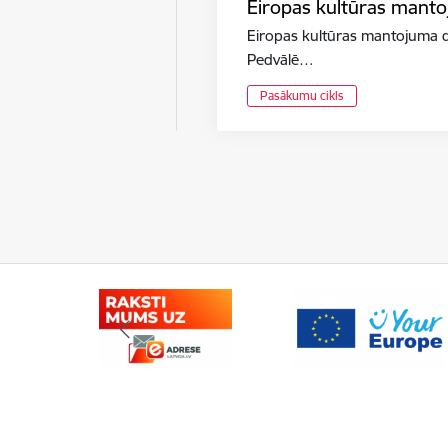
Eiropas kultūras mant
Eiropas kultūras mantojuma di
Pedvālē…
Pasākumu cikls