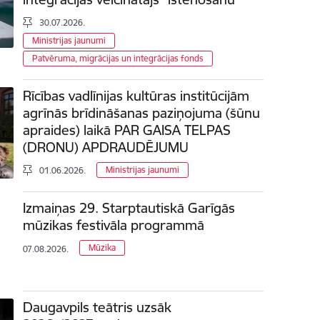
30.07.2026.
Ministrijas jaunumi
Patvēruma, migrācijas un integrācijas fonds
Rīcības vadlīnijas kultūras institūcijām
agrīnās brīdināšanas paziņojuma (šūnu
apraides) laikā PAR GAISA TELPAS
(DRONU) APDRAUDĒJUMU
Ministrijas jaunumi
01.06.2026.
Izmaiņas 29. Starptautiskā Garīgās
mūzikas festivāla programmā
Mūzika
07.08.2026.
Daugavpils teātris uzsāk