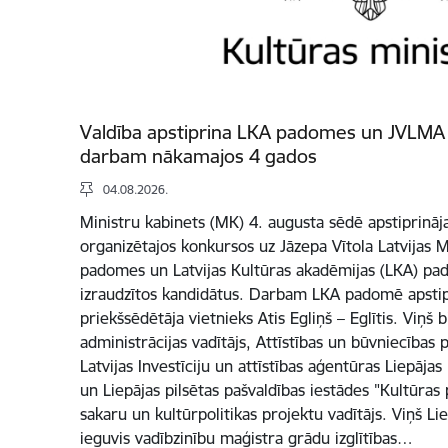
Valdība apstiprina LKA padomes un JVLMA
darbam nākamajos 4 gados
04.08.2026.
Ministru kabinets (MK) 4. augusta sēdē apstiprināja
organizētajos konkursos uz Jāzepa Vītola Latvijas 
padomes un Latvijas Kultūras akadēmijas (LKA) pa
izraudzītos kandidātus. Darbam LKA padomē apsti
priekšsēdētāja vietnieks Atis Egliņš – Eglītis. Viņš b
administrācijas vadītājs, Attīstības un būvniecības p
Latvijas Investīciju un attīstības aģentūras Liepājas
un Liepājas pilsētas pašvaldības iestādes "Kultūras
sakaru un kultūrpolitikas projektu vadītājs. Viņš L
ieguvis vadībzinību maģistra grādu izglītības…