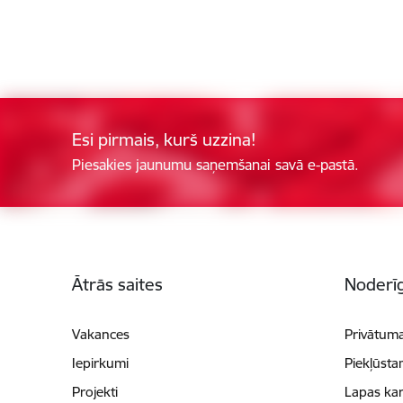
Esi pirmais, kurš uzzina!
Piesakies jaunumu saņemšanai savā e-pastā.
Kājene
Ātrās saites
Noderīg
Vakances
Privātuma
Iepirkumi
Piekļūsta
Projekti
Lapas kar