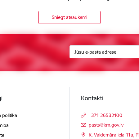
Sniegt atsauksmi
i
Kontakti
 politika
+371 26532100
E-pasts:
pasts@km.gov.lv
mība
K. Valdemāra iela 11a, R
te