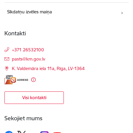
Sīkdatņu izvēles maiņa
Kontakti
+371 26532100
E-pasts:
pasts@km.gov.lv
K. Valdemāra iela 11a, Rīga, LV-1364
Visi kontakti
Sekojiet mums