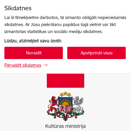
Pāriet uz lapas saturu
Sīkdatnes
Spied
lai meklētu
Enter
Lai šī tīmekļvietne darbotos, tā izmanto obligāti nepieciešamās
sīkdatnes. Ar Jūsu piekrišanu papildus šajā vietnē var tikt
izmantotas statistikas un sociālo mediju sīkdatnes.
Lūdzu, atzīmējiet savu izvēli:
Noraidīt
Apstiprināt visas
Pārvaldīt sīkdatnes
Kultūras ministrija