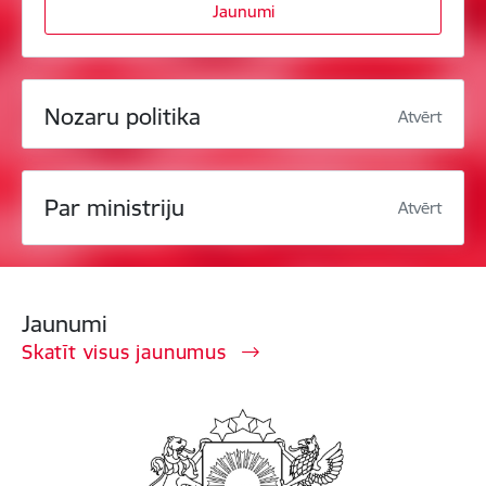
Jaunumi
Nozaru politika
Atvērt
Par ministriju
Atvērt
Jaunumi
Skatīt visus jaunumus