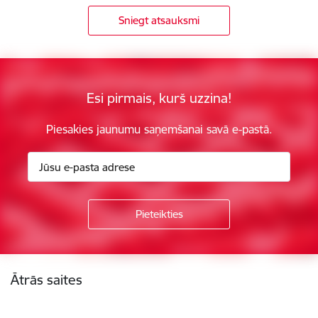
Sniegt atsauksmi
Esi pirmais, kurš uzzina!
Piesakies jaunumu saņemšanai savā e-pastā.
Kājene
Ātrās saites