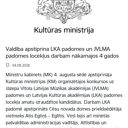
Valdība apstiprina LKA padomes un JVLMA
padomes locekļus darbam nākamajos 4 gados
04.08.2026.
Ministru kabinets (MK) 4. augusta sēdē apstiprināja
Kultūras ministrijas (KM) organizētajos konkursos uz
Jāzepa Vītola Latvijas Mūzikas akadēmijas (JVLMA)
padomes un Latvijas Kultūras akadēmijas (LKA) padomes
locekļa amatu izraudzītos kandidātus. Darbam LKA
padomē apstiprināts Cēsu novada domes priekšsēdētāja
vietnieks Atis Egliņš – Eglītis. Viņš bijis arī minētās
pašvaldības administrācijas vadītājs, Attīstības un