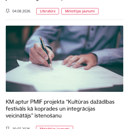
04.08.2026.
Literatūra
Ministrijas jaunumi
KM aptur PMIF projekta “Kultūras dažādības
festivāls kā koprades un integrācijas
veicinātājs” īstenošanu
30.07.2026.
Ministrijas jaunumi