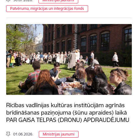
Patvēruma, migrācijas un integrācijas fonds
Rīcības vadlīnijas kultūras institūcijām agrīnās
brīdināšanas paziņojuma (šūnu apraides) laikā
PAR GAISA TELPAS (DRONU) APDRAUDĒJUMU
01.06.2026.
Ministrijas jaunumi