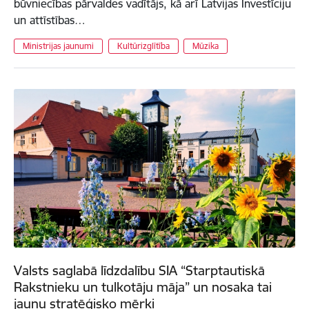
būvniecības pārvaldes vadītājs, kā arī Latvijas Investīciju
un attīstības…
Ministrijas jaunumi
Kultūrizglītība
Mūzika
Valsts saglabā līdzdalību SIA “Starptautiskā
Rakstnieku un tulkotāju māja” un nosaka tai
jaunu stratēģisko mērķi