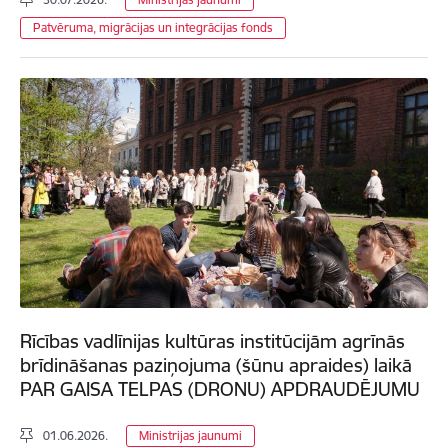
Patvēruma, migrācijas un integrācijas fonds
Rīcības vadlīnijas kultūras institūcijām agrīnās
brīdināšanas paziņojuma (šūnu apraides) laikā
PAR GAISA TELPAS (DRONU) APDRAUDĒJUMU
01.06.2026.
Ministrijas jaunumi