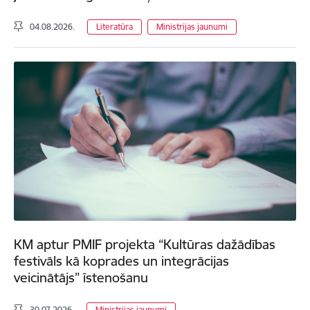
04.08.2026.
Literatūra
Ministrijas jaunumi
KM aptur PMIF projekta “Kultūras dažādības
festivāls kā koprades un integrācijas
veicinātājs” īstenošanu
30.07.2026.
Ministrijas jaunumi