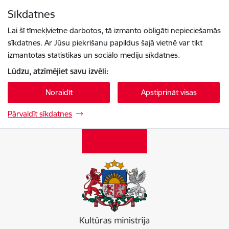
Pāriet uz lapas saturu
Sīkdatnes
Spied
lai meklētu
Enter
Lai šī tīmekļvietne darbotos, tā izmanto obligāti nepieciešamās
sīkdatnes. Ar Jūsu piekrišanu papildus šajā vietnē var tikt
izmantotas statistikas un sociālo mediju sīkdatnes.
Lūdzu, atzīmējiet savu izvēli:
Noraidīt
Apstiprināt visas
Pārvaldīt sīkdatnes
Kultūras ministrija