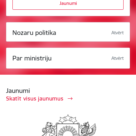
Jaunumi
Nozaru politika
Atvērt
Par ministriju
Atvērt
Jaunumi
Skatīt visus jaunumus