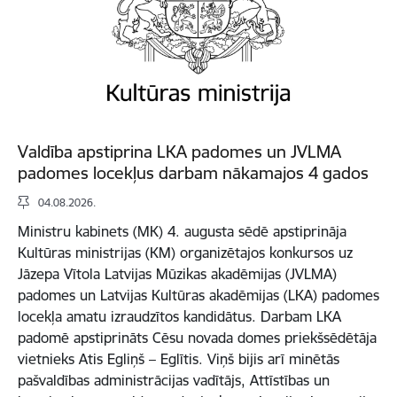
Valdība apstiprina LKA padomes un JVLMA
padomes locekļus darbam nākamajos 4 gados
04.08.2026.
Ministru kabinets (MK) 4. augusta sēdē apstiprināja
Kultūras ministrijas (KM) organizētajos konkursos uz
Jāzepa Vītola Latvijas Mūzikas akadēmijas (JVLMA)
padomes un Latvijas Kultūras akadēmijas (LKA) padomes
locekļa amatu izraudzītos kandidātus. Darbam LKA
padomē apstiprināts Cēsu novada domes priekšsēdētāja
vietnieks Atis Egliņš – Eglītis. Viņš bijis arī minētās
pašvaldības administrācijas vadītājs, Attīstības un