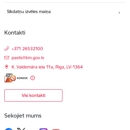
Sīkdatņu izvēles maiņa
Kontakti
+371 26532100
E-pasts:
pasts@km.gov.lv
K. Valdemāra iela 11a, Rīga, LV-1364
Visi kontakti
Sekojiet mums