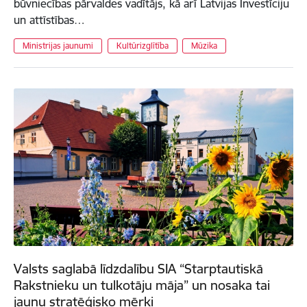
būvniecības pārvaldes vadītājs, kā arī Latvijas Investīciju
un attīstības…
Ministrijas jaunumi
Kultūrizglītība
Mūzika
Valsts saglabā līdzdalību SIA “Starptautiskā
Rakstnieku un tulkotāju māja” un nosaka tai
jaunu stratēģisko mērķi