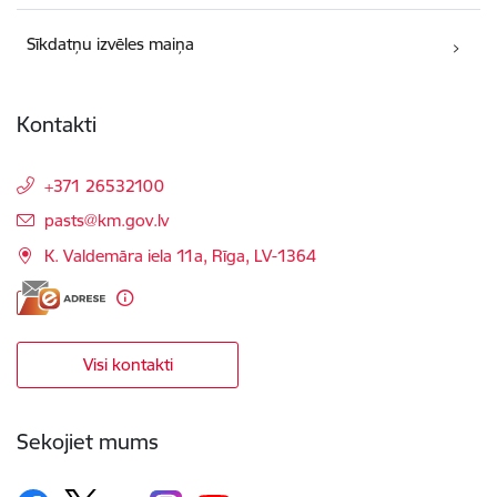
Sīkdatņu izvēles maiņa
Kontakti
+371 26532100
E-pasts:
pasts@km.gov.lv
K. Valdemāra iela 11a, Rīga, LV-1364
Visi kontakti
Sekojiet mums