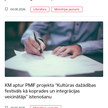
04.08.2026.
Literatūra
Ministrijas jaunumi
KM aptur PMIF projekta “Kultūras dažādības
festivāls kā koprades un integrācijas
veicinātājs” īstenošanu
30.07.2026.
Ministrijas jaunumi