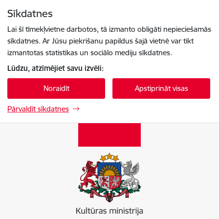
Pāriet uz lapas saturu
Sīkdatnes
Spied
lai meklētu
Enter
Lai šī tīmekļvietne darbotos, tā izmanto obligāti nepieciešamās
sīkdatnes. Ar Jūsu piekrišanu papildus šajā vietnē var tikt
izmantotas statistikas un sociālo mediju sīkdatnes.
Lūdzu, atzīmējiet savu izvēli:
Noraidīt
Apstiprināt visas
Pārvaldīt sīkdatnes
Kultūras ministrija