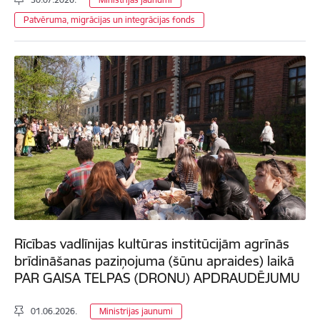
Patvēruma, migrācijas un integrācijas fonds
Rīcības vadlīnijas kultūras institūcijām agrīnās
brīdināšanas paziņojuma (šūnu apraides) laikā
PAR GAISA TELPAS (DRONU) APDRAUDĒJUMU
01.06.2026.
Ministrijas jaunumi