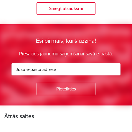
Sniegt atsauksmi
Esi pirmais, kurš uzzina!
Piesakies jaunumu saņemšanai savā e-pastā.
Kājene
Ātrās saites