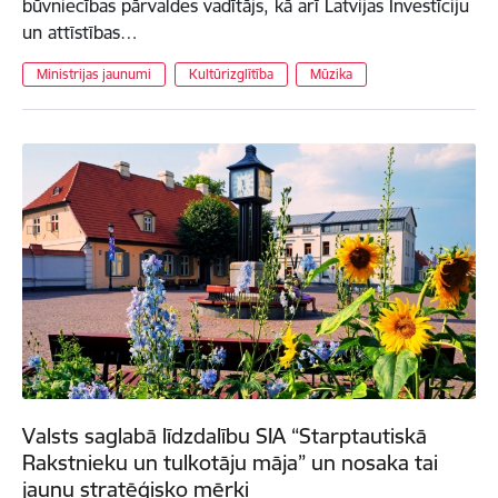
būvniecības pārvaldes vadītājs, kā arī Latvijas Investīciju
un attīstības…
Ministrijas jaunumi
Kultūrizglītība
Mūzika
Valsts saglabā līdzdalību SIA “Starptautiskā
Rakstnieku un tulkotāju māja” un nosaka tai
jaunu stratēģisko mērķi