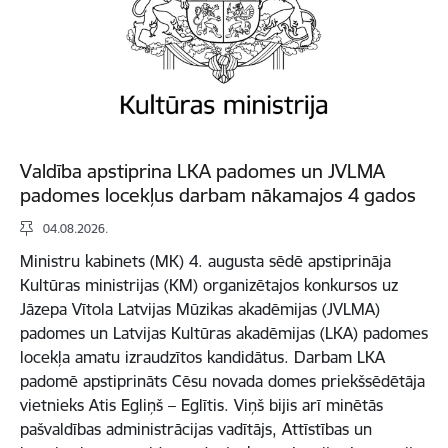
Valdība apstiprina LKA padomes un JVLMA
padomes locekļus darbam nākamajos 4 gados
04.08.2026.
Ministru kabinets (MK) 4. augusta sēdē apstiprināja
Kultūras ministrijas (KM) organizētajos konkursos uz
Jāzepa Vītola Latvijas Mūzikas akadēmijas (JVLMA)
padomes un Latvijas Kultūras akadēmijas (LKA) padomes
locekļa amatu izraudzītos kandidātus. Darbam LKA
padomē apstiprināts Cēsu novada domes priekšsēdētāja
vietnieks Atis Egliņš – Eglītis. Viņš bijis arī minētās
pašvaldības administrācijas vadītājs, Attīstības un