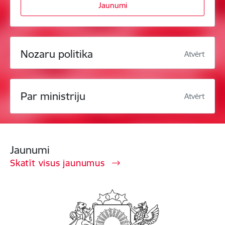
Jaunumi
Nozaru politika
Atvērt
Par ministriju
Atvērt
Jaunumi
Skatīt visus jaunumus