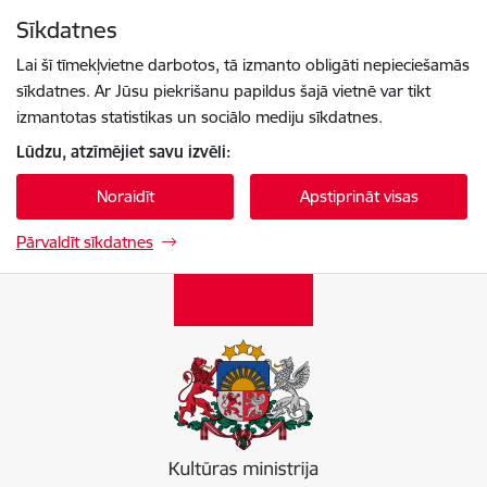
Pāriet uz lapas saturu
Sīkdatnes
Spied
lai meklētu
Enter
Lai šī tīmekļvietne darbotos, tā izmanto obligāti nepieciešamās
sīkdatnes. Ar Jūsu piekrišanu papildus šajā vietnē var tikt
izmantotas statistikas un sociālo mediju sīkdatnes.
Lūdzu, atzīmējiet savu izvēli:
Noraidīt
Apstiprināt visas
Pārvaldīt sīkdatnes
Kultūras ministrija