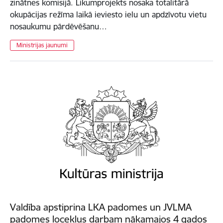
zinātnes komisijā. Likumprojekts nosaka totalitārā
okupācijas režīma laikā ieviesto ielu un apdzīvotu vietu
nosaukumu pārdēvēšanu…
Ministrijas jaunumi
Valdība apstiprina LKA padomes un JVLMA
padomes locekļus darbam nākamajos 4 gados