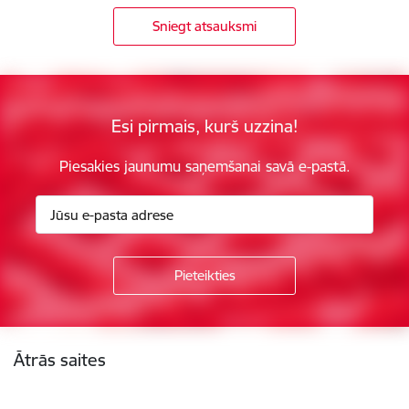
Sniegt atsauksmi
Esi pirmais, kurš uzzina!
Piesakies jaunumu saņemšanai savā e-pastā.
Kājene
Ātrās saites