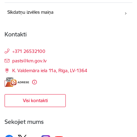
Sīkdatņu izvēles maiņa
Kontakti
+371 26532100
E-pasts:
pasts@km.gov.lv
K. Valdemāra iela 11a, Rīga, LV-1364
Visi kontakti
Sekojiet mums