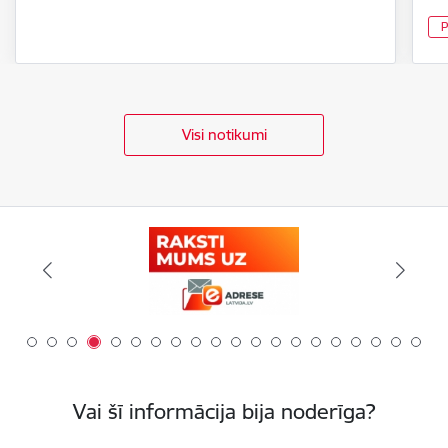
P
Visi notikumi
Vai šī informācija bija noderīga?