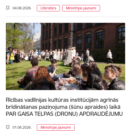
04.08.2026.
Literatūra
Ministrijas jaunumi
Rīcības vadlīnijas kultūras institūcijām agrīnās
brīdināšanas paziņojuma (šūnu apraides) laikā
PAR GAISA TELPAS (DRONU) APDRAUDĒJUMU
01.06.2026.
Ministrijas jaunumi