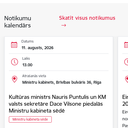
Notikumu
Skatīt visus notikumus
kalendārs
Datums
11. augusts, 2026
Laiks
13.00
Atrašanās vieta
Ministru kabinets, Brīvības bulvāris 36, Rīga
Kultūras ministrs Nauris Puntulis un KM
Ei
valsts sekretāre Dace Vilsone piedalās
2
Ministru kabineta sēdē
Ei
nor
Ministru kabineta sēde
Pa