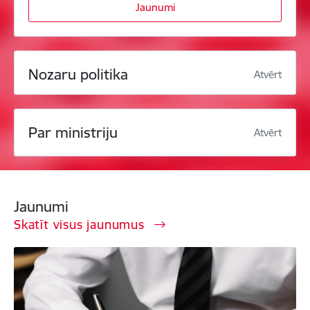
Jaunumi
Nozaru politika
Atvērt
Par ministriju
Atvērt
Jaunumi
Skatīt visus jaunumus