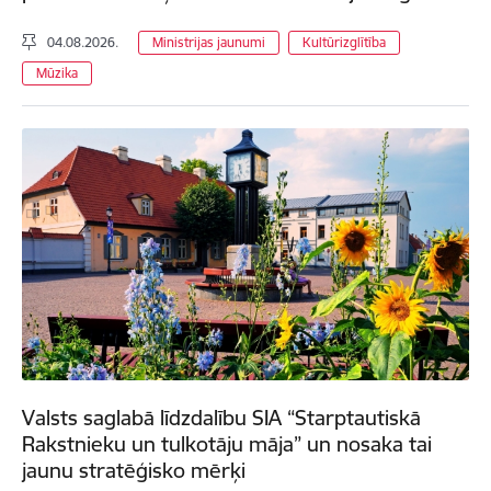
04.08.2026.
Ministrijas jaunumi
Kultūrizglītība
Mūzika
Valsts saglabā līdzdalību SIA “Starptautiskā
Rakstnieku un tulkotāju māja” un nosaka tai
jaunu stratēģisko mērķi