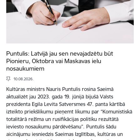
Puntulis: Latvijā jau sen nevajadzētu būt
Pionieru, Oktobra vai Maskavas ielu
nosaukumiem
10.08.2026.
Kultūras ministrs Nauris Puntulis rosina Saeimā
aktualizēt jau 2023. gada 19. jūnijā bijušā Valsts
prezidenta Egila Levita Satversmes 47. panta kārtībā
izteikto priekšlikumu pieņemt likumu par “Komunistiskā
totalitārā režīma un rusifikācijas politiku rezultātā
ieviesto nosaukumu pārdēvēšanu”. Puntulis šādu
aicinājumu iesniedzis Saeimas Izglītības, kultūras un