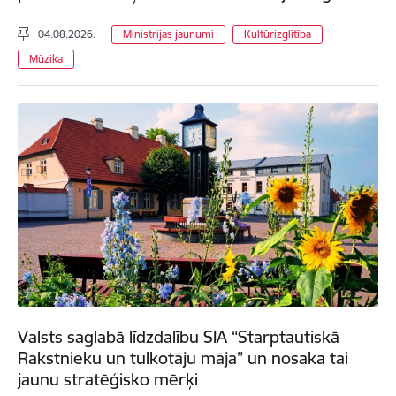
04.08.2026.
Ministrijas jaunumi
Kultūrizglītība
Mūzika
Valsts saglabā līdzdalību SIA “Starptautiskā
Rakstnieku un tulkotāju māja” un nosaka tai
jaunu stratēģisko mērķi