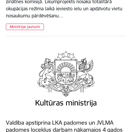
zinātnes komisijā. Likumprojekts nosaka totalitārā
okupācijas režīma laikā ieviesto ielu un apdzīvotu vietu
nosaukumu pārdēvēšanu…
Ministrijas jaunumi
Valdība apstiprina LKA padomes un JVLMA
padomes locekļus darbam nākamajos 4 gados