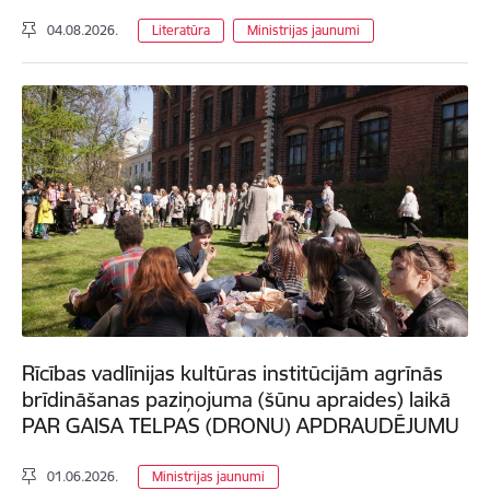
04.08.2026.
Literatūra
Ministrijas jaunumi
Rīcības vadlīnijas kultūras institūcijām agrīnās
brīdināšanas paziņojuma (šūnu apraides) laikā
PAR GAISA TELPAS (DRONU) APDRAUDĒJUMU
01.06.2026.
Ministrijas jaunumi