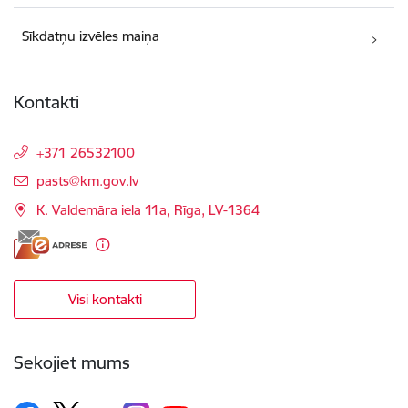
Sīkdatņu izvēles maiņa
Kontakti
+371 26532100
E-pasts:
pasts@km.gov.lv
K. Valdemāra iela 11a, Rīga, LV-1364
Visi kontakti
Sekojiet mums