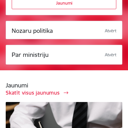
Jaunumi
Nozaru politika
Atvērt
Par ministriju
Atvērt
Jaunumi
Skatīt visus jaunumus