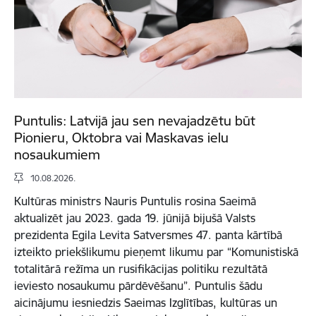
Puntulis: Latvijā jau sen nevajadzētu būt
Pionieru, Oktobra vai Maskavas ielu
nosaukumiem
10.08.2026.
Kultūras ministrs Nauris Puntulis rosina Saeimā
aktualizēt jau 2023. gada 19. jūnijā bijušā Valsts
prezidenta Egila Levita Satversmes 47. panta kārtībā
izteikto priekšlikumu pieņemt likumu par “Komunistiskā
totalitārā režīma un rusifikācijas politiku rezultātā
ieviesto nosaukumu pārdēvēšanu”. Puntulis šādu
aicinājumu iesniedzis Saeimas Izglītības, kultūras un