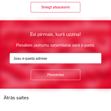
Sniegt atsauksmi
Esi pirmais, kurš uzzina!
Piesakies jaunumu saņemšanai savā e-pastā.
Kājene
Ātrās saites