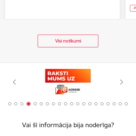
P
Visi notikumi
Vai šī informācija bija noderīga?