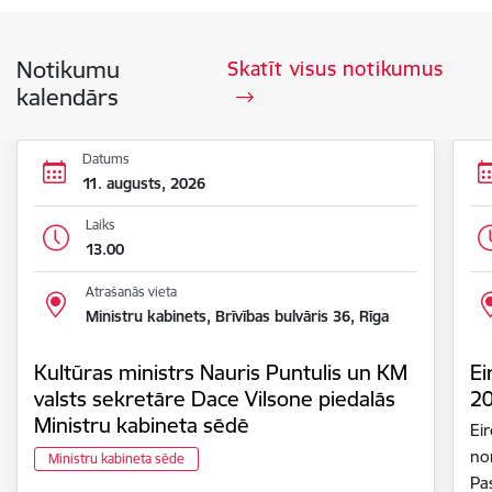
Notikumu
Skatīt visus notikumus
kalendārs
Datums
11. augusts, 2026
Laiks
13.00
Atrašanās vieta
Ministru kabinets, Brīvības bulvāris 36, Rīga
Kultūras ministrs Nauris Puntulis un KM
Ei
valsts sekretāre Dace Vilsone piedalās
2
Ministru kabineta sēdē
Ei
nor
Ministru kabineta sēde
Pa