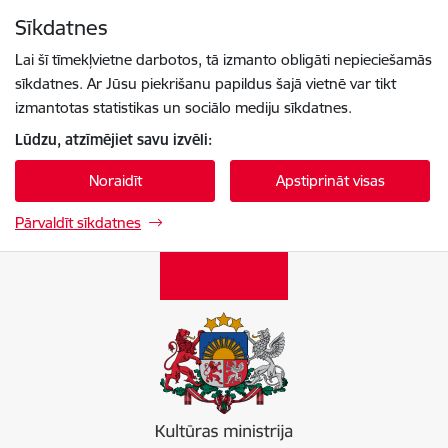
Pāriet uz lapas saturu
Sīkdatnes
Spied
lai meklētu
Enter
Lai šī tīmekļvietne darbotos, tā izmanto obligāti nepieciešamās
sīkdatnes. Ar Jūsu piekrišanu papildus šajā vietnē var tikt
izmantotas statistikas un sociālo mediju sīkdatnes.
Lūdzu, atzīmējiet savu izvēli:
Noraidīt
Apstiprināt visas
Pārvaldīt sīkdatnes
Kultūras ministrija