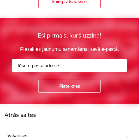
Sniegt atsauksmi
Esi pirmais, kurš uzzina!
Piesakies jaunumu saņemšanai savā e-pastā.
Kājene
Ātrās saites
Vakances