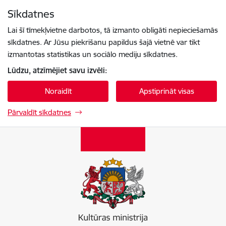
Pāriet uz lapas saturu
Sīkdatnes
Spied
lai meklētu
Enter
Lai šī tīmekļvietne darbotos, tā izmanto obligāti nepieciešamās
sīkdatnes. Ar Jūsu piekrišanu papildus šajā vietnē var tikt
izmantotas statistikas un sociālo mediju sīkdatnes.
Lūdzu, atzīmējiet savu izvēli:
Noraidīt
Apstiprināt visas
Pārvaldīt sīkdatnes
Kultūras ministrija