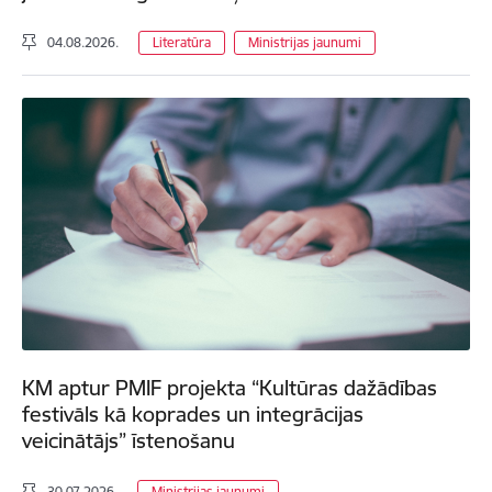
04.08.2026.
Literatūra
Ministrijas jaunumi
KM aptur PMIF projekta “Kultūras dažādības
festivāls kā koprades un integrācijas
veicinātājs” īstenošanu
30.07.2026.
Ministrijas jaunumi