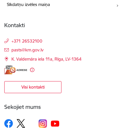
Sīkdatņu izvēles maiņa
Kontakti
+371 26532100
E-pasts:
pasts@km.gov.lv
K. Valdemāra iela 11a, Rīga, LV-1364
Visi kontakti
Sekojiet mums