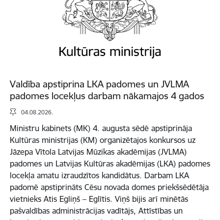
Valdība apstiprina LKA padomes un JVLMA
padomes locekļus darbam nākamajos 4 gados
04.08.2026.
Ministru kabinets (MK) 4. augusta sēdē apstiprināja
Kultūras ministrijas (KM) organizētajos konkursos uz
Jāzepa Vītola Latvijas Mūzikas akadēmijas (JVLMA)
padomes un Latvijas Kultūras akadēmijas (LKA) padomes
locekļa amatu izraudzītos kandidātus. Darbam LKA
padomē apstiprināts Cēsu novada domes priekšsēdētāja
vietnieks Atis Egliņš – Eglītis. Viņš bijis arī minētās
pašvaldības administrācijas vadītājs, Attīstības un