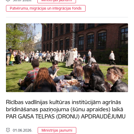
Patvēruma, migrācijas un integrācijas fonds
Rīcības vadlīnijas kultūras institūcijām agrīnās
brīdināšanas paziņojuma (šūnu apraides) laikā
PAR GAISA TELPAS (DRONU) APDRAUDĒJUMU
01.06.2026.
Ministrijas jaunumi