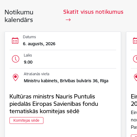
Notikumu
Skatīt visus notikumus
kalendārs
Datums
6. augusts, 2026
Laiks
9.00
Atrašanās vieta
Ministru kabinets, Brīvības bulvāris 36, Rīga
Kultūras ministrs Nauris Puntulis
Ei
piedalās Eiropas Savienības fondu
2
tematiskās komitejas sēdē
Ei
nor
Komitejas sēde
Pa