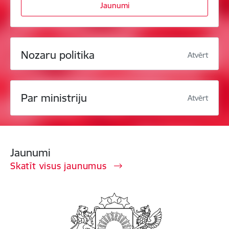
Jaunumi
Nozaru politika
Atvērt
Par ministriju
Atvērt
Jaunumi
Skatīt visus jaunumus