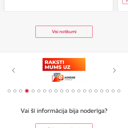
P
Visi notikumi
Vai šī informācija bija noderīga?