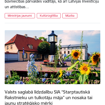
būvniecības pārvaldes vadītājs, kā arī Latvijas Investīciju
un attīstības…
Ministrijas jaunumi
Kultūrizglītība
Mūzika
Valsts saglabā līdzdalību SIA “Starptautiskā
Rakstnieku un tulkotāju māja” un nosaka tai
jaunu stratēģisko mērķi